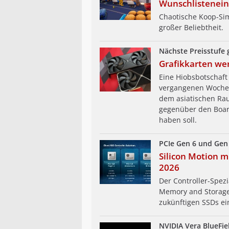
Wunschlistenein
Chaotische Koop-Si
großer Beliebtheit.
Nächste Preisstufe
Grafikkarten we
Eine Hiobsbotschaft 
vergangenen Woche 
dem asiatischen Rau
gegenüber den Boar
haben soll.
PCIe Gen 6 und Gen
Silicon Motion 
2026
Der Controller-Spezi
Memory and Storage 
zukünftigen SSDs ei
NVIDIA Vera BlueFie