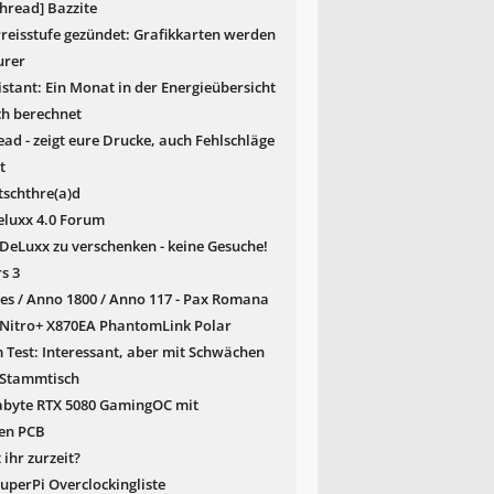
hread] Bazzite
reisstufe gezündet: Grafikkarten werden
urer
tant: Ein Monat in der Energieübersicht
ch berechnet
ead - zeigt eure Drucke, auch Fehlschläge
t
schthre(a)d
luxx 4.0 Forum
DeLuxx zu verschenken - keine Gesuche!
s 3
es / Anno 1800 / Anno 117 - Pax Romana
 Nitro+ X870EA PhantomLink Polar
m Test: Interessant, aber mit Schwächen
Stammtisch
abyte RTX 5080 GamingOC mit
en PCB
 ihr zurzeit?
uperPi Overclockingliste