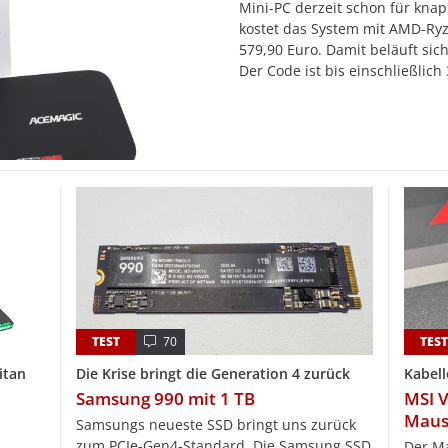
Mini-PC derzeit schon für knap
kostet das System mit AMD-Ry
579,90 Euro. Damit beläuft sic
Der Code ist bis einschließlich
TEST
70
TES
itan
Die Krise bringt die Generation 4 zurück
Kabell
Samsung 990 mit 1 TB
MSI V
Mau
Samsungs neueste SSD bringt uns zurück
zum PCIe-Gen4-Standard. Die Samsung SSD
Der Ma