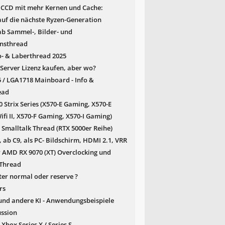
 CCD mit mehr Kernen und Cache:
auf die nächste Ryzen-Generation
b Sammel-, Bilder- und
onsthread
- & Laberthread 2025
erver Lizenz kaufen, aber wo?
/ LGA1718 Mainboard - Info &
ead
 Strix Series (X570-E Gaming, X570-E
fi II, X570-F Gaming, X570-I Gaming)
 Smalltalk Thread (RTX 5000er Reihe)
 ab C9, als PC- Bildschirm, HDMI 2.1, VRR
er AMD RX 9070 (XT) Overclocking und
Thread
er normal oder reserve ?
rs
nd andere KI - Anwendungsbeispiele
ussion
Xbox Series X / Series S