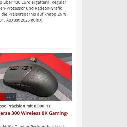
p über 430 Euro ergattern. Regulär
zen-Prozessor und Radeon-Grafik
h die Preisersparnis auf knapp 26 %.
 31. August 2026 gültig.
T
1
ose Präzision mit 8.000 Hz
ersa 300 Wireless 8K Gaming-
s
rkt für Gaming-Peripherie ist seit