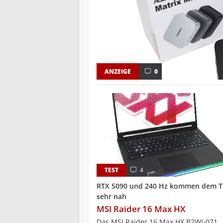
ANZEIGE
0
TEST
4
RTX 5090 und 240 Hz kommen dem T
sehr nah
MSI Raider 16 Max HX
Das MSI Raider 16 Max HX B2WJ-071