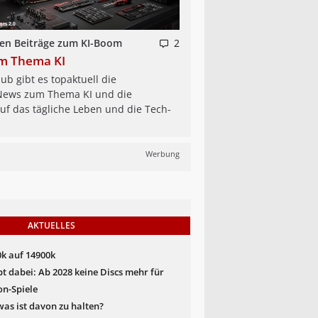
en Beiträge zum KI-Boom
2
um Thema KI
ub gibt es topaktuell die
ews zum Thema KI und die
f das tägliche Leben und die Tech-
Werbung
AKTUELLES
k auf 14900k
bt dabei: Ab 2028 keine Discs mehr für
on-Spiele
as ist davon zu halten?