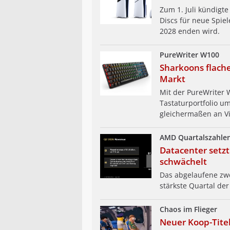
Zum 1. Juli kündigt
Discs für neue Spiel
2028 enden wird.
PureWriter W100
Sharkoons flach
Markt
Mit der PureWriter 
Tastaturportfolio um
gleichermaßen an Vie
AMD Quartalszahle
Datacenter setz
schwächelt
Das abgelaufene zwe
stärkste Quartal de
Chaos im Flieger
Neuer Koop-Titel