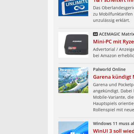
Das Oberlandesgeric
zu Mobilfunktarife
unzulässig erklärt.
ACEMAGIC Matrix
Mini-PC mit Ryz
Advertorial / Anzei
bei Amazon erheblic
Palworld Online
Garena kündigt
Garena und Pocketpa
angekündigt. Dabei 
Mobile-Variante, di
Hauptspiels orientie
Rollenspiel mit neu
Windows 11 muss 
WinUI 3 soll wi