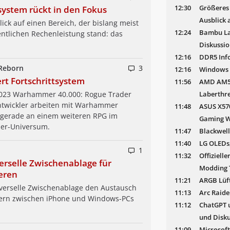
12:30
Größeres
system rückt in den Fokus
Ausblick 
lick auf einen Bereich, der bislang meist
12:24
Bambu La
entlichen Rechenleistung stand: das
Diskussi
12:16
DDR5 Info
 Reborn
3
12:16
Windows S
rt Fortschrittsystem
11:56
AMD AM5 
Laberthr
023 Warhammer 40.000: Rogue Trader
 Entwickler arbeiten mit Warhammer
11:48
ASUS X570
 gerade an einem weiteren RPG im
Gaming Wi
er-Universum.
11:47
Blackwell
11:40
LG OLEDs,
1
11:32
Offiziell
erselle Zwischenablage für
Modding 
eren
11:21
ARGB Lüft
niverselle Zwischenablage den Austausch
11:13
Arc Raide
dern zwischen iPhone und Windows-PCs
11:12
ChatGPT u
und Disk
11:09
Microsoft 