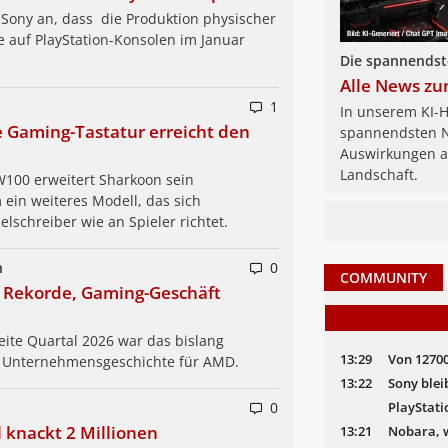
e Sony an, dass die Produktion physischer
e auf PlayStation-Konsolen im Januar
Die spannendst
Alle News z
1
In unserem KI-H
e Gaming-Tastatur erreicht den
spannendsten N
Auswirkungen au
Landschaft.
W100 erweitert Sharkoon sein
 ein weiteres Modell, das sich
lschreiber wie an Spieler richtet.
n
0
COMMUNITY
t Rekorde, Gaming-Geschäft
ite Quartal 2026 war das bislang
13:29
Von 12700
r Unternehmens­geschichte für AMD.
13:22
Sony blei
PlayStati
0
 knackt 2 Millionen
13:21
Nobara, w