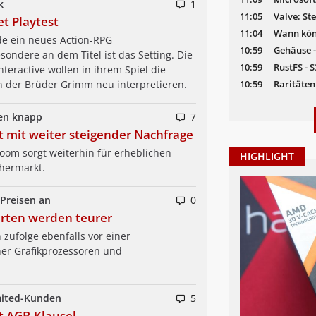
k
1
11:05
Valve: S
et Playtest
11:04
Wann kön
de ein neues Action-RPG
10:59
Gehäuse -
ondere an dem Titel ist das Setting. Die
10:59
RustFS - 
nteractive wollen in ihrem Spiel die
10:59
Raritäten
 der Brüder Grimm neu interpretieren.
ben knapp
7
 mit weiter steigender Nachfrage
oom sorgt weiterhin für erheblichen
HIGHLIGHT
hermarkt.
Preisen an
0
rten werden teurer
 zufolge ebenfalls vor einer
er Grafikprozessoren und
imited-Kunden
5
t AGB-Klausel