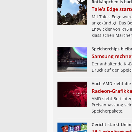
Rotkäppchen is bac
Tale's Edge start
Mit Tale's Edge wur
angekündigt. Das Bes
Entwickler von R16 I
klassischen Märchen
Speicherchips blei
Samsung rechnet
Der anhaltende KI-B
Druck auf den Speic
Auch AMD zieht die 
Radeon-Grafikka
AMD steht Berichten
Preisanpassung sein
Speicherpakete.
Gericht stärkt Unl
1&1 scheitert mi