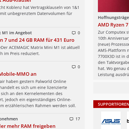
ht Koblenz hat Vertragsklauseln von 1&1
n mit unbegrenztem Datenvolumen für
Hoffnungsträger
AMD Ryzen 7
Zur Computex s
 M1 im Angebot
0
10th Anniversar
en 7 und 24 GB RAM für 431 Euro
(neue) Prozesso
geDer ACEMAGIC Matrix Mini M1 ist aktuell
AM5-Plattform 
h im Preis reduziert.
7700X3D ist in d
den Taktvorgab
0
hat. Wo genau d
 Mobile-MMO an
Leistung ausdrü
ir haben gestern Palworld Online
handelt es sich um eine lizenzierte
e sich an den Kernelementen des
rt, jedoch ein eigenständiges Online-
SUPPORTFORE
em erzählerischen Rahmen werden soll.
abnehmen
17
eder mehr RAM freigeben