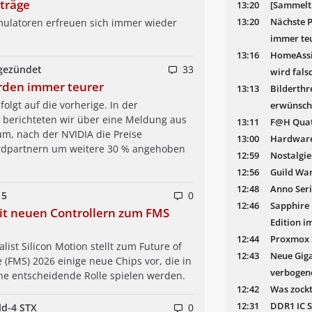
träge
13:20
[Sammelt
13:20
Nächste P
mulatoren erfreuen sich immer wieder
immer te
13:16
HomeAssis
 gezündet
33
wird fals
rden immer teurer
13:13
Bilderthr
folgt auf die vorherige. In der
erwünsch
berichteten wir über eine Meldung aus
13:11
F@H Quat
m, nach der NVIDIA die Preise
13:00
Hardware
dpartnern um weitere 30 % angehoben
12:59
Nostalgie
12:56
Guild War
12:48
Anno Seri
 5
0
12:46
Sapphire
mit neuen Controllern zum FMS
Edition i
12:44
Proxmox 
alist Silicon Motion stellt zum Future of
12:43
Neue Gig
(FMS) 2026 einige neue Chips vor, die in
verbogen
ne entscheidende Rolle spielen werden.
12:42
Was zockt
12:31
DDR1 IC S
ld-4 STX
0