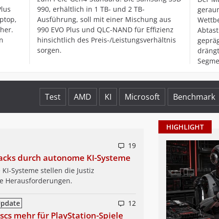
Plus
990, erhältlich in 1 TB- und 2 TB-
geraum
ptop,
Ausführung, soll mit einer Mischung aus
Wettb
her.
990 EVO Plus und QLC-NAND für Effizienz
Abtas
n
hinsichtlich des Preis-/Leistungsverhältnis
gepräg
sorgen.
drängt
Segme
Test
AMD
KI
Microsoft
Benchmark
HIGHLIGHT
19
Hacks durch autonome KI-Systeme
I-Systeme stellen die Justiz
e Herausforderungen.
pdate
12
scs mehr für PlayStation-Spiele