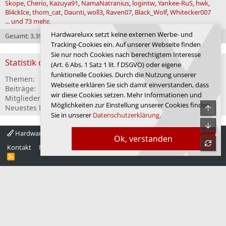
Skope
Cherio
Kazuya91
NamaNatranius
logintw
Yankee-RuS
hwk
Bl4ckIce
thom_cat
Daunti
woll3
Raven07
Black_Wolf
Whitecker007
... und 73 mehr.
Hardwareluxx setzt keine externen Werbe- und
Gesamt: 3.393 (Mitglieder: 123, Gäste: 3.270)
Tracking-Cookies ein. Auf unserer Webseite finden
Sie nur noch Cookies nach berechtigtem Interesse
Statistik des Forums
(Art. 6 Abs. 1 Satz 1 lit. f DSGVO) oder eigene
funktionelle Cookies. Durch die Nutzung unserer
Themen
1.169.423
Webseite erklären Sie sich damit einverstanden, dass
Beiträge
28.691.966
wir diese Cookies setzen. Mehr Informationen und
Mitglieder
309.110
Möglichkeiten zur Einstellung unserer Cookies finden
Neuestes Mitglied
Am08
Obe
Sie in unserer
Datenschutzerklärung
.
Unte
Hardwareluxx 4.0
Deutsch
Ok, verstanden
refre
Kontakt
Nutzungsbedingungen
Datenschutz
Hilfe
Startseite
R
S
S