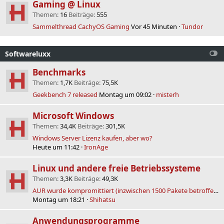
Gaming @ Linux
Themen
16
Beiträge
555
Sammelthread CachyOS Gaming
Vor 45 Minuten
Tundor
Softwareluxx
Benchmarks
Themen
1,7K
Beiträge
75,5K
Geekbench 7 released
Montag um 09:02
misterh
Microsoft Windows
Themen
34,4K
Beiträge
301,5K
Windows Server Lizenz kaufen, aber wo?
Heute um 11:42
IronAge
Linux und andere freie Betriebssysteme
Themen
3,3K
Beiträge
49,3K
AUR wurde kompromittiert (inzwischen 1500 Pakete betroffen)
Montag um 18:21
Shihatsu
Anwendungsprogramme