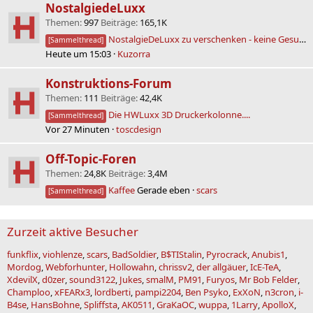
NostalgiedeLuxx
Themen
997
Beiträge
165,1K
NostalgieDeLuxx zu verschenken - keine Gesuche!
[Sammelthread]
Heute um 15:03
Kuzorra
Konstruktions-Forum
Themen
111
Beiträge
42,4K
Die HWLuxx 3D Druckerkolonne....
[Sammelthread]
Vor 27 Minuten
toscdesign
Off-Topic-Foren
Themen
24,8K
Beiträge
3,4M
Kaffee
Gerade eben
scars
[Sammelthread]
Zurzeit aktive Besucher
funkflix
viohlenze
scars
BadSoldier
B$TIStalin
Pyrocrack
Anubis1
Mordog
Webforhunter
Hollowahn
chrissv2
der allgäuer
IcE-TeA
XdevilX
d0zer
sound3122
Jukes
smalM
PM91
Furyos
Mr Bob Felder
Champloo
xFEARx3
lordberti
pampi2204
Ben Psyko
ExXoN
n3cron
i-
B4se
HansBohne
Spliffsta
AK0511
GraKaOC
wuppa
1Larry
ApolloX