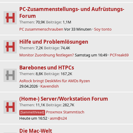
PC-Zusammenstellungs- und Aufrüstungs-
Forum
Themen
70,9K
Beiträge
1,1M
PC zusammenschrauben
Vor 33 Minuten
Soy tonto
Hilfe und Problemlösungen
Themen
7,2K
Beiträge
74,4K
Monitor Zuordnung festlegen?
Samstag um 16:49
PCFreak69
Barebones und HTPCs
Themen
8,8K
Beiträge
167,2K
AsRock bringt DeskMini für AMDs Ryzen
29.04.2026
Kavendish
(Home-) Server/Workstation Forum
Themen
11,1K
Beiträge
282,7K
Proxmox Stammtisch
[Sammelthread]
Heute um 16:52
asm@s24
Die Mac-Welt