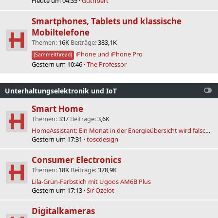
Heute um 04:35
Guthbert
Smartphones, Tablets und klassische
Mobiltelefone
Themen
16K
Beiträge
383,1K
iPhone und iPhone Pro
[Sammelthread]
Gestern um 10:46
The Professor
Unterhaltungselektronik und IoT
Smart Home
Themen
337
Beiträge
3,6K
HomeAssistant: Ein Monat in der Energieübersicht wird falsch berechnet
Gestern um 17:31
toscdesign
Consumer Electronics
Themen
18K
Beiträge
378,9K
Lila-Grün-Farbstich mit Ugoos AM6B Plus
Gestern um 17:13
Sir Ozelot
Digitalkameras