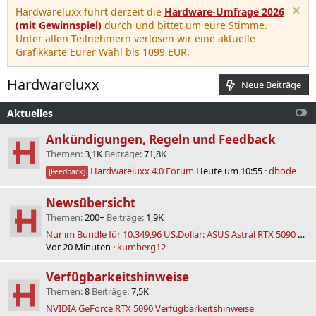
Hardwareluxx führt derzeit die
Hardware-Umfrage 2026
(mit Gewinnspiel)
durch und bittet um eure Stimme.
Unter allen Teilnehmern verlosen wir eine aktuelle
Grafikkarte Eurer Wahl bis 1099 EUR.
Hardwareluxx
Neue Beiträge
Aktuelles
Ankündigungen, Regeln und Feedback
Themen
3,1K
Beiträge
71,8K
Hardwareluxx 4.0 Forum
Heute um 10:55
dbode
[Feedback]
Newsübersicht
Themen
200+
Beiträge
1,9K
Nur im Bundle für 10.349,96 US.Dollar: ASUS Astral RTX 5090 Edition 20 wird nicht einzeln verkauft
Vor 20 Minuten
kumberg12
Verfügbarkeitshinweise
Themen
8
Beiträge
7,5K
NVIDIA GeForce RTX 5090 Verfügbarkeitshinweise