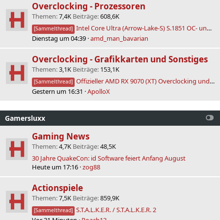
Overclocking - Prozessoren
Themen
7,4K
Beiträge
608,6K
Intel Core Ultra (Arrow-Lake-S) S.1851 OC- und Laberthread
[Sammelthread]
Dienstag um 04:39
amd_man_bavarian
Overclocking - Grafikkarten und Sonstiges
Themen
3,1K
Beiträge
153,1K
Offizieller AMD RX 9070 (XT) Overclocking und Modding Thread
[Sammelthread]
Gestern um 16:31
ApolloX
Gamersluxx
Gaming News
Themen
4,7K
Beiträge
48,5K
30 Jahre QuakeCon: id Software feiert Anfang August
Heute um 17:16
zog88
Actionspiele
Themen
7,5K
Beiträge
859,9K
S.T.A.L.K.E.R. / S.T.A.L.K.E.R. 2
[Sammelthread]