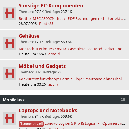
Sonstige PC-Komponenten
Themen
27,3K
Beiträge
237,1K
Brother MFC 5890CN druckt PDF Rechnungen nicht korrekt aber beim kopieren geht alles ?!
28.07.2026
Pirate85
Gehäuse
Themen
17,1K
Beiträge
563,6K
Montech TEN im Test: mATX-Case bietet viel Modularität und Platz trotz kompakter Größe
Heute um 16:49
arne_d
Möbel und Gadgets
Themen
387
Beiträge
7K
Konkurrenz für Whoop: Garmin Cirqa Smartband ohne Display und Abo
Heute um 00:26
spyfly
Mobileluxx
Laptops und Notebooks
Themen
34,7K
Beiträge
509,6K
Lenovo Legion 5 Pro & Legion 7 - Optimierung, RAM, Overclocking, Undervolting, Repaste, Mods
[Sammelthread]