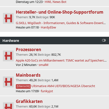
Dienstag um 12:23
HWL News Bot
Hersteller- und Online-Shop-Supportforum
Themen
9,7K
Beiträge
90K
G.SKILL WigiDash - Informationen, Guides & Software-Downloads (Manager & SDK)
Heute um 07:18
HardyEbw
Hardware
Prozessoren
Themen
26,1K
Beiträge
802,7K
Apple A20-SoCs im Milliardenwert: TSMC wartet auf Speicherchips
Vor 2 Minuten
smalM
Mainboards
Themen
49,2K
Beiträge
1,4M
Ultimative AM4 UEFI/BIOS/AGESA Übersicht
[Übersicht]
Heute um 17:09
funkyjot
Grafikkarten
Themen
60,6K
Beiträge
2,1M