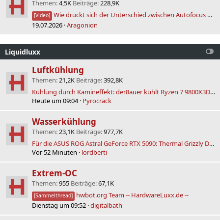
Themen
4,5K
Beiträge
228,9K
Wie drückt sich der Unterschied zwischen Autofocus ON / Off aus in einer GoPro Mission 1 Pro ILS ?
[Video]
19.07.2026
Aragonion
Liquidluxx
Luftkühlung
Themen
21,2K
Beiträge
392,8K
Kühlung durch Kamineffekt: der8auer kühlt Ryzen 7 9800X3D passiv mit Kühlturm
Heute um 09:04
Pyrocrack
Wasserkühlung
Themen
23,1K
Beiträge
977,7K
Für die ASUS ROG Astral GeForce RTX 5090: Thermal Grizzly Deltamate GPU-Block im Test
Vor 52 Minuten
lordberti
Extrem-OC
Themen
955
Beiträge
67,1K
hwbot.org Team -- HardwareLuxx.de --
[Sammelthread]
Dienstag um 09:52
digitalbath