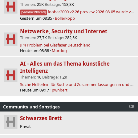
Themen
25K
Beiträge
158,8K
foobar2000 v2.26 preview 2026-08-05 wurde veröffentlicht
[Sammelthread]
Gestern um 08:35
Bollerkopp
Netzwerke, Security und Internet
Themen
27,7K
Beiträge
282,5K
IP4 Problem bei Glasfaser Deutschland
Heute um 08:38
Mordog
AI - Alles um das Thema künstliche
Intelligenz
Themen
16
Beiträge
1,2K
Suche Helferlein für Suche und Zusammenfassungen in und von lokalen Sourcen
Heute um 09:17
pwnbert
Community und Sonstiges
Schwarzes Brett
Privat