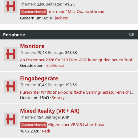
Themen
3,9K
Beiträge
141,2K
"der neue" Mac-Quatschthread
[Sammelthread]
Gestern um 02:10
jack3ss
Peripherie
Monitore
Themen
19,4K
Beiträge
348,8K
Ab Dezember 2026 für 319 Euro: AOC kündigt den neuen Triple-Hz-Monitor CQ32G4ZA an
Gerade eben
viohlenze
Eingabegeräte
Themen
10,4K
Beiträge
193,5K
PureWriter W100: Sharkoons flache Gaming-Tastatur erreicht den Markt
Heute um 15:43
Snorky
Mixed Reality (VR + AR)
Themen
194
Beiträge
9,4K
Allgemeiner VR/AR Laberthread
[Sammelthread]
18.07.2026
RedF