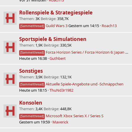
Vor 31 Minuten
Roach13
Rollenspiele & Strategiespiele
Themen
3K
Beiträge
358,7K
Guild Wars 3
Gestern um 14:15
Roach13
[Sammelthread]
Sportspiele & Simulationen
Themen
1,9K
Beiträge
330,5K
Forza Horizon Series / Forza Horizon 6: Japan 🗻⛩️🗾✌️😎
[Sammelthread]
Heute um 16:38
Guthbert
Sonstiges
Themen
3,9K
Beiträge
132,1K
Aktuelle Spiele-Angebote und -Schnäppchen
[Sammelthread]
Heute um 18:15
ThuNd3r1982
Konsolen
Themen
3,4K
Beiträge
448,8K
Microsoft Xbox Series X / Series S
[Sammelthread]
Gestern um 19:59
Maverick