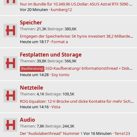
Nur im Bundle für 10.349,96 US.Dollar: ASUS Astral RTX 5090 Edition 20 wird nicht einzeln verkauft
Vor 20 Minuten
kumberg12
Speicher
Themen
21,3K
Beiträge
380,6K
Entgegen der Speicherkrise: SK hynix investiert 38,2 Milliarden Euro in neue Fabriken
Heute um 18:17
Format a
Festplatten und Storage
Themen
39,8K
Beiträge
566,9K
SSD-Kaufberatung/-Informationsthread + Diskussion (Bitte lesen!)
[Kaufberatung]
Heute um 14:28
Soy tonto
Netzteile
Themen
4,1K
Beiträge
109,5K
ROG Equalizer: 12-V-Brücke und dicke Kontakte für mehr Sicherheit
Heute um 14:16
Vista
Audio
Themen
7,8K
Beiträge
244,3K
Der "Audiolaberthread" Nummer 1
Vor 16 Minuten
Terra123