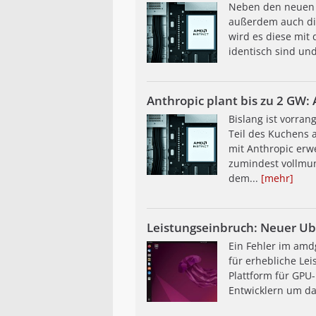
Neben den neuen E
außerdem auch die
wird es diese mit
identisch sind und
Anthropic plant bis zu 2 GW:
Bislang ist vorra
Teil des Kuchens
mit Anthropic erw
zumindest vollmun
dem...
[mehr]
Leistungseinbruch: Neuer U
Ein Fehler im am
für erhebliche Le
Plattform für GPU-
Entwicklern um da