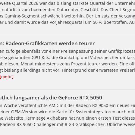
weite Quartal 2026 war das bislang stärkste Quartal der Unterne
 natürlich vom boomenden Datacenter-Geschäft. Das Client-Segme
as Gaming-Segment schwächelt weiterhin. Der Umsatz der vergang
lar und damit wurde das Vorjahresquartal um 50 % übertroffen. 
an: Radeon-Grafikkarten werden teurer
en zufolge ebenfalls vor einer Preisanpassung seiner Grafikproze
e sogenannten GPU-Kits, die Grafikchip und Videospeicher umfas
 ab diesem Monat mindestens zehn Prozent teurer werden. Eine offi
t bislang allerdings nicht vor. Hintergrund der erwarteten Preise
[mehr]
tlich langsamer als die GeForce RTX 5050
n Woche veröffentlichte AMD mit der Radeon RX 9050 ein neues Ei
 einer OEM-Version wird die Karte für Systemintegratoren auch mit
he Webseite Hermitage Akihabara hat nun einen ersten Test dieses 
Radeon RX 9050 Challenger mit 8 GB Grafikspeicher. Üblicherweise