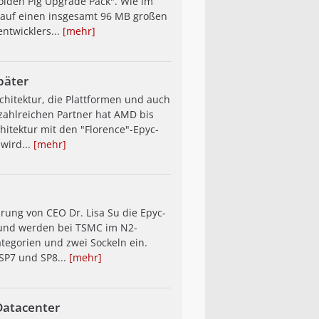
olden Pig Upgrade Pack". Wie im
e auf einen insgesamt 96 MB großen
entwicklers...
[mehr]
päter
chitektur, die Plattformen und auch
ie zahlreichen Partner hat AMD bis
chitektur mit den "Florence"-Epyc-
wird...
[mehr]
hrung von CEO Dr. Lisa Su die Epyc-
 und werden bei TSMC im N2-
ategorien und zwei Sockeln ein.
SP7 und SP8...
[mehr]
 Datacenter