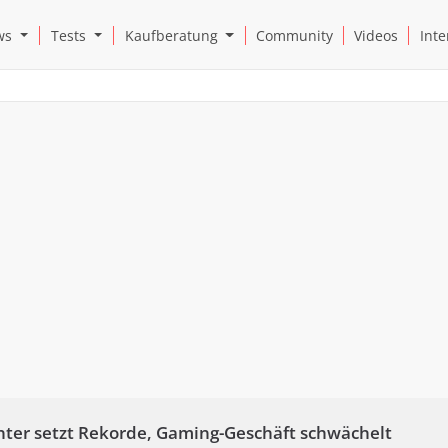
Open News Submenu
Open Tests Submenu
Open Kaufberatung Submenu
ws
Tests
Kaufberatung
Community
Videos
Inte
ter setzt Rekorde, Gaming-Geschäft schwächelt