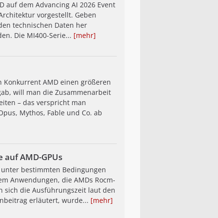
MD auf dem Advancing AI 2026 Event
rchitektur vorgestellt. Geben
 den technischen Daten her
en. Die MI400-Serie...
[mehr]
uch Konkurrent AMD einen größeren
ab, will man die Zusammenarbeit
eiten – das verspricht man
 Opus, Mythos, Fable und Co. ab
me auf AMD-GPUs
u unter bestimmten Bedingungen
 allem Anwendungen, die AMDs Rocm-
n sich die Ausführungszeit laut den
beitrag erläutert, wurde...
[mehr]