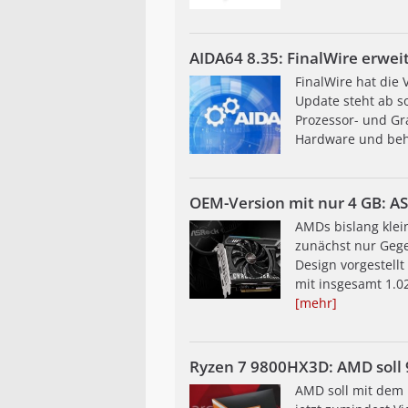
AIDA64 8.35: FinalWire erwei
FinalWire hat die
Update steht ab s
Prozessor- und Gra
Hardware und behe
OEM-Version mit nur 4 GB: A
AMDs bislang klei
zunächst nur Gege
Design vorgestell
mit insgesamt 1.02
[mehr]
Ryzen 7 9800HX3D: AMD soll 
AMD soll mit dem 