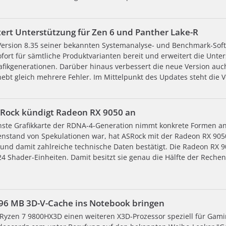
tert Unterstützung für Zen 6 und Panther Lake-R
 Version 8.35 seiner bekannten Systemanalyse- und Benchmark-Soft
ofort für sämtliche Produktvarianten bereit und erweitert die Unt
fikgenerationen. Darüber hinaus verbessert die neue Version auch 
bt gleich mehrere Fehler. Im Mittelpunkt des Updates steht die V
SRock kündigt Radeon RX 9050 an
nste Grafikkarte der RDNA-4-Generation nimmt konkrete Formen 
nstand von Spekulationen war, hat ASRock mit der Radeon RX 905
t und damit zahlreiche technische Daten bestätigt. Die Radeon RX 
4 Shader-Einheiten. Damit besitzt sie genau die Hälfte der Rechen
96 MB 3D-V-Cache ins Notebook bringen
Ryzen 7 9800HX3D einen weiteren X3D-Prozessor speziell für Gami