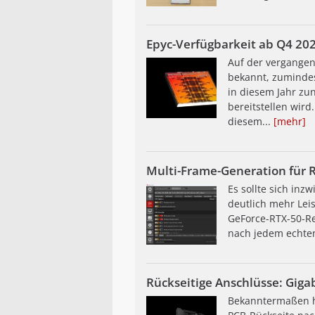
Epyc-Verfügbarkeit ab Q4 202
Auf der vergange
bekannt, zumindes
in diesem Jahr zu
bereitstellen wird
diesem...
[mehr]
Multi-Frame-Generation für 
Es sollte sich in
deutlich mehr Lei
GeForce-RTX-50-Re
nach jedem echten
Rückseitige Anschlüsse: Gigab
Bekanntermaßen ha