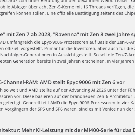
ideocardz.com unter Berufung auf den bekannten Weibo-Leaker "G
mobile Ableger über acht Zen-5-Kerne mit 16 Threads verfügen, di
reifen können sollen. Eine offizielle Bestätigung seitens des Chip
 mit Zen 7 ab 2028, "Ravenna" mit Zen 8 zwei Jahre s
AMD umfangreich die Epyc-9006-Prozessoren auf Basis der Zen-6-Ar
en offiziell vorgestellt. Primär für die Investoren, aber auch für d
Nachfolger-Generationen in Aussicht gestellt. So soll die Zen-7-Ar
ebten Generation bereits in zwei Jahren erscheinen. In vier Jahren 
16-Channel-RAM: AMD stellt Epyc 9006 mit Zen 6 vor
ch so weit und AMD stellte auf der Advancing AI 2026 unter der Fü
ssoren vor. Diese basieren auf der brandneuen Zen-6-Architektur
 gefertigt. Generell teilt AMD die Epyc-9006-Prozessoren in vier K
n Vorgängern der SP5 und SP6 waren, sind es mit Venice nun der 
itektur: Mehr KI-Leistung mit der MI400-Serie für das