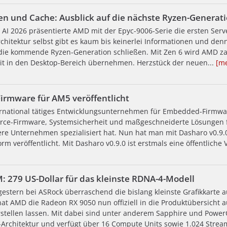
n und Cache: Ausblick auf die nächste Ryzen-Generat
 AI 2026 präsentierte AMD mit der Epyc-9006-Serie die ersten Serv
rchitektur selbst gibt es kaum bis keinerlei Informationen und denn
die kommende Ryzen-Generation schließen. Mit Zen 6 wird AMD z
t in den Desktop-Bereich übernehmen. Herzstück der neuen...
[m
irmware für AM5 veröffentlicht
ernational tätiges Entwicklungsunternehmen für Embedded-Firmwa
rce-Firmware, Systemsicherheit und maßgeschneiderte Lösungen f
re Unternehmen spezialisiert hat. Nun hat man mit Dasharo v0.9.
rm veröffentlicht. Mit Dasharo v0.9.0 ist erstmals eine öffentliche 
 279 US-Dollar für das kleinste RDNA-4-Modell
estern bei ASRock überraschend die bislang kleinste Grafikkarte 
hat AMD die Radeon RX 9050 nun offiziell in die Produktübersich
stellen lassen. Mit dabei sind unter anderem Sapphire und PowerC
rchitektur und verfügt über 16 Compute Units sowie 1.024 Strea