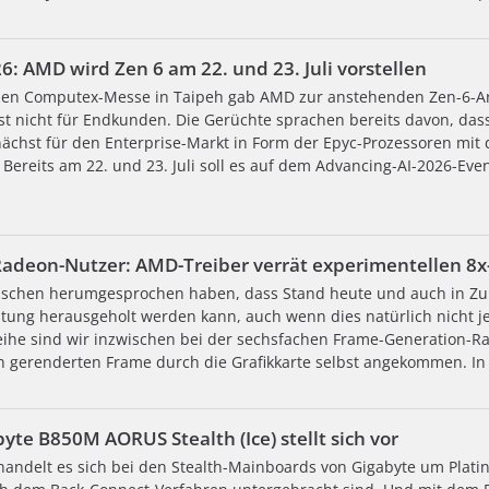
6: AMD wird Zen 6 am 22. und 23. Juli vorstellen
nen Computex-Messe in Taipeh gab AMD zur anstehenden Zen-6-Arc
t nicht für Endkunden. Die Gerüchte sprachen bereits davon, das
nächst für den Enterprise-Markt in Form der Epyc-Prozessoren m
. Bereits am 22. und 23. Juli soll es auf dem Advancing-AI-2026-Eve
Radeon-Nutzer: AMD-Treiber verrät experimentellen 8
zwischen herumgesprochen haben, dass Stand heute und auch in Zu
stung herausgeholt werden kann, auch wenn dies natürlich nicht j
ihe sind wir inzwischen bei der sechsfachen Frame-Generation-Rat
 gerenderten Frame durch die Grafikkarte selbst angekommen. In
yte B850M AORUS Stealth (Ice) stellt sich vor
ndelt es sich bei den Stealth-Mainboards von Gigabyte um Platin