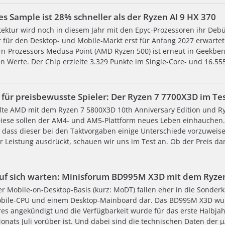
s Sample ist 28% schneller als der Ryzen AI 9 HX 370
ektur wird noch in diesem Jahr mit den Epyc-Prozessoren ihr Debü
für den Desktop- und Mobile-Markt erst für Anfang 2027 erwartet
n-Prozessors Medusa Point (AMD Ryzen 500) ist erneut in Geekben
n Werte. Der Chip erzielte 3.329 Punkte im Single-Core- und 16.55
für preisbewusste Spieler: Der Ryzen 7 7700X3D im Te
lte AMD mit dem Ryzen 7 5800X3D 10th Anniversary Edition und R
Diese sollen der AM4- und AM5-Plattform neues Leben einhauchen. 
ls dass dieser bei den Taktvorgaben einige Unterschiede vorzuweis
er Leistung ausdrückt, schauen wir uns im Test an. Ob der Preis da
 auf sich warten: Minisforum BD995M X3D mit dem Ryz
 Mobile-on-Desktop-Basis (kurz: MoDT) fallen eher in die Sonderka
obile-CPU und einem Desktop-Mainboard dar. Das BD995M X3D wur
es angekündigt und die Verfügbarkeit wurde für das erste Halbjahr
nats Juli vorüber ist. Und dabei sind die technischen Daten der µ