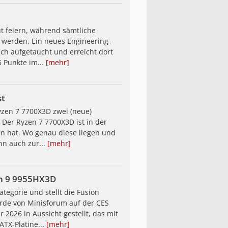
t feiern, während sämtliche
 werden. Ein neues Engineering-
ch aufgetaucht und erreicht dort
5 Punkte im...
[mehr]
st
yzen 7 7700X3D zwei (neue)
Der Ryzen 7 7700X3D ist in der
en hat. Wo genau diese liegen und
nn auch zur...
[mehr]
en 9 9955HX3D
tegorie und stellt die Fusion
de von Minisforum auf der CES
 2026 in Aussicht gestellt, das mit
ATX-Platine...
[mehr]