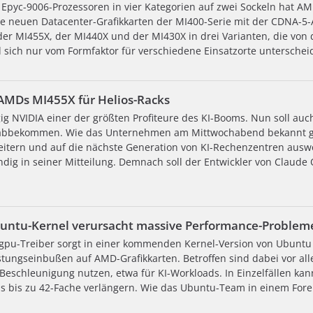
pyc-9006-Prozessoren in vier Kategorien auf zwei Sockeln hat A
 neuen Datacenter-Grafikkarten der MI400-Serie mit der CDNA-5-A
 der MI455X, der MI440X und der MI430X in drei Varianten, die von
 sich nur vom Formfaktor für verschiedene Einsatzorte unterscheid
 AMDs MI455X für Helios-Racks
ngig NVIDIA einer der größten Profiteure des KI-Booms. Nun soll a
 abbekommen. Wie das Unternehmen am Mittwochabend bekannt g
eitern und auf die nächste Generation von KI-Rechenzentren ausw
dig in seiner Mitteilung. Demnach soll der Entwickler von Claude
buntu-Kernel verursacht massive Performance-Proble
dgpu-Treiber sorgt in einer kommenden Kernel-Version von Ubunt
istungseinbußen auf AMD-Grafikkarten. Betroffen sind dabei vor
Beschleunigung nutzen, etwa für KI-Workloads. In Einzelfällen kan
s bis zu 42-Fache verlängern. Wie das Ubuntu-Team in einem Foren