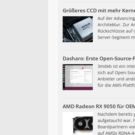
Größeres CCD mit mehr Kerne
Auf der Advancing
Architektur. Zur A
Rückschlüsse auf 
Server-Segment mi
Dasharo: Erste Open-Source-F
3mdeb ist ein int
sich auf Open-Sou
Anbieter und ande
für die AM5-Plattfo
AMD Radeon RX 9050 für OEM:
Nachdem bereits g
aufgetaucht war, 
Boardpartnern vor
auf AMDs RDNA-4-A