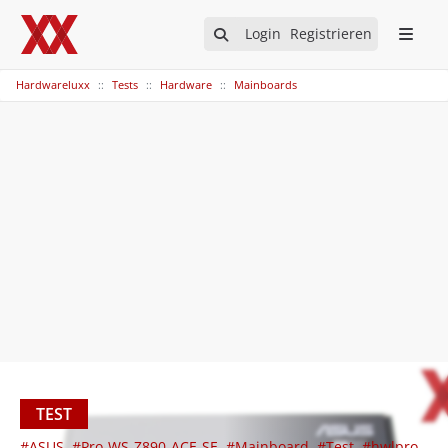
Login
Registrieren
Hardwareluxx
Tests
Hardware
Mainboards
TEST
#ASUS
#Pro-WS-Z890-ACE-SE
#Mainboard
#Test
#hwlpro