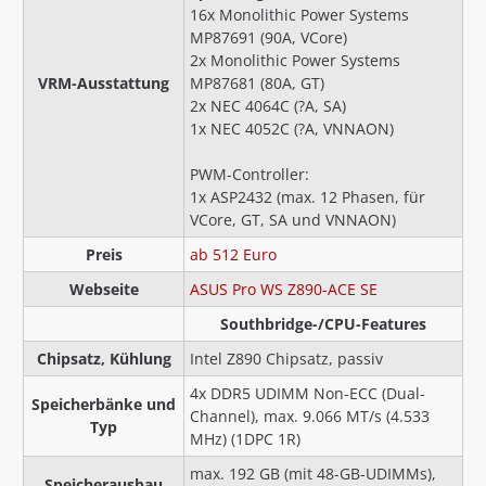
16x Monolithic Power Systems
MP87691 (90A, VCore)
2x Monolithic Power Systems
VRM-Ausstattung
MP87681 (80A, GT)
2x NEC 4064C (?A, SA)
1x NEC 4052C (?A, VNNAON)
PWM-Controller:
1x ASP2432 (max. 12 Phasen, für
VCore, GT, SA und VNNAON)
Preis
ab 512 Euro
Webseite
ASUS Pro WS Z890-ACE SE
Southbridge-/CPU-Features
Chipsatz, Kühlung
Intel Z890 Chipsatz, passiv
4x DDR5 UDIMM Non-ECC (Dual-
Speicherbänke und
Channel), max. 9.066 MT/s (4.533
Typ
MHz) (1DPC 1R)
max. 192 GB (mit 48-GB-UDIMMs),
Speicherausbau