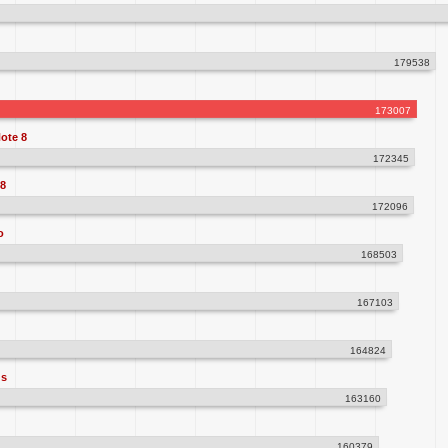
179538
173007
ote 8
172345
8
172096
o
168503
167103
164824
us
163160
160379