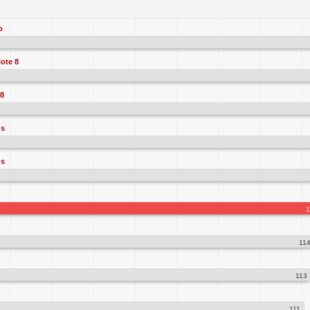
o
ote 8
8
us
us
1
11
113
111