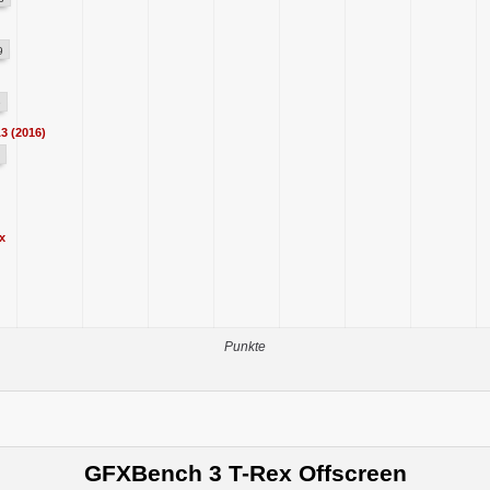
9
9
3 (2016)
x
Punkte
GFXBench 3 T-Rex Offscreen