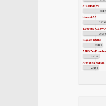
ZTE Blade V7
3633
Huawei G8
3555
Samsung Galaxy A
35205
Gigaset GS160
29429
ASUS ZenFone Ma
24032
Archos 55 Helium
23663