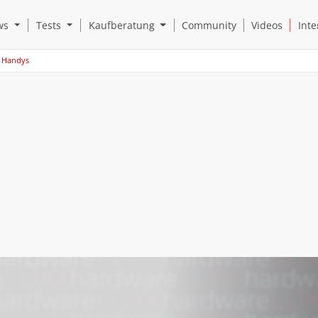
Open News Submenu
Open Tests Submenu
Open Kaufberatung Submenu
ws
Tests
Kaufberatung
Community
Videos
Inte
Handys