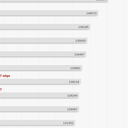
148573
139185
135935
134487
129891
7 edge
128219
7
126240
126087
121352