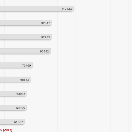
117144
92347
92235
90942
70469
68542
63985
63695
61367
5 (2017)