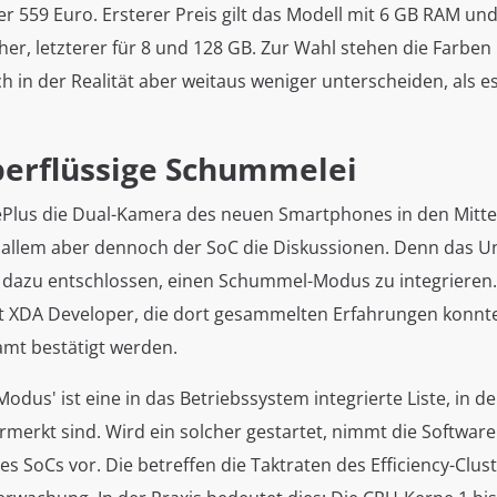
r 559 Euro. Ersterer Preis gilt das Modell mit 6 GB RAM un
her, letzterer für 8 und 128 GB. Zur Wahl stehen die Farbe
ch in der Realität aber weitaus weniger unterscheiden, als es
überflüssige Schummelei
lus die Dual-Kamera des neuen Smartphones in den Mittel
 allem aber dennoch der SoC die Diskussionen. Denn das
t dazu entschlossen, einen Schummel-Modus zu integrieren. 
t XDA Developer, die dort gesammelten Erfahrungen konn
amt bestätigt werden.
odus' ist eine in das Betriebssystem integrierte Liste, in d
merkt sind. Wird ein solcher gestartet, nimmt die Softwa
s SoCs vor. Die betreffen die Taktraten des Efficiency-Clus