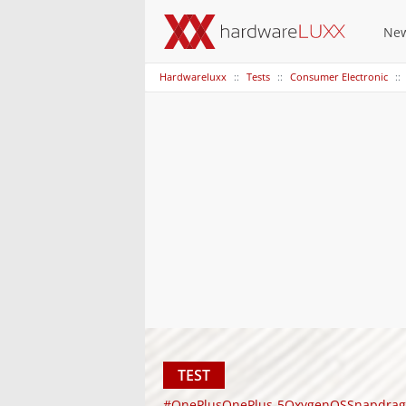
Ne
Hardwareluxx
Tests
Consumer Electronic
TEST
#OnePlusOnePlus-5OxygenOSSnapdrag