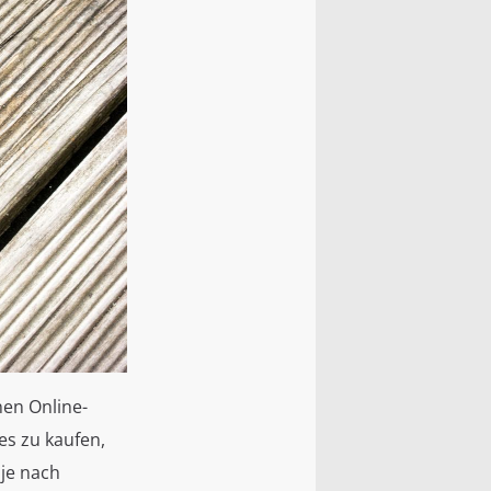
nen Online-
es zu kaufen,
 je nach