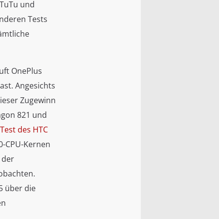
nTuTu und
anderen Tests
ämtliche
auft OnePlus
last. Angesichts
dieser Zugewinn
ragon 821 und
Test des HTC
280-CPU-Kernen
 der
eobachten.
5 über die
en