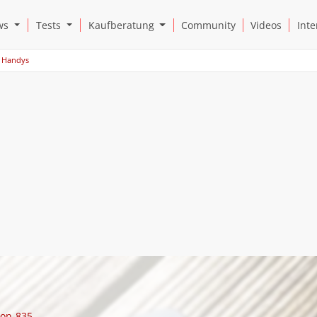
Open News Submenu
Open Tests Submenu
Open Kaufberatung Submenu
ws
Tests
Kaufberatung
Community
Videos
Inte
Handys
on-835