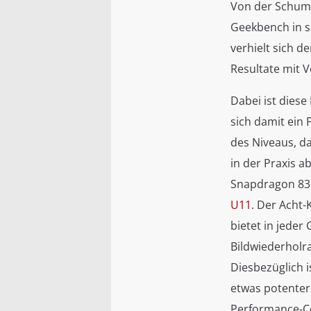
Von der Schumm
Geekbench in s
verhielt sich d
Resultate mit V
Dabei ist diese
sich damit ein 
des Niveaus, d
in der Praxis 
Snapdragon 835
U11
. Der Acht-
bietet in jeder
Bildwiederholra
Diesbezüglich 
etwas potenter
Performance-Co