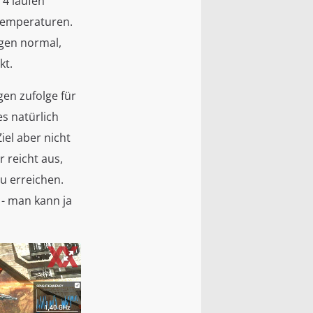
 4 laufen
 Temperaturen.
egen normal,
kt.
en zufolge für
es natürlich
iel aber nicht
 reicht aus,
u erreichen.
 - man kann ja