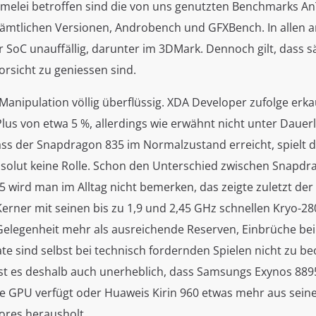
elei betroffen sind die von uns genutzten Benchmarks A
ämtlichen Versionen, Androbench und GFXBench. In allen 
er SoC unauffällig, darunter im 3DMark. Dennoch gilt, dass s
orsicht zu geniessen sind.
 Manipulation völlig überflüssig. XDA Developer zufolge erk
Plus von etwa 5 %, allerdings wie erwähnt nicht unter Dauer
ass der Snapdragon 835 im Normalzustand erreicht, spielt 
absolut keine Rolle. Schon den Unterschied zwischen Snapd
 wird man im Alltag nicht bemerken, das zeigte zuletzt der
Kerner mit seinen bis zu 1,9 und 2,45 GHz schnellen Kryo-
 Gelegenheit mehr als ausreichende Reserven, Einbrüche bei
te sind selbst bei technisch fordernden Spielen nicht zu b
ist es deshalb auch unerheblich, dass Samsungs Exynos 889
e GPU verfügt oder Huaweis Kirin 960 etwas mehr aus sein
res herausholt.