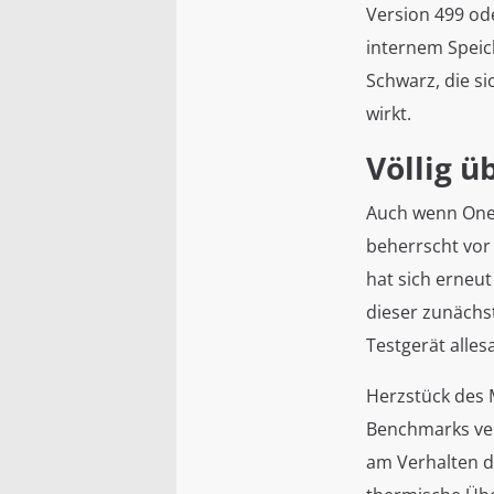
Version 499 ode
internem Speic
Schwarz, die si
wirkt.
Völlig 
Auch wenn OneP
beherrscht vor
hat sich erneu
dieser zunächs
Testgerät alles
Herzstück des M
Benchmarks ver
am Verhalten de