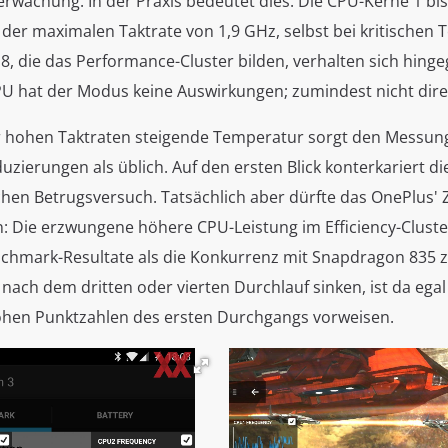
rwachung. In der Praxis bedeutet dies: Die CPU-Kerne 1 bis
der maximalen Taktrate von 1,9 GHz, selbst bei kritischen
 8, die das Performance-Cluster bilden, verhalten sich hing
PU hat der Modus keine Auswirkungen; zumindest nicht dire
er hohen Taktraten steigende Temperatur sorgt den Messung
uzierungen als üblich. Auf den ersten Blick konterkariert di
hen Betrugsversuch. Tatsächlich aber dürfte das OnePlus' Z
: Die erzwungene höhere CPU-Leistung im Efficiency-Cluster
hmark-Resultate als die Konkurrenz mit Snapdragon 835 z
nach dem dritten oder vierten Durchlauf sinken, ist da egal
hen Punktzahlen des ersten Durchgangs vorweisen.