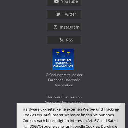
YouTube
Twitter
Instagram
RSS
Gründungsmitglied der
European Hardware
Association
Hardwareluxx runs on
Synology FlashStation &
WD Red SA500
Hardwareluxx setzt keine externen Werbe- und Tracking-
Cookies ein. Auf unserer Webseite finden Sie nur noch
Cookies nach berechtigtem Interesse (Art. 6 Abs. 1 Satz 1
lit. f DSGVO) oder eigene funktionelle Cookies. Durch die