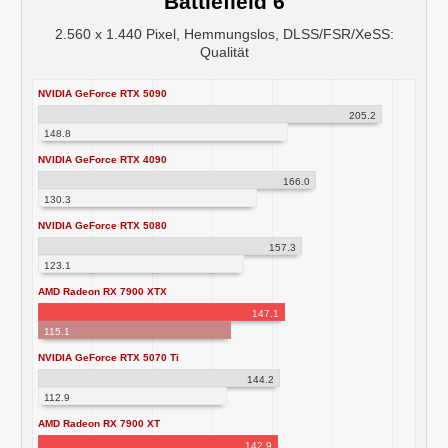
Battlefield 6
2.560 x 1.440 Pixel, Hemmungslos, DLSS/FSR/XeSS:
Qualität
NVIDIA GeForce RTX 5090
205.2
148.8
NVIDIA GeForce RTX 4090
166.0
130.3
NVIDIA GeForce RTX 5080
157.3
123.1
AMD Radeon RX 7900 XTX
147.1
115.1
NVIDIA GeForce RTX 5070 Ti
144.2
112.9
AMD Radeon RX 7900 XT
142.9