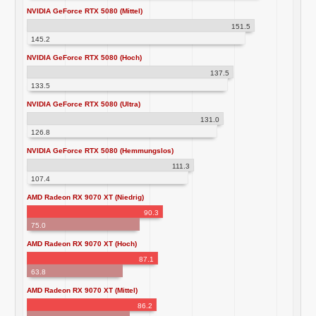
NVIDIA GeForce RTX 5080 (Mittel)
151.5
145.2
NVIDIA GeForce RTX 5080 (Hoch)
137.5
133.5
NVIDIA GeForce RTX 5080 (Ultra)
131.0
126.8
NVIDIA GeForce RTX 5080 (Hemmungslos)
111.3
107.4
AMD Radeon RX 9070 XT (Niedrig)
90.3
75.0
AMD Radeon RX 9070 XT (Hoch)
87.1
63.8
AMD Radeon RX 9070 XT (Mittel)
86.2