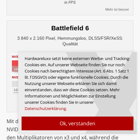
in FPS
Mehr ist besser
Battlefield 6
3.840 x 2.160 Pixel, Hemmungslos, DLSS/FSR/XeSS:
Qualität
NVIDIA GeForce RTX 4090 (2x FG)
Hardwareluxx setzt keine externen Werbe- und Tracking-
Cookies ein. Auf unserer Webseite finden Sie nur noch
196.4
180.6
Cookies nach berechtigtem Interesse (Art. 6 Abs. 1 Satz 1
lit. f DSGVO) oder eigene funktionelle Cookies. Durch die
NVIDIA GeForce RTX 4090 (FG Aus)
Nutzung unserer Webseite erklären Sie sich damit
126.4
einverstanden, dass wir diese Cookies setzen. Mehr
122.7
Informationen und Möglichkeiten zur Einstellung
in FPS
unserer Cookies finden Sie in unserer
Mehr ist besser
Datenschutzerklärung
.
Mit den Karten der GeForce-RTX-50-Serie ermöglicht
Ok, verstanden
NVIDIA den Einsatz des Multi Frame Generation mit
den Multiplikatoren von x3 und x4, während die