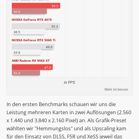
55.5
40.4
NVIDIA GeForce RTX 4070
55.3
38.5
NVIDIA GeForce RTX 5060 Ti
48.8
33.9
AMD Radeon RX 9060 XT
47.0
32.4
in FPS
Mehr ist besser
In den ersten Benchmarks schauen wir uns die
Leistung mehreren Karten in zwei Auflösungen (2.560
x 1.440 und 3.840 x 2.160 Pixel) an. Als Grafik-Preset
wählten wir "Hemmungslos" und als Upscaling kam
für den Einsatz von DLSS, FSR und XeSS jeweil das