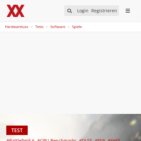
Login
Registrieren
Hardwareluxx
Tests
Software
Spiele
TEST
#Battlefield-6
#GPU-Benchmarks
#DLSS
#FSR
#XeSS