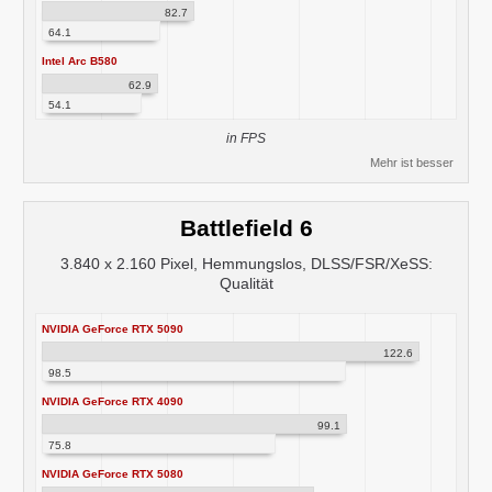
82.7
64.1
Intel Arc B580
62.9
54.1
in FPS
Mehr ist besser
Battlefield 6
3.840 x 2.160 Pixel, Hemmungslos, DLSS/FSR/XeSS:
Qualität
NVIDIA GeForce RTX 5090
122.6
98.5
NVIDIA GeForce RTX 4090
99.1
75.8
NVIDIA GeForce RTX 5080