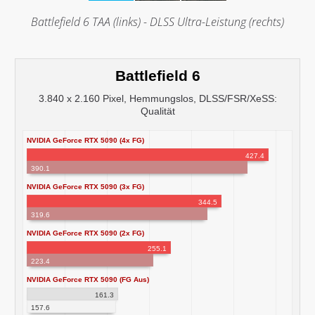
Battlefield 6 TAA (links) - DLSS Ultra-Leistung (rechts)
Battlefield 6
3.840 x 2.160 Pixel, Hemmungslos, DLSS/FSR/XeSS:
Qualität
NVIDIA GeForce RTX 5090 (4x FG)
427.4
390.1
NVIDIA GeForce RTX 5090 (3x FG)
344.5
319.6
NVIDIA GeForce RTX 5090 (2x FG)
255.1
223.4
NVIDIA GeForce RTX 5090 (FG Aus)
161.3
157.6