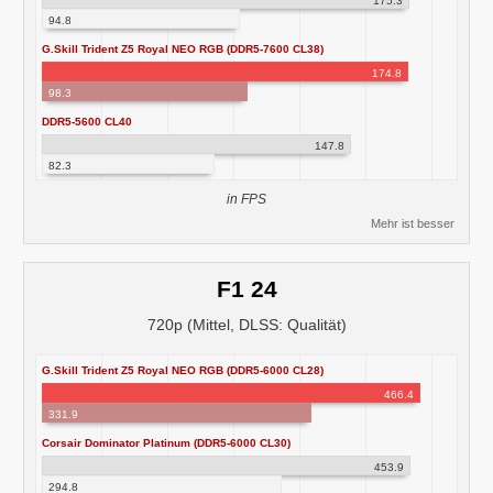
175.3
94.8
G.Skill Trident Z5 Royal NEO RGB (DDR5-7600 CL38)
174.8
98.3
DDR5-5600 CL40
147.8
82.3
in FPS
Mehr ist besser
F1 24
720p (Mittel, DLSS: Qualität)
G.Skill Trident Z5 Royal NEO RGB (DDR5-6000 CL28)
466.4
331.9
Corsair Dominator Platinum (DDR5-6000 CL30)
453.9
294.8