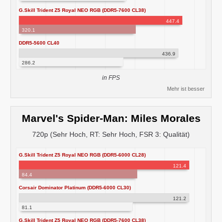
G.Skill Trident Z5 Royal NEO RGB (DDR5-7600 CL38)
447.4
320.1
DDR5-5600 CL40
436.9
286.2
in FPS
Mehr ist besser
Marvel's Spider-Man: Miles Morales
720p (Sehr Hoch, RT: Sehr Hoch, FSR 3: Qualität)
G.Skill Trident Z5 Royal NEO RGB (DDR5-6000 CL28)
121.4
84.4
Corsair Dominator Platinum (DDR5-6000 CL30)
121.2
81.1
G.Skill Trident Z5 Royal NEO RGB (DDR5-7600 CL38)