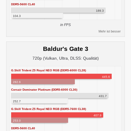
DDR5-5600 CL40
189.3
104.3
in FPS
Mehr ist besser
Baldur's Gate 3
720p (Vulkan, Ultra, DLSS: Qualität)
G.Skill Trident Z5 Royal NEO RGB (DDR5-6000 CL28)
445.6
282.6
Corsair Dominator Platinum (DDR5-6000 CL30)
431.7
252.7
G.Skill Trident Z5 Royal NEO RGB (DDR5-7600 CL38)
407.9
253.0
DDR5-5600 CL40