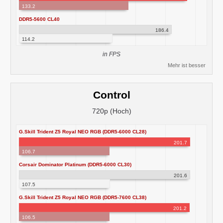
133.2
DDR5-5600 CL40
186.4
114.2
in FPS
Mehr ist besser
Control
720p (Hoch)
G.Skill Trident Z5 Royal NEO RGB (DDR5-6000 CL28)
201.7
106.7
Corsair Dominator Platinum (DDR5-6000 CL30)
201.6
107.5
G.Skill Trident Z5 Royal NEO RGB (DDR5-7600 CL38)
201.2
106.5