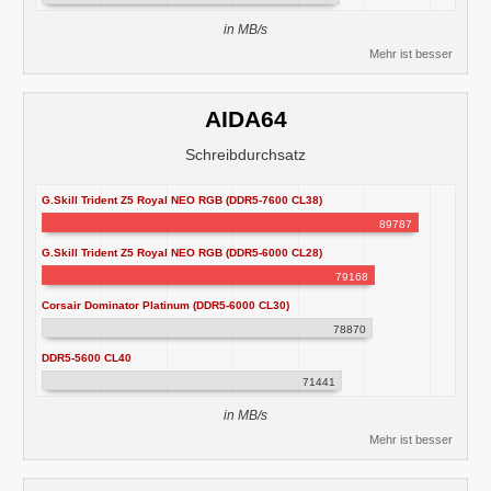
in MB/s
Mehr ist besser
AIDA64
Schreibdurchsatz
G.Skill Trident Z5 Royal NEO RGB (DDR5-7600 CL38)
89787
G.Skill Trident Z5 Royal NEO RGB (DDR5-6000 CL28)
79168
Corsair Dominator Platinum (DDR5-6000 CL30)
78870
DDR5-5600 CL40
71441
in MB/s
Mehr ist besser