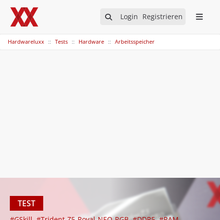
Login
Registrieren
Hardwareluxx
Tests
Hardware
Arbeitsspeicher
TEST
#GSkill
#Trident-Z5-Royal-NEO-RGB
#DDR5
#RAM