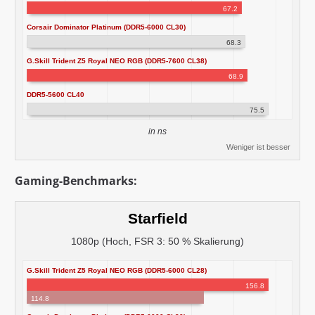
67.2
Corsair Dominator Platinum (DDR5-6000 CL30)
68.3
G.Skill Trident Z5 Royal NEO RGB (DDR5-7600 CL38)
68.9
DDR5-5600 CL40
75.5
in ns
Weniger ist besser
Gaming-Benchmarks:
Starfield
1080p (Hoch, FSR 3: 50 % Skalierung)
G.Skill Trident Z5 Royal NEO RGB (DDR5-6000 CL28)
156.8
114.8