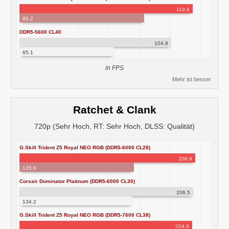
119.6
86.2
DDR5-5600 CL40
104.9
65.1
in FPS
Mehr ist besser
Ratchet & Clank
720p (Sehr Hoch, RT: Sehr Hoch, DLSS: Qualität)
G.Skill Trident Z5 Royal NEO RGB (DDR5-6000 CL28)
208.8
135.6
Corsair Dominator Platinum (DDR5-6000 CL30)
206.5
134.2
G.Skill Trident Z5 Royal NEO RGB (DDR5-7600 CL38)
204.9