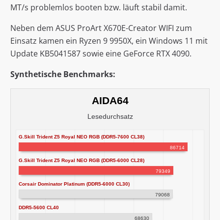
MT/s problemlos booten bzw. läuft stabil damit.
Neben dem ASUS ProArt X670E-Creator WIFI zum
Einsatz kamen ein Ryzen 9 9950X, ein Windows 11 mit
Update KB5041587 sowie eine GeForce RTX 4090.
Synthetische Benchmarks:
AIDA64
Lesedurchsatz
G.Skill Trident Z5 Royal NEO RGB (DDR5-7600 CL38)
86714
G.Skill Trident Z5 Royal NEO RGB (DDR5-6000 CL28)
79349
Corsair Dominator Platinum (DDR5-6000 CL30)
79068
DDR5-5600 CL40
68630