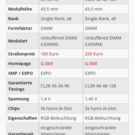
Modulhöhe
43,5 mm
43,5 mm
Rank
Single-Rank, x8
Single-Rank, x8
Formfaktor
DIMM
DIMM
Unbuffered DIMM
Unbuffered DIMM
Modulart
(UDIMM)
(UDIMM)
Straßenpreis
160 Euro
250 Euro
Homepage
G.Skill
G.Skill
XMP / EXPO
EXPO
EXPO
Garantierte
CL28-36-36-96
CL38-48-48-128
Timings
Spannung
1,4 V
1,45 V
Chips
Sk hynix (A-Die)
Sk hynix (A-Die)
Eigenschaften
RGB-Beleuchtung
RGB-Beleuchtung
eingeschränkte
eingeschränkte
Garantiezeit
lebenslange
lebenslange