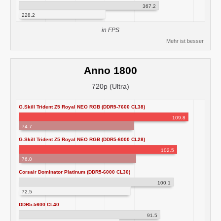
367.2
228.2
in FPS
Mehr ist besser
Anno 1800
720p (Ultra)
G.Skill Trident Z5 Royal NEO RGB (DDR5-7600 CL38)
109.8
74.7
G.Skill Trident Z5 Royal NEO RGB (DDR5-6000 CL28)
102.5
76.0
Corsair Dominator Platinum (DDR5-6000 CL30)
100.1
72.5
DDR5-5600 CL40
91.5