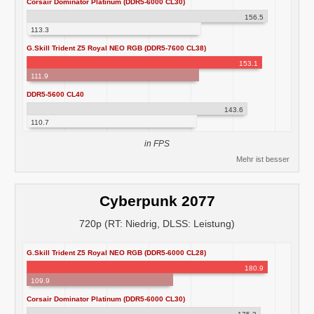
Corsair Dominator Platinum (DDR5-6000 CL30)
156.5
113.3
G.Skill Trident Z5 Royal NEO RGB (DDR5-7600 CL38)
153.1
111.9
DDR5-5600 CL40
143.6
110.7
in FPS
Mehr ist besser
Cyberpunk 2077
720p (RT: Niedrig, DLSS: Leistung)
G.Skill Trident Z5 Royal NEO RGB (DDR5-6000 CL28)
180.9
109.9
Corsair Dominator Platinum (DDR5-6000 CL30)