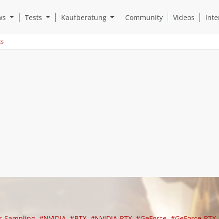
Open News Submenu
Open Tests Submenu
Open Kaufberatung Submenu
ws
Tests
Kaufberatung
Community
Videos
Inte
ks
r-Sampling
#NVIDIA
#RTX
#NVIDIA-RTX
#GeForce
#GeForce-RTX