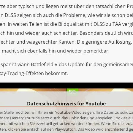
te aber typisch und liegen meist über den tatsächlichen Pr
n DLSS zeigen sich auch die Probleme, wie wir sie schon bei
n. In weiten Teilen ist die Bildqualität mit DLSS zu TAA verg
ch hin und wieder auch schlechter. Besonders deutlich wird
echter und waagerechter Kanten. Die geringere Auflösung, 
, macht sich ebenfalls hin und wieder bemerkbar.
espannt wann Battlefield V das Update für den gemeinsame
ay-Tracing-Effekten bekommt.
Datenschutzhinweis für Youtube
er Stelle möchten wir Ihnen ein Youtube-Video zeigen. Ihre Daten zu schütze
er am Herzen: Youtube setzt durch das Einbinden und Abspielen Cookies au
ner, mit welchen Sie eventuell getracked werden können. Wenn Sie dies zul
en, klicken Sie einfach auf den Play-Button. Das Video wird anschließend g