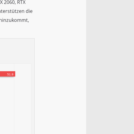
X 2060, RTX
terstützen die
z hinzukommt,
51.9