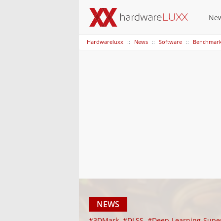
Ne
Hardwareluxx
News
Software
Benchmar
NEWS
#3DMark
#DLSS
#Deep-Learning-Supe