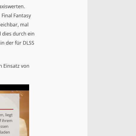
axiswerten.
 Final Fantasy
leichbar, mal
 dies durch ein
in der für DLSS
n Einsatz von
n, liegt
f ihrem
assen
eladen