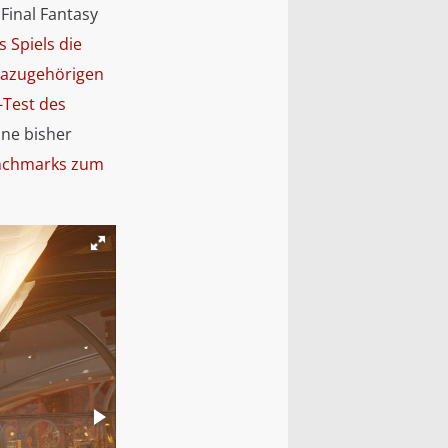
 Final Fantasy
s Spiels die
azugehörigen
-Test des
ine bisher
nchmarks zum