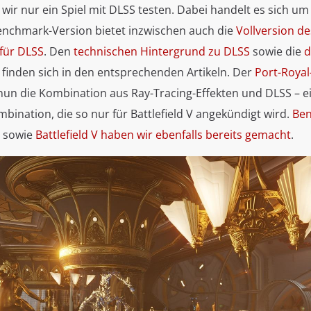
wir nur ein Spiel mit DLSS testen. Dabei handelt es sich um
enchmark-Version bietet inzwischen auch die
Vollversion de
für DLSS
. Den
technischen Hintergrund zu DLSS
sowie die
d
finden sich in den entsprechenden Artikeln. Der
Port-Royal
nun die Kombination aus Ray-Tracing-Effekten und DLSS – e
mbination, die so nur für Battlefield V angekündigt wird.
Be
sowie
Battlefield V haben wir ebenfalls bereits gemacht
.