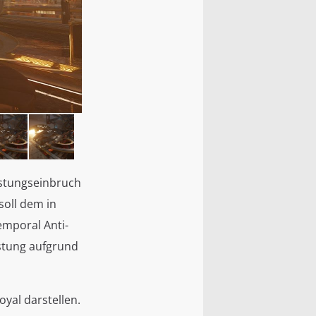
3DMark Por
istungseinbruch
soll dem in
emporal Anti-
eistung aufgrund
yal darstellen.