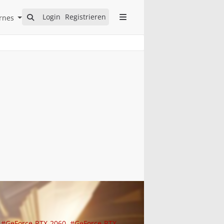
Open Internes Submenu
Login
Registrieren
rnes
#GeForce-RTX-2060
#GeForce-RTX-