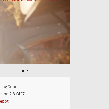
2
ning Super
sion 2.8.6427
gebot
.