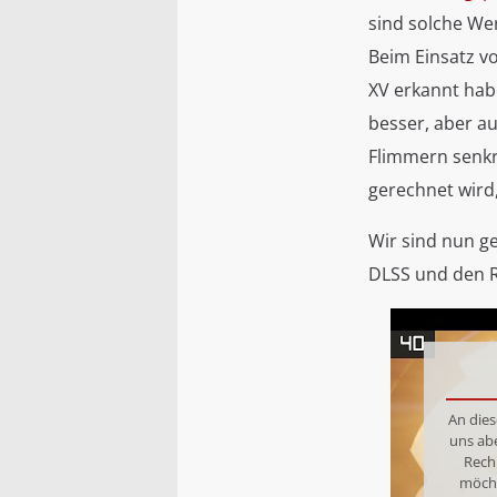
sind solche Wer
Beim Einsatz vo
XV erkannt habe
besser, aber au
Flimmern senkr
gerechnet wird
Wir sind nun g
DLSS und den R
An dies
uns ab
Rech
möcht