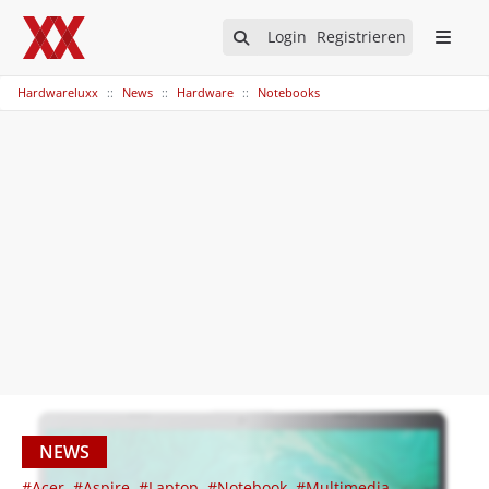
Login
Registrieren
Hardwareluxx
News
Hardware
Notebooks
NEWS
#Acer
#Aspire
#Laptop
#Notebook
#Multimedia