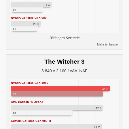
31.4
25
NVIDIA GeForce GTX 680
23.3
21
Bilder pro Sekunde
Mehr ist besser
The Witcher 3
3.840 x 2.160 1xAA 1xAF
NVIDIA GeForce GTX 1080
45.0
42
AMD Radeon R9 295X2
42.0
28
Custom GeForce GTX 980 Ti
41.2