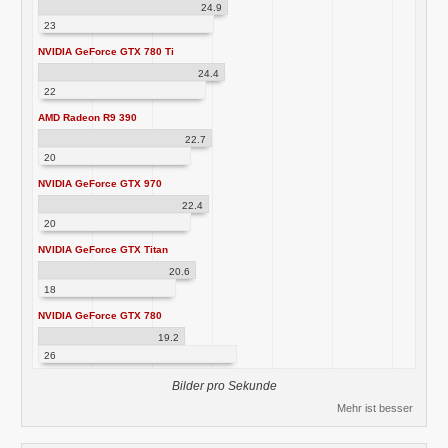
24.9
23
NVIDIA GeForce GTX 780 Ti
24.4
22
AMD Radeon R9 390
22.7
20
NVIDIA GeForce GTX 970
22.4
20
NVIDIA GeForce GTX Titan
20.6
18
NVIDIA GeForce GTX 780
19.2
26
Bilder pro Sekunde
Mehr ist besser