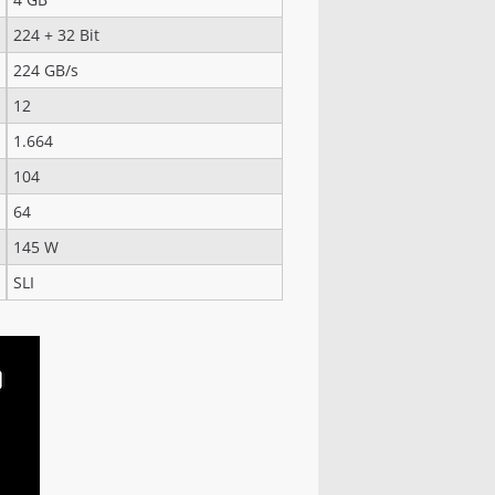
224 + 32 Bit
224 GB/s
12
1.664
104
64
145 W
SLI