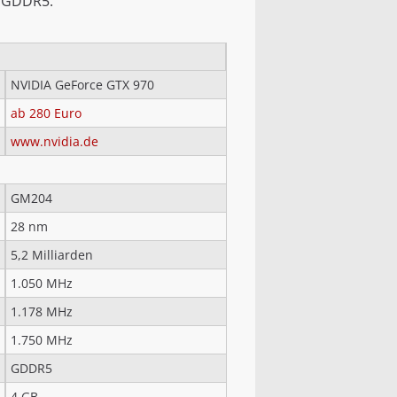
d GDDR5.
NVIDIA GeForce GTX 970
ab 280 Euro
www.nvidia.de
GM204
28 nm
5,2 Milliarden
1.050 MHz
1.178 MHz
1.750 MHz
GDDR5
4 GB