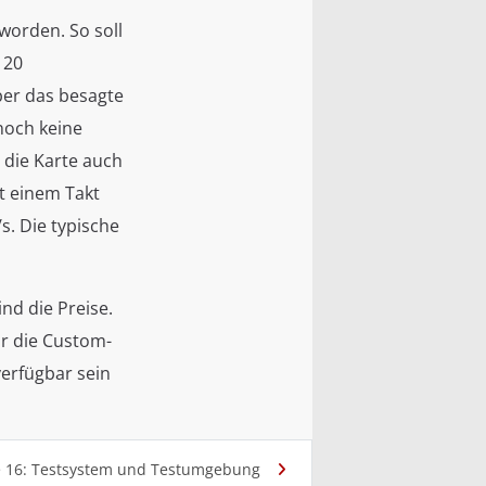
worden. So soll
120
ber das besagte
 noch keine
 die Karte auch
t einem Takt
s. Die typische
nd die Preise.
ür die Custom-
verfügbar sein
e 16: Testsystem und Testumgebung