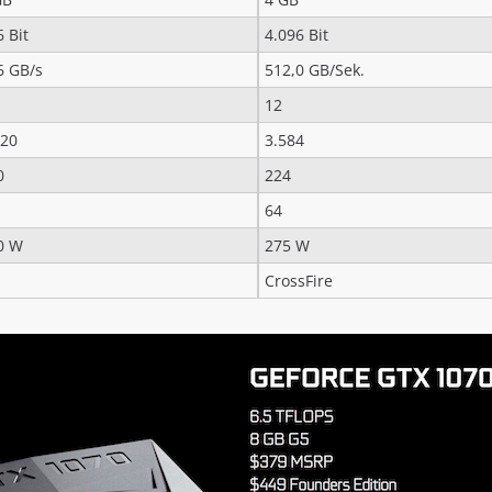
 Bit
4.096 Bit
6 GB/s
512,0 GB/Sek.
12
920
3.584
0
224
64
0 W
275 W
CrossFire