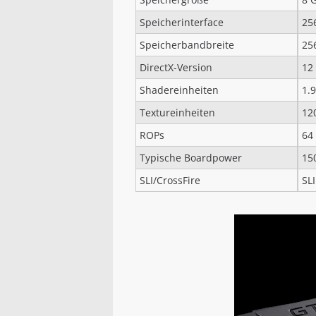
Speicherinterface
256
Speicherbandbreite
25
DirectX-Version
12
Shadereinheiten
1.
Textureinheiten
12
ROPs
64
Typische Boardpower
15
SLI/CrossFire
SLI