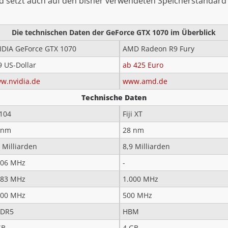
d setzt auch auf den bisher verwendeten Speicherstandar
Die technischen Daten der GeForce GTX 1070 im Überblick
IDIA GeForce GTX 1070
AMD Radeon R9 Fury
9 US-Dollar
ab 425 Euro
w.nvidia.de
www.amd.de
Technische Daten
104
Fiji XT
 nm
28 nm
 Milliarden
8,9 Milliarden
506 MHz
-
683 MHz
1.000 MHz
000 MHz
500 MHz
DR5
HBM
GB
4 GB