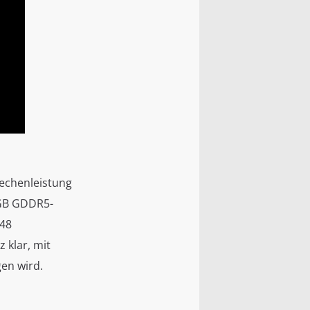
Rechenleistung
 GB GDDR5-
048
 klar, mit
en wird.