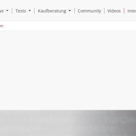
Open News Submenu
Open Tests Submenu
Open Kaufberatung Submenu
ws
Tests
Kaufberatung
Community
Videos
Inte
ten