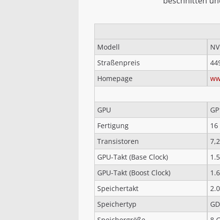
beschnitten un
Modell
NV
Straßenpreis
44
Homepage
ww
GPU
GP
Fertigung
16
Transistoren
7,2
GPU-Takt (Base Clock)
1.
GPU-Takt (Boost Clock)
1.
Speichertakt
2.
Speichertyp
GD
Speichergröße
8 