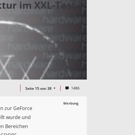
ktur im XXL-Test
1486
Seite 15 von 38
Werbung
en zur GeForce
llt wurde und
gen Bereichen