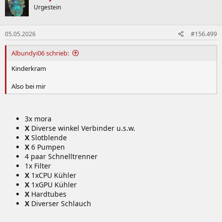
Urgestein
05.05.2026
#156.499
Albundyi06 schrieb:
Kinderkram
Also bei mir
3x mora
X
Diverse winkel Verbinder u.s.w.
X
Slotblende
X
6 Pumpen
4 paar Schnelltrenner
1x Filter
X
1xCPU Kühler
X
1xGPU Kühler
X
Hardtubes
X
Diverser Schlauch