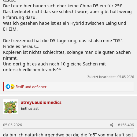
Die Leute hier bauen sich eher keine China D5 ein für 25€.
Das bedeutet nicht das sie schlecht wäre, aber gibt halt wenig
Erfahrung dazu.
Was ich gesehen habe ist es ein Hybrid zwischen Laing und
EHEIM.
Die freezemod hat die D5 Lagerung, das ist also eine "D5".
Finde es heraus...
Kopieren ist nichts schlechtes, solange man die guten Sachen
nimmt.
Und dort gibt es auch noch 10 gleiche Sachen mit
unterschiedlichen brands^^
Zuletzt bearbeitet:
05.05.2026
R
RedF
und
oefianer
e
a
k
atreyuaudiomedics
t
Enthusiast
i
o
n
05.05.2026
#156.496
e
n
da bin ich natürlich irgendwo bei dir, die "d5" von mir läuft seit
: