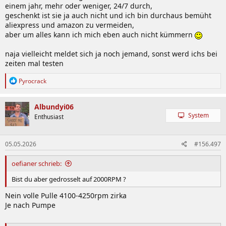
einem jahr, mehr oder weniger, 24/7 durch,
geschenkt ist sie ja auch nicht und ich bin durchaus bemüht
aliexpress und amazon zu vermeiden,
aber um alles kann ich mich eben auch nicht kümmern
naja vielleicht meldet sich ja noch jemand, sonst werd ichs bei
zeiten mal testen
R
Pyrocrack
e
a
k
Albundyi06
t
System
Enthusiast
i
o
n
05.05.2026
#156.497
e
n
:
oefianer schrieb:
Bist du aber gedrosselt auf 2000RPM ?
Nein volle Pulle 4100-4250rpm zirka
Je nach Pumpe