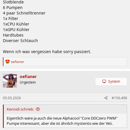
Slotblende
6 Pumpen
4 paar Schnelltrenner
1x Filter
1xCPU Kühler
1xGPU Kühler
Hardtubes
Diverser Schlauch
Wenn ich was vergessen habe sorry passiert.
R
oefianer
e
a
k
oefianer
t
System
Urgestein
i
o
n
05.05.2026
#156.498
e
n
:
Kennidi schrieb:
Eigentlich wäre ja auch die neue Alphacool "Core DDCzero PWM"
Pumpe interessant, aber die ist ähnlich mysteriös wie der Yeti.