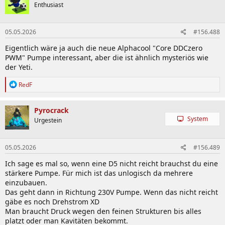
Enthusiast
05.05.2026
#156.488
Eigentlich wäre ja auch die neue Alphacool "Core DDCzero
PWM" Pumpe interessant, aber die ist ähnlich mysteriös wie
der Yeti.
R
RedF
e
a
k
Pyrocrack
t
System
Urgestein
i
o
n
05.05.2026
#156.489
e
n
Ich sage es mal so, wenn eine D5 nicht reicht brauchst du eine
:
stärkere Pumpe. Für mich ist das unlogisch da mehrere
einzubauen.
Das geht dann in Richtung 230V Pumpe. Wenn das nicht reicht
gäbe es noch Drehstrom XD
Man braucht Druck wegen den feinen Strukturen bis alles
platzt oder man Kavitäten bekommt.