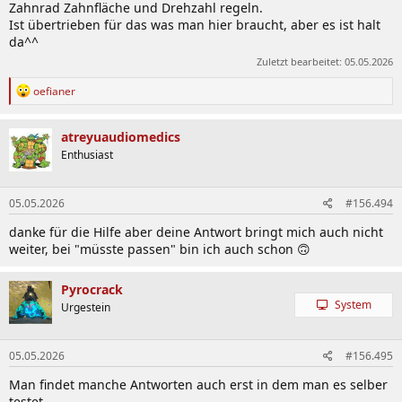
Zahnrad Zahnfläche und Drehzahl regeln.
Ist übertrieben für das was man hier braucht, aber es ist halt
da^^
Zuletzt bearbeitet:
05.05.2026
R
oefianer
e
a
k
atreyuaudiomedics
t
Enthusiast
i
o
n
05.05.2026
#156.494
e
n
danke für die Hilfe aber deine Antwort bringt mich auch nicht
:
weiter, bei "müsste passen" bin ich auch schon 🙃
Pyrocrack
System
Urgestein
05.05.2026
#156.495
Man findet manche Antworten auch erst in dem man es selber
testet.