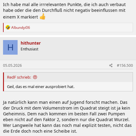
Ich habe mal alle irrrelevanten Punkte, die ich auch verbaut
habe oder die den Durchfluß nicht negativ beeinflussen mit
einem X markiert
R
Albundyi06
e
a
k
hithunter
H
t
Enthusiast
i
o
n
05.05.2026
#156.500
e
n
:
RedF schrieb:
Geil, das es mal einer ausprobiert hat.
Ja natürlich kann man einen auf Jugend forscht machen. Das
der Druck mit dem Volumenstrom im Quadrat steigt ist ja kein
Geheimnis. Dem nach kommen im besten Fall zwei Pumpen
eben nicht auf den Faktor 2, sondern nur die Quadrat Wurzel.
Wer Langweile hat kann das noch mal explizit testen, nicht das
die Erde doch noch eine Scheibe ist.