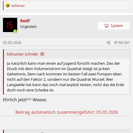
R
oefianer
e
a
k
RedF
t
System
Urgestein
i
o
n
05.05.2026
#156.501
e
n
:
hithunter schrieb:
Ja natürlich kann man einen auf Jugend forscht machen. Das der
Druck mit dem Volumenstrom im Quadrat steigt ist ja kein
Geheimnis. Dem nach kommen im besten Fall zwei Pumpen eben
nicht auf den Faktor 2, sondern nur die Quadrat Wurzel. Wer
Langweile hat kann das noch mal explizit testen, nicht das die Erde
doch noch eine Scheibe ist.
Ehrlich jetzt^^ Woooo.
Beitrag automatisch zusammengeführt:
05.05.2026