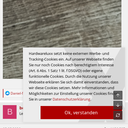
Hardwareluxx setzt keine externen Werbe- und
Tracking-Cookies ein. Auf unserer Webseite finden
Sie nur noch Cookies nach berechtigtem Interesse
(Art. 6 Abs. 1 Satz 1 lit. f DSGVO) oder eigene
funktionelle Cookies. Durch die Nutzung unserer
Webseite erklären Sie sich damit einverstanden, dass
Zuletzt bearbeitet:
05.05.2026
wir diese Cookies setzen. Mehr Informationen und
R
Daniel-Marius1975
Möglichkeiten zur Einstellung unserer Cookies finden
Obe
e
Sie in unserer
Datenschutzerklärung
.
a
Unte
k
besterino
B
t
Ok, verstanden
System
Legende
refre
i
o
n