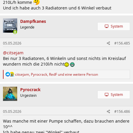
Seches Pumpen 289 L/H
210L/h komme
Und ich habe auch 3 Radiatoren und 6 Winkel verbaut
Dampfkanes
System
Legende
05.05.2026
#156.485
@citsejam
Bei nur 3 Radiatoren, 6 Winkeln und sonst nichts im Kreislauf
wundern mich die 210l/h nicht
R
citsejam
,
Pyrocrack
,
RedF
und eine weitere Person
e
a
k
Pyrocrack
t
System
Urgestein
i
o
n
05.05.2026
#156.486
e
n
Was manche mit einer Pumpe schaffen, dazu brauchen andere
:
10^^
Ich habe genau zwei "Winkel" verbaut.