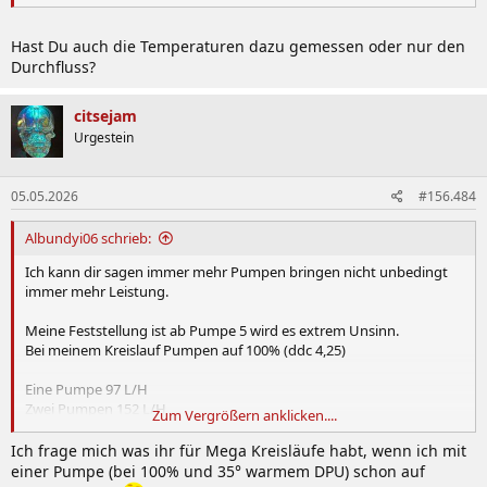
Hast Du auch die Temperaturen dazu gemessen oder nur den
Durchfluss?
citsejam
Urgestein
05.05.2026
#156.484
Albundyi06 schrieb:
Ich kann dir sagen immer mehr Pumpen bringen nicht unbedingt
immer mehr Leistung.
Meine Feststellung ist ab Pumpe 5 wird es extrem Unsinn.
Bei meinem Kreislauf Pumpen auf 100% (ddc 4,25)
Eine Pumpe 97 L/H
Zwei Pumpen 152 L/H
Zum Vergrößern anklicken....
Drei Pumpen 205 L/H
Vier Pumpen 252 L/H
Ich frage mich was ihr für Mega Kreisläufe habt, wenn ich mit
Fünf Pumpen. 270 L/H
einer Pumpe (bei 100% und 35° warmem DPU) schon auf