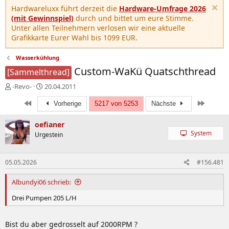
Hardwareluxx führt derzeit die
Hardware-Umfrage 2026
(mit Gewinnspiel)
durch und bittet um eure Stimme.
Unter allen Teilnehmern verlosen wir eine aktuelle
Grafikkarte Eurer Wahl bis 1099 EUR.
Wasserkühlung
Custom-WaKü Quatschthread
[Sammelthread]
E
E
-Revo-
20.04.2011
r
r
Erste
Letzte
s
s
Vorherige
5217 von 5253
Nächste
t
t
e
e
oefianer
l
l
System
Urgestein
l
l
e
t
r
a
05.05.2026
#156.481
m
Albundyi06 schrieb:
Drei Pumpen 205 L/H
Bist du aber gedrosselt auf 2000RPM ?