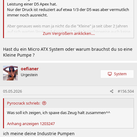
Leistung einer D5 Apex hat.
Nur der Druck ist reduziert auf etwa 1/3 der D5 was aber vermutlich
immer noch ausreicht.
Aber genaues weis man ja nicht da die "Kleine" ja seit über 2 Jahren
auf sich warten lässt und damit sind Tests logischerweise auch keine
Zum Vergrößern anklicken....
möglich.
Für mich kommt sie eh zu spät.
Hast du ein Micro ATX System oder warum brauchst du so eine
Kleine Pumpe ?
oefianer
System
Urgestein
05.05.2026
#156.504
Pyrocrack schrieb:
Was soll ich zeigen, ich spaxe das Zeug halt zusammen^^
Anhang anzeigen 1203247
ich meine deine Industrie Pumpen