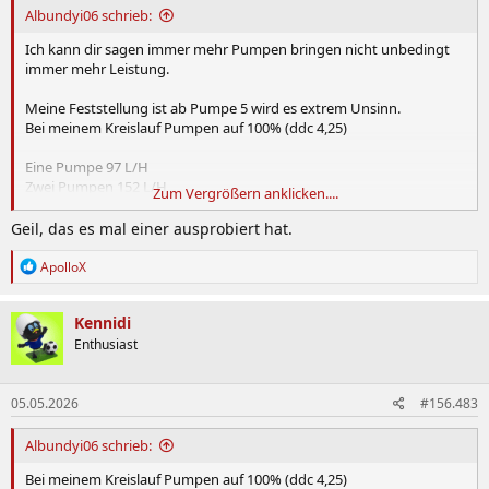
Albundyi06 schrieb:
Ich kann dir sagen immer mehr Pumpen bringen nicht unbedingt
immer mehr Leistung.
Meine Feststellung ist ab Pumpe 5 wird es extrem Unsinn.
Bei meinem Kreislauf Pumpen auf 100% (ddc 4,25)
Eine Pumpe 97 L/H
Zwei Pumpen 152 L/H
Zum Vergrößern anklicken....
Drei Pumpen 205 L/H
Vier Pumpen 252 L/H
Geil, das es mal einer ausprobiert hat.
Fünf Pumpen. 270 L/H
Seches Pumpen 289 L/H
R
ApolloX
e
a
k
Kennidi
t
Enthusiast
i
o
n
05.05.2026
#156.483
e
n
:
Albundyi06 schrieb:
Bei meinem Kreislauf Pumpen auf 100% (ddc 4,25)