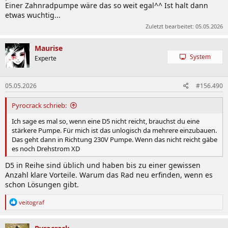
Einer Zahnradpumpe wäre das so weit egal^^ Ist halt dann
etwas wuchtig...
Zuletzt bearbeitet:
05.05.2026
Maurise
System
Experte
05.05.2026
#156.490
Pyrocrack schrieb:
Ich sage es mal so, wenn eine D5 nicht reicht, brauchst du eine
stärkere Pumpe. Für mich ist das unlogisch da mehrere einzubauen.
Das geht dann in Richtung 230V Pumpe. Wenn das nicht reicht gäbe
es noch Drehstrom XD
D5 in Reihe sind üblich und haben bis zu einer gewissen
Anzahl klare Vorteile. Warum das Rad neu erfinden, wenn es
schon Lösungen gibt.
R
veitograf
e
a
k