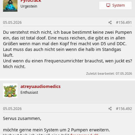
Pyrocrack
t
System
Urgestein
i
o
n
05.05.2026
#156.491
e
n
Du verstehst mich nicht, ich baue bestimmt keine zwei Pumpen
:
ein, das ist total doof. Eine muss reichen, die gibt es in allen
Größen wenn man mal den Kopf frei macht von D5 und DDC.
Laut muss das auch nicht sein wenn die halb im Standgas
läuft.
Und wenn du einen Frequenzumrichter brauchst, wen juckt es?
Mich nicht.
Zuletzt bearbeitet:
07.05.2026
atreyuaudiomedics
Enthusiast
05.05.2026
#156.492
Servus zusammen,
möchte gerne mein System um 2 Pumpen erweitern.