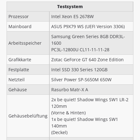
Testsystem
Prozessor
Intel Xeon E5 2678W
Mainboard
ASUS P9X79 WS (UEFI Version 3306)
Samsung Green Series 8GB
DDR3L-
Arbeitsspeicher
1600
PC3L-12800U CL11-11-11-28
Grafikkarte
Zotac GeForce GT 640 Zone Edition
Festplatte
Intel SSD 330 Series 120GB
Netzteil
Silver Power SP-S650M 650W
Gehäuse
Rasurbo Matr-X A
2x be quiet! Shadow Wings SW1 LR-2
120mm
(Vorne & Hinten)
Gehäusebelüftung
1x be quiet! Shadow Wings SW1
140mm
(Deckel)