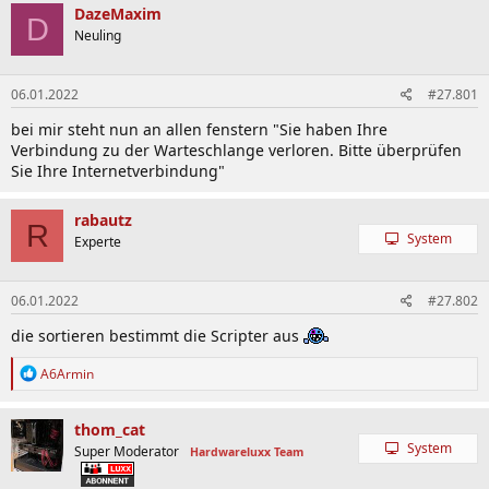
DazeMaxim
D
Neuling
06.01.2022
#27.801
bei mir steht nun an allen fenstern "Sie haben Ihre
Verbindung zu der Warteschlange verloren. Bitte überprüfen
Sie Ihre Internetverbindung"
rabautz
R
System
Experte
06.01.2022
#27.802
die sortieren bestimmt die Scripter aus
R
A6Armin
e
a
k
thom_cat
t
System
Super Moderator
Hardwareluxx Team
i
o