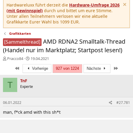
Hardwareluxx führt derzeit die
Hardware-Umfrage 2026
(mit Gewinnspiel)
durch und bittet um eure Stimme.
Unter allen Teilnehmern verlosen wir eine aktuelle
Grafikkarte Eurer Wahl bis 1099 EUR.
Grafikkarten
AMD RDNA2 Smalltalk-Thread
[Sammelthread]
(Handel nur im Marktplatz; Startpost lesen!)
E
E
Pracco84
19.04.2021
r
r
Erste
Letzte
s
s
Vorherige
927 von 1224
Nächste
t
t
e
e
TnF
T
l
l
Experte
l
l
e
t
r
a
06.01.2022
#27.781
m
man, f*ck amd with this sh*t