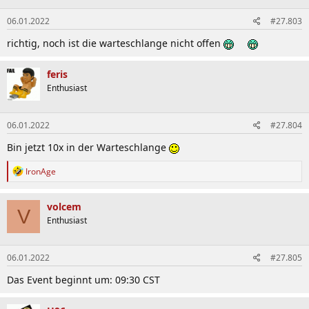
n
e
06.01.2022
#27.803
n
:
richtig, noch ist die warteschlange nicht offen
feris
Enthusiast
06.01.2022
#27.804
Bin jetzt 10x in der Warteschlange
R
IronAge
e
a
k
volcem
V
t
Enthusiast
i
o
n
06.01.2022
#27.805
e
n
Das Event beginnt um: 09:30 CST
: