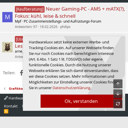
Neuer Gaming-PC - AM5 + mATX(?),
[Kaufberatung]
Fokus: kühl, leise & schnell
M
Mpf
PC-Zusammenstellungs- und Aufrüstungs-Forum
Antworten
97
18.02.2026
philips
Corsair Nautilus 360 RS LCD im
[User-Review]
Hardwareluxx setzt keine externen Werbe- und
Lesertest
Tracking-Cookies ein. Auf unserer Webseite finden
arne_d
Wasserkühlung
Sie nur noch Cookies nach berechtigtem Interesse
Antworten
0
22.02.2026
arne_d
(Art. 6 Abs. 1 Satz 1 lit. f DSGVO) oder eigene
funktionelle Cookies. Durch die Nutzung unserer
Webseite erklären Sie sich damit einverstanden, dass
Facebook
X (Twitter)
Reddit
WhatsApp
E-Mail
Link
Teilen:
wir diese Cookies setzen. Mehr Informationen und
Möglichkeiten zur Einstellung unserer Cookies finden
Obe
Sie in unserer
Datenschutzerklärung
.
Grafikkarten
Unte
Hardwareluxx 4.0
Deutsch
Ok, verstanden
refre
Kontakt
Nutzungsbedingungen
Datenschutz
Hilfe
Startseite
R
S
S