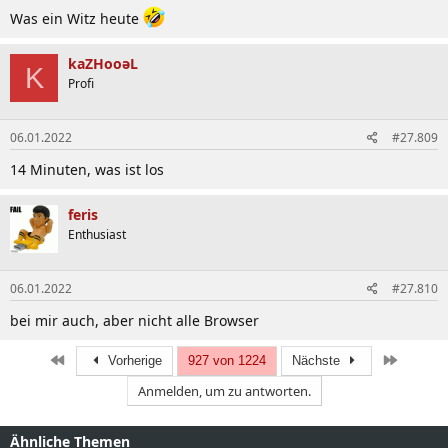
n
:
Was ein Witz heute
kaZHooəL
K
Profi
06.01.2022
#27.809
14 Minuten, was ist los
feris
Enthusiast
06.01.2022
#27.810
bei mir auch, aber nicht alle Browser
Erste
Letzte
Vorherige
927 von 1224
Nächste
Anmelden, um zu antworten.
Ähnliche Themen