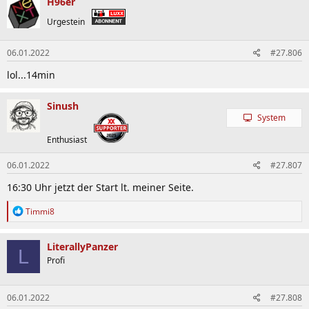
H96er
Urgestein
06.01.2022
#27.806
lol...14min
Sinush
System
Enthusiast
06.01.2022
#27.807
16:30 Uhr jetzt der Start lt. meiner Seite.
R
Timmi8
e
a
k
LiterallyPanzer
L
t
Profi
i
o
n
06.01.2022
#27.808
e