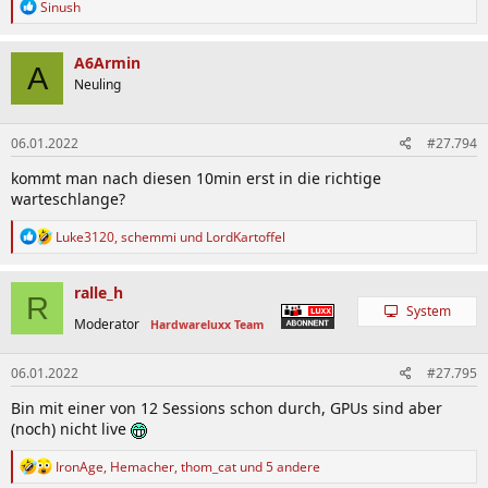
R
Sinush
e
a
k
A6Armin
A
t
Neuling
i
o
n
06.01.2022
#27.794
e
n
kommt man nach diesen 10min erst in die richtige
:
warteschlange?
R
Luke3120
,
schemmi
und
LordKartoffel
e
a
k
ralle_h
R
t
System
i
Moderator
Hardwareluxx Team
o
n
06.01.2022
#27.795
e
n
Bin mit einer von 12 Sessions schon durch, GPUs sind aber
:
(noch) nicht live
R
IronAge
,
Hemacher
,
thom_cat
und 5 andere
e