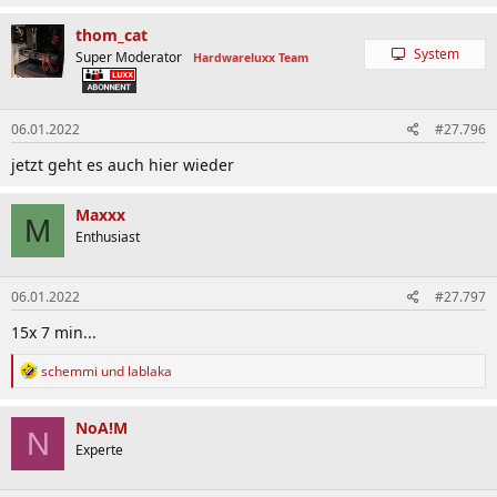
a
k
thom_cat
t
System
Super Moderator
Hardwareluxx Team
i
o
n
e
06.01.2022
#27.796
n
:
jetzt geht es auch hier wieder
Maxxx
M
Enthusiast
06.01.2022
#27.797
15x 7 min...
R
schemmi
und
lablaka
e
a
k
NoA!M
N
t
Experte
i
o
n