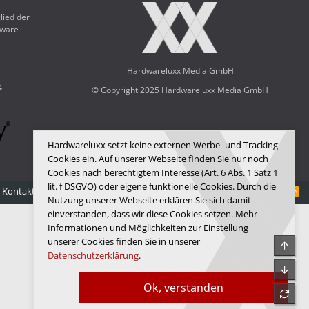
lied der
dware
Hardwareluxx Media GmbH
&
© Copyright 2025 Hardwareluxx Media GmbH
Hardwareluxx setzt keine externen Werbe- und Tracking-
Cookies ein. Auf unserer Webseite finden Sie nur noch
Cookies nach berechtigtem Interesse (Art. 6 Abs. 1 Satz 1
lit. f DSGVO) oder eigene funktionelle Cookies. Durch die
Kontakt
Nutzungsbedingungen
Datenschutz
Hilfe
Startseite
R
Nutzung unserer Webseite erklären Sie sich damit
S
S
einverstanden, dass wir diese Cookies setzen. Mehr
Informationen und Möglichkeiten zur Einstellung
unserer Cookies finden Sie in unserer
Obe
Datenschutzerklärung
.
Unte
Ok, verstanden
refre