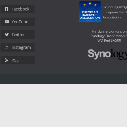
Gründungsmitg
Facebook
European Har
Association
YouTube
Hardwareluxx runs on
Twitter
Synology FlashStation 
WD Red SA500
Instagram
RSS