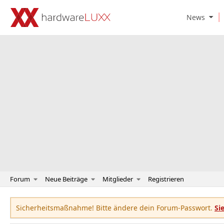
O
News
p
e
n
N
e
w
s
S
u
b
m
e
n
u
Forum
Neue Beiträge
Mitglieder
Registrieren
Sicherheitsmaßnahme! Bitte ändere dein Forum-Passwort.
Si