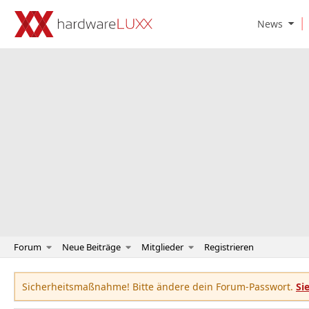
O
News
p
e
n
N
e
w
s
S
u
b
m
e
n
u
Forum
Neue Beiträge
Mitglieder
Registrieren
Sicherheitsmaßnahme! Bitte ändere dein Forum-Passwort.
Si