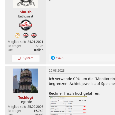
n
e
n
Sinush
:
Enthusiast
Mitglied seit
24.01.2021
Beiträge
2.108
Ort
Tralien
R
exi78
System
e
a
k
25.08.2023
t
i
Ich verwende CRU um die "Monitoreins
o
begrenzen. Achtet jeweils auf Speiche
n
e
Rechner frisch hochgefahren:
n
Techlogi
:
Legende
Mitglied seit
25.02.2006
Beiträge
16.742
Ort
Lübeck