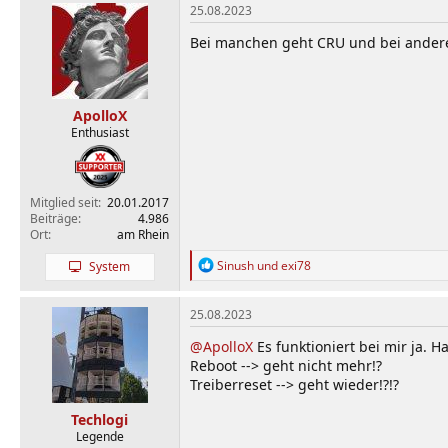
25.08.2023
Bei manchen geht CRU und bei anderen
ApolloX
Enthusiast
Mitglied seit
20.01.2017
Beiträge
4.986
Ort
am Rhein
R
Sinush
und
exi78
System
e
a
k
25.08.2023
t
i
@ApolloX
Es funktioniert bei mir ja. H
o
Reboot --> geht nicht mehr!?
n
Treiberreset --> geht wieder!?!?
e
n
Techlogi
:
Legende