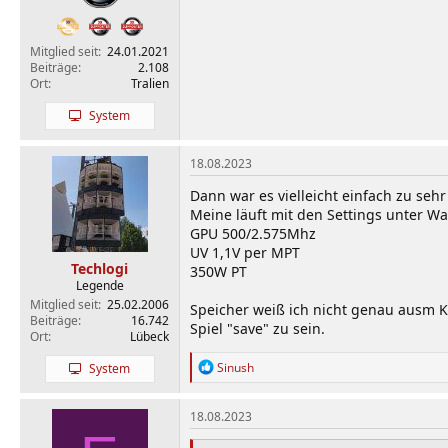
Mitglied seit
24.01.2021
Beiträge
2.108
Ort
Tralien
System
18.08.2023
Dann war es vielleicht einfach zu sehr
Meine läuft mit den Settings unter Wa
GPU 500/2.575Mhz
UV 1,1V per MPT
Techlogi
350W PT
Legende
Mitglied seit
25.02.2006
Speicher weiß ich nicht genau ausm 
Beiträge
16.742
Spiel "save" zu sein.
Ort
Lübeck
R
Sinush
System
e
a
k
18.08.2023
t
i