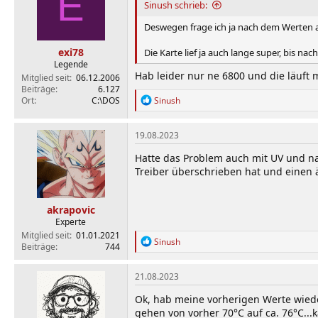
E
Sinush schrieb:
o
n
Deswegen frage ich ja nach dem Werten a
e
n
exi78
Die Karte lief ja auch lange super, bis n
:
Legende
Hab leider nur ne 6800 und die läuft m
Mitglied seit
06.12.2006
Beiträge
6.127
R
Ort
C:\DOS
Sinush
e
a
k
19.08.2023
t
i
Hatte das Problem auch mit UV und na
o
Treiber überschrieben hat und einen äl
n
e
n
akrapovic
:
Experte
Mitglied seit
01.01.2021
R
Sinush
Beiträge
744
e
a
k
21.08.2023
t
i
Ok, hab meine vorherigen Werte wied
o
gehen von vorher 70°C auf ca. 76°C...k