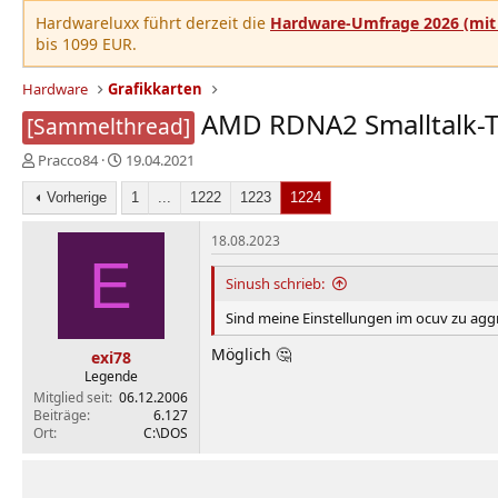
Hardwareluxx führt derzeit die
Hardware-Umfrage 2026 (mit 
bis 1099 EUR.
Hardware
Grafikkarten
AMD RDNA2 Smalltalk-Th
[Sammelthread]
E
E
Pracco84
19.04.2021
r
r
s
Vorherige
s
1
...
1222
1223
1224
t
t
e
e
18.08.2023
l
E
l
l
l
Sinush schrieb:
e
t
Sind meine Einstellungen im ocuv zu agg
r
a
m
Möglich 🤔
exi78
Legende
Mitglied seit
06.12.2006
Beiträge
6.127
Ort
C:\DOS