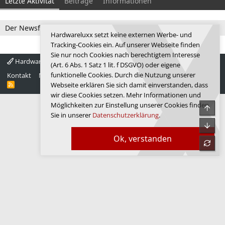
Letzte Aktivität
Beiträge
Informationen
Der Newsfeed ist zur Zeit leer.
Hardwareluxx setzt keine externen Werbe- und
Tracking-Cookies ein. Auf unserer Webseite finden
Sie nur noch Cookies nach berechtigtem Interesse
Hardwareluxx 4.0
Deutsch
(Art. 6 Abs. 1 Satz 1 lit. f DSGVO) oder eigene
funktionelle Cookies. Durch die Nutzung unserer
Kontakt
Nutzungsbedingungen
Datenschutz
Hilfe
Startseite
R
Webseite erklären Sie sich damit einverstanden, dass
S
wir diese Cookies setzen. Mehr Informationen und
S
Möglichkeiten zur Einstellung unserer Cookies finden
Obe
Sie in unserer
Datenschutzerklärung
.
Unte
Ok, verstanden
refre