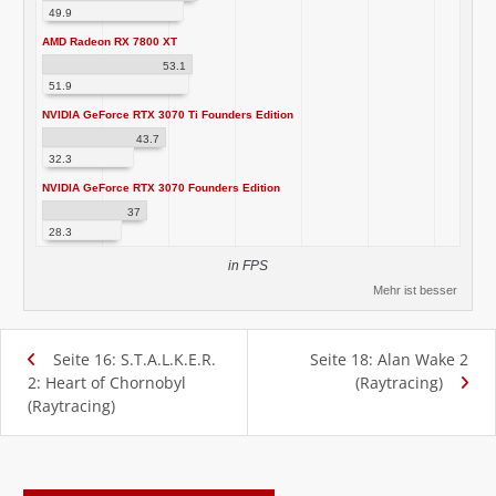
49.9
AMD Radeon RX 7800 XT
53.1
51.9
NVIDIA GeForce RTX 3070 Ti Founders Edition
43.7
32.3
NVIDIA GeForce RTX 3070 Founders Edition
37
28.3
in FPS
Mehr ist besser
Seite 16: S.T.A.L.K.E.R.
Seite 18: Alan Wake 2
2: Heart of Chornobyl
(Raytracing)
(Raytracing)