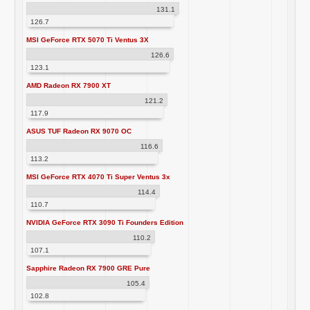
131.1
126.7
MSI GeForce RTX 5070 Ti Ventus 3X
126.6
123.1
AMD Radeon RX 7900 XT
121.2
117.9
ASUS TUF Radeon RX 9070 OC
116.6
113.2
MSI GeForce RTX 4070 Ti Super Ventus 3x
114.4
110.7
NVIDIA GeForce RTX 3090 Ti Founders Edition
110.2
107.1
Sapphire Radeon RX 7900 GRE Pure
105.4
102.8