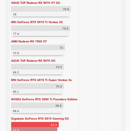
ASUS TUF Radeon RX 9070 XT OC
79.8
78
MSI GeForce RTX 5070 Ti Ventus 3X
78.9
77.4
AMD Radeon RX 7900 XT
72
70.9
ASUS TUF Radeon RX 9070 OC
70.5
69.2
MSI GeForce RTX 4070 Ti Super Ventus 3x
70.4
69.1
NVIDIA GeForce RTX 3090 Ti Founders Edition
69.8
68.4
Gigabyte GeForce RTX 5070 Gaming OC
63.5
61.8