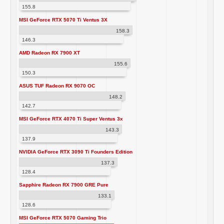
155.8
MSI GeForce RTX 5070 Ti Ventus 3X
158.3
146.3
AMD Radeon RX 7900 XT
155.6
150.3
ASUS TUF Radeon RX 9070 OC
148.2
142.7
MSI GeForce RTX 4070 Ti Super Ventus 3x
143.3
137.9
NVIDIA GeForce RTX 3090 Ti Founders Edition
137.3
128.4
Sapphire Radeon RX 7900 GRE Pure
133.1
128.6
MSI GeForce RTX 5070 Gaming Trio