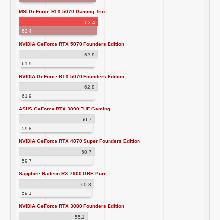
MSI GeForce RTX 5070 Gaming Trio
63.4
62.4
NVIDIA GeForce RTX 5070 Founders Edition
62.8
61.9
NVIDIA GeForce RTX 5070 Founders Edition
62.8
61.9
ASUS GeForce RTX 3090 TUF Gaming
60.7
59.8
NVIDIA GeForce RTX 4070 Super Founders Edition
60.7
59.7
Sapphire Radeon RX 7900 GRE Pure
60.3
59.1
NVIDIA GeForce RTX 3080 Founders Edition
55.1