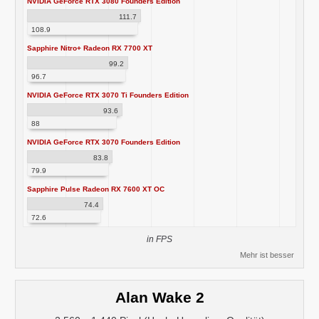
NVIDIA GeForce RTX 3080 Founders Edition
111.7
108.9
Sapphire Nitro+ Radeon RX 7700 XT
99.2
96.7
NVIDIA GeForce RTX 3070 Ti Founders Edition
93.6
88
NVIDIA GeForce RTX 3070 Founders Edition
83.8
79.9
Sapphire Pulse Radeon RX 7600 XT OC
74.4
72.6
in FPS
Mehr ist besser
Alan Wake 2