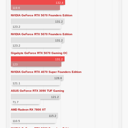
132.4
119.6
NVIDIA GeForce RTX 5070 Founders Edition
131.2
123.2
NVIDIA GeForce RTX 5070 Founders Edition
131.2
123.2
Gigabyte GeForce RTX 5070 Gaming OC
131.2
123
NVIDIA GeForce RTX 4070 Super Founders Edition
128.6
121.1
ASUS GeForce RTX 3090 TUF Gaming
121.2
71.7
AMD Radeon RX 7800 XT
115.2
110.5