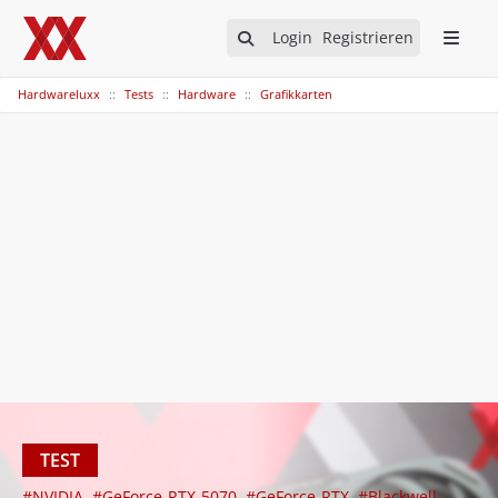
Login
Registrieren
Hardwareluxx
Tests
Hardware
Grafikkarten
TEST
#NVIDIA
#GeForce-RTX-5070
#GeForce-RTX
#Blackwell