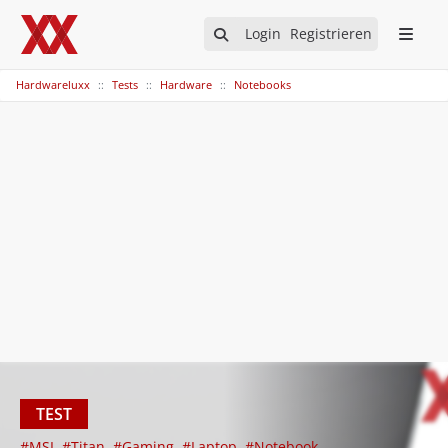
Login
Registrieren
Hardwareluxx
Tests
Hardware
Notebooks
TEST
#MSI
#Titan
#Gaming
#Laptop
#Notebook