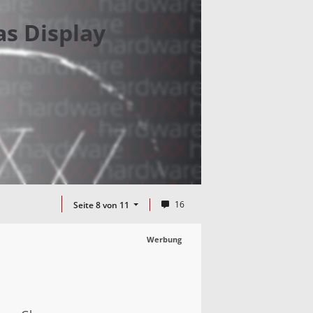
as Display
16
Seite 8 von 11
Werbung