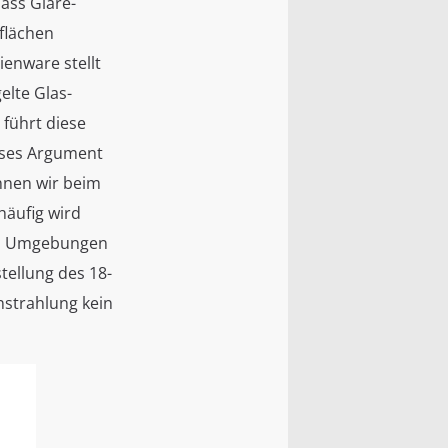
dass Glare-
flächen
enware stellt
elte Glas-
führt diese
ieses Argument
önnen wir beim
häufig wird
len Umgebungen
tellung des 18-
instrahlung kein