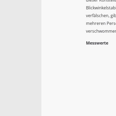
dieser Konstell
Blickwinkelstab
verfälschen, gi
mehreren Perso
verschwommene
Messwerte