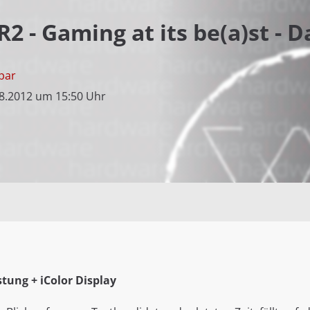
 - Gaming at its be(a)st - D
par
8.2012 um 15:50 Uhr
stung + iColor Display