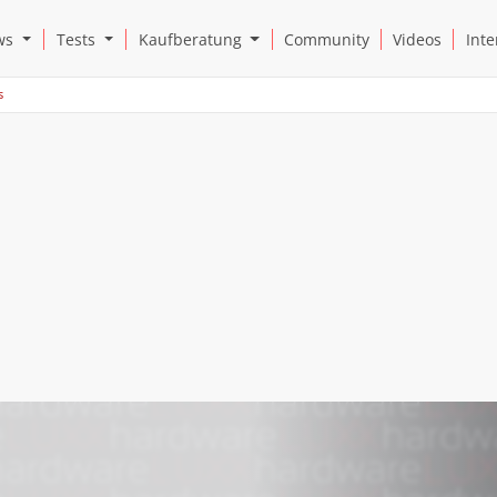
Open News Submenu
Open Tests Submenu
Open Kaufberatung Submenu
ws
Tests
Kaufberatung
Community
Videos
Inte
s