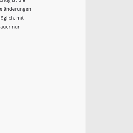
htig ist die
nkeländerungen
öglich, mit
hauer nur