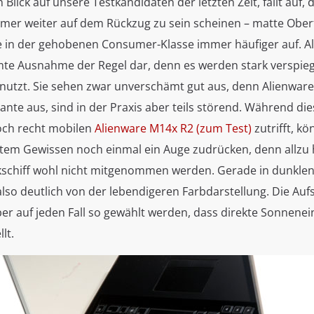
 Blick auf unsere Testkandidaten der letzten Zeit, fällt auf, 
mer weiter auf dem Rückzug zu sein scheinen – matte Ober
 in der gehobenen Consumer-Klasse immer häufiger auf. Ali
mte Ausnahme der Regel dar, denn es werden stark verspieg
nutzt. Sie sehen zwar unverschämt gut aus, denn Alienware 
ante aus, sind in der Praxis aber teils störend. Während d
och recht mobilen
Alienware M14x R2 (zum Test)
zutrifft, k
tem Gewissen noch einmal ein Auge zudrücken, denn allzu 
ckschiff wohl nicht mitgenommen werden. Gerade in dunk
also deutlich von der lebendigeren Farbdarstellung. Die Aufs
aber auf jeden Fall so gewählt werden, dass direkte Sonnene
lt.