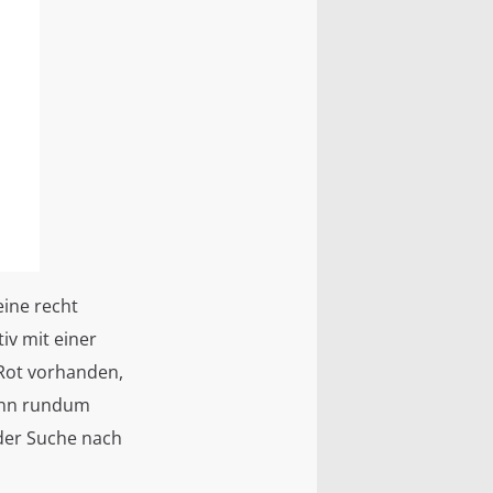
eine recht
iv mit einer
 Rot vorhanden,
kann rundum
 der Suche nach