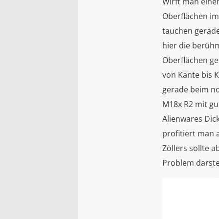
Wirft man einen
Oberflächen im
tauchen gerade
hier die berüh
Oberflächen ge
von Kante bis K
gerade beim n
M18x R2 mit gu
Alienwares Di
profitiert man 
Zöllers sollte 
Problem darstel