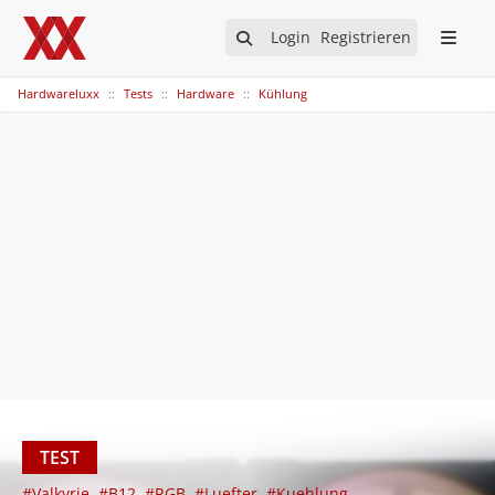
Login
Registrieren
Hardwareluxx
Tests
Hardware
Kühlung
TEST
#Valkyrie
#B12
#RGB
#Luefter
#Kuehlung