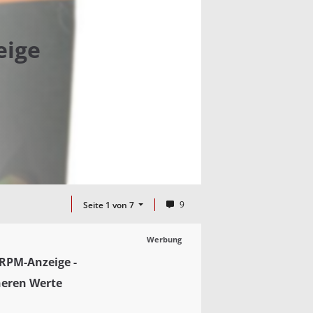
eige
9
Seite 1 von 7
Werbung
 RPM-Anzeige -
neren Werte
.