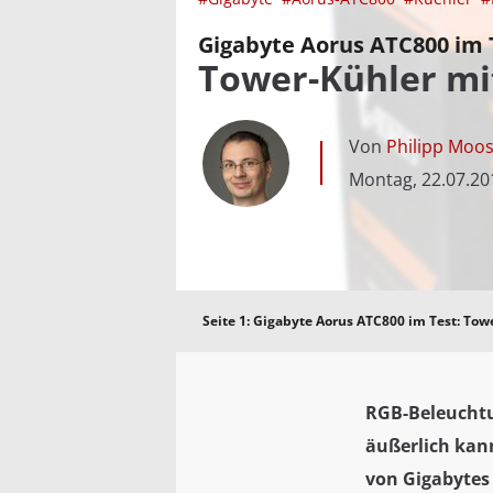
Gigabyte Aorus ATC800 im 
Tower-Kühler mi
Von
Philipp Moo
Montag, 22.07.20
Seite 1:
Gigabyte Aorus ATC800 im Test: To
RGB-Beleuchtu
äußerlich kan
von Gigabytes