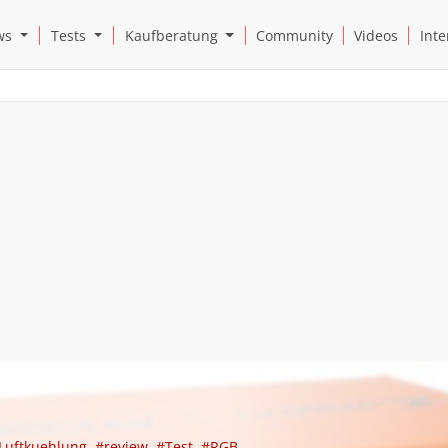
Open News Submenu
Open Tests Submenu
Open Kaufberatung Submenu
ws
Tests
Kaufberatung
Community
Videos
Inte
Luftkuehlung
#review
#Test
#RGB