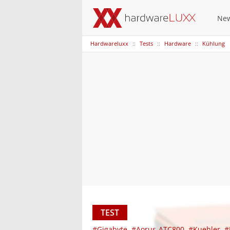
Ne
Hardwareluxx
Tests
Hardware
Kühlung
TEST
#Gigabyte
#Aorus-ATC800
#Kuehler
#