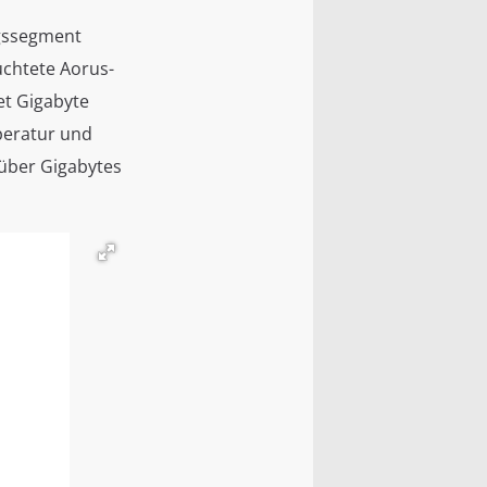
ngssegment
uchtete Aorus-
et Gigabyte
peratur und
 über Gigabytes