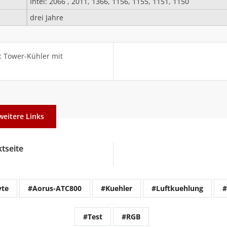
Intel: 2066 , 2011, 1366, 1156, 1155, 1151, 1150
drei Jahre
: Tower-Kühler mit
weitere Links
tseite
yte
#Aorus-ATC800
#Kuehler
#Luftkuehlung
#
#Test
#RGB