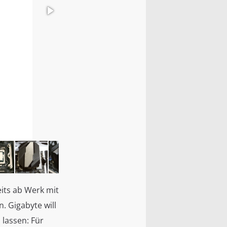
Gigabyte 
eits ab Werk mit
. Gigabyte will
 lassen: Für