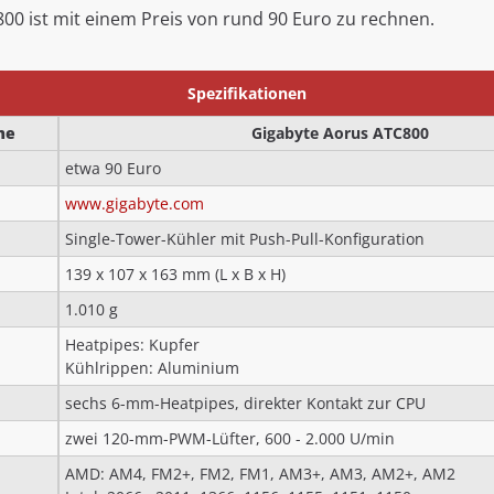
00 ist mit einem Preis von rund 90 Euro zu rechnen.
Spezifikationen
me
Gigabyte Aorus ATC800
etwa 90 Euro
www.gigabyte.com
Single-Tower-Kühler mit Push-Pull-Konfiguration
139 x 107 x 163 mm (L x B x H)
1.010 g
Heatpipes: Kupfer
Kühlrippen: Aluminium
sechs 6-mm-Heatpipes, direkter Kontakt zur CPU
zwei 120-mm-PWM-Lüfter, 600 - 2.000 U/min
AMD: AM4, FM2+, FM2, FM1, AM3+, AM3, AM2+, AM2