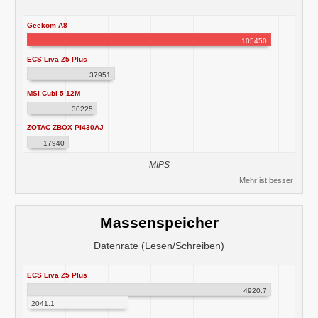
Geekom A8
105450
ECS Liva Z5 Plus
37951
MSI Cubi 5 12M
30225
ZOTAC ZBOX PI430AJ
17940
MIPS
Mehr ist besser
Massenspeicher
Datenrate (Lesen/Schreiben)
ECS Liva Z5 Plus
4920.7
2041.1