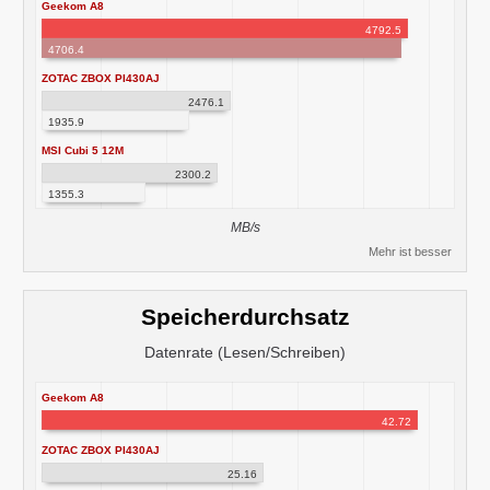
Geekom A8
4792.5
4706.4
ZOTAC ZBOX PI430AJ
2476.1
1935.9
MSI Cubi 5 12M
2300.2
1355.3
MB/s
Mehr ist besser
Speicherdurchsatz
Datenrate (Lesen/Schreiben)
Geekom A8
42.72
ZOTAC ZBOX PI430AJ
25.16