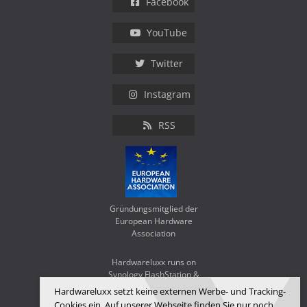
Facebook
YouTube
Twitter
Instagram
RSS
Gründungsmitglied der
European Hardware
Association
Hardwareluxx runs on
Synology FlashStation &
WD Red SA500
Hardwareluxx setzt keine externen Werbe- und Tracking-
Cookies ein. Auf unserer Webseite finden Sie nur noch