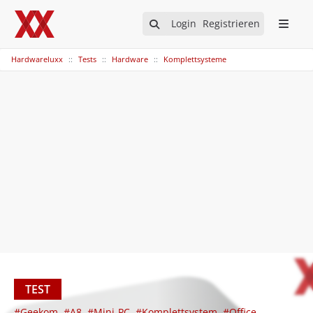
Login
Registrieren
Hardwareluxx
Tests
Hardware
Komplettsysteme
TEST
#Geekom
#A8
#Mini-PC
#Komplettsystem
#Office