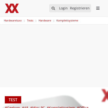
Login
Registrieren
Hardwareluxx
Tests
Hardware
Komplettsysteme
TEST
#Geekom
#A8
#Mini-PC
#Komplettsystem
#Office