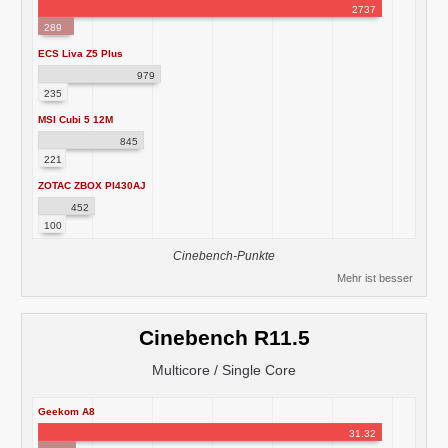
2737
289
ECS Liva Z5 Plus
979
235
MSI Cubi 5 12M
845
221
ZOTAC ZBOX PI430AJ
452
100
Cinebench-Punkte
Mehr ist besser
Cinebench R11.5
Multicore / Single Core
Geekom A8
31.32