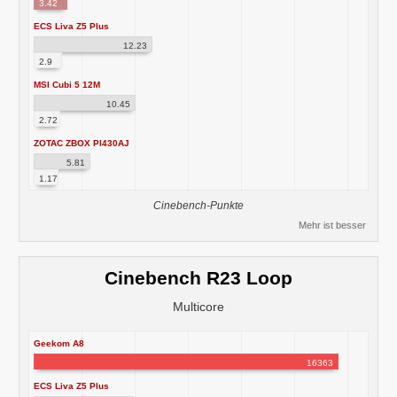
3.42
ECS Liva Z5 Plus
12.23
2.9
MSI Cubi 5 12M
10.45
2.72
ZOTAC ZBOX PI430AJ
5.81
1.17
Cinebench-Punkte
Mehr ist besser
Cinebench R23 Loop
Multicore
Geekom A8
16363
ECS Liva Z5 Plus