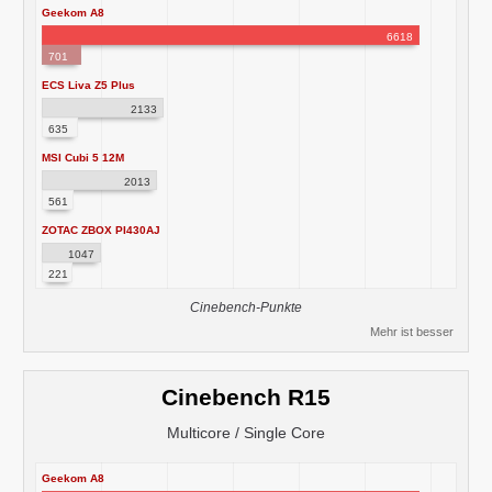
Geekom A8
6618
701
ECS Liva Z5 Plus
2133
635
MSI Cubi 5 12M
2013
561
ZOTAC ZBOX PI430AJ
1047
221
Cinebench-Punkte
Mehr ist besser
Cinebench R15
Multicore / Single Core
Geekom A8