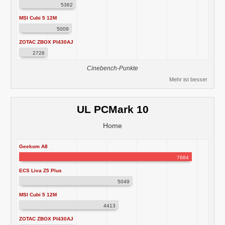
5362
MSI Cubi 5 12M
5009
ZOTAC ZBOX PI430AJ
2726
Cinebench-Punkte
Mehr ist besser
UL PCMark 10
Home
Geekom A8
7684
ECS Liva Z5 Plus
5049
MSI Cubi 5 12M
4413
ZOTAC ZBOX PI430AJ