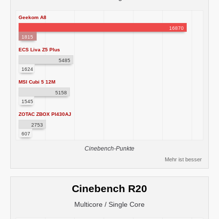
Geekom A8
16870
1815
ECS Liva Z5 Plus
5485
1624
MSI Cubi 5 12M
5158
1545
ZOTAC ZBOX PI430AJ
2753
607
Cinebench-Punkte
Mehr ist besser
Cinebench R20
Multicore / Single Core