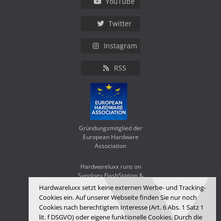
YouTube
Twitter
Instagram
RSS
Gründungsmitglied der
European Hardware
Association
Hardwareluxx runs on
Synology FlashStation &
WD Red SA500
Hardwareluxx setzt keine externen Werbe- und Tracking-
Cookies ein. Auf unserer Webseite finden Sie nur noch
Cookies nach berechtigtem Interesse (Art. 6 Abs. 1 Satz 1
lit. f DSGVO) oder eigene funktionelle Cookies. Durch die