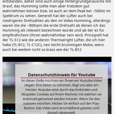
entstanden, daher sind auch einige Hintergrundgeräusche mit
drauf, das Humming sollte man aber trotzdem gut
wahrnehmen können bzw. ist auch an dem Peak bei ~500Hz im
Spektrum zu sehen. Generell hat der Lüfter auch bei
niedrigeren Drehzahlen als den im Video Humming, allerdings
waren die die ~900rpm die erste Drehzahl ab denen ich das
Humming als relevant bezeichnen würde und ab der es für
empfindlichere Ohren wahrnehmbar sein wird. Prinzipiell hat
der TL-S12 wie die anderen Thermalright Lüfter, die ich hier
habe (TL-B12, TL-C12C), nen leicht brummigen Motor, wenn
auch bei weitem nicht so krass wie der TL-B12
Datenschutzhinweis für Youtube
An dieser Stelle möchten wir Ihnen ein Youtube-Video
zeigen. Ihre Daten zu schützen, liegt uns aber am
Herzen: Youtube setzt durch das Einbinden und
Abspielen Cookies auf ihrem Rechner, mit welchen sie
eventuell getracked werden können. Wenn Sie dies
zulassen möchten, klicken Sie einfach auf den Play-
Button. Das Video wird anschließend geladen und
danach abgespielt.