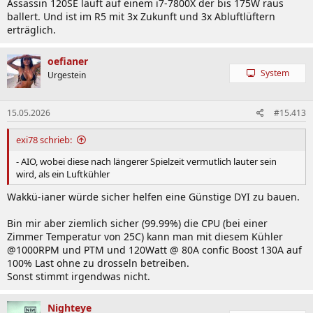
Assassin 120SE läuft auf einem i7-7800X der bis 175W raus
ballert. Und ist im R5 mit 3x Zukunft und 3x Abluftlüftern
erträglich.
oefianer
System
Urgestein
15.05.2026
#15.413
exi78 schrieb:
- AIO, wobei diese nach längerer Spielzeit vermutlich lauter sein
wird, als ein Luftkühler
Wakkü-ianer würde sicher helfen eine Günstige DYI zu bauen.
Bin mir aber ziemlich sicher (99.99%) die CPU (bei einer
Zimmer Temperatur von 25C) kann man mit diesem Kühler
@1000RPM und PTM und 120Watt @ 80A confic Boost 130A auf
100% Last ohne zu drosseln betreiben.
Sonst stimmt irgendwas nicht.
Nighteye