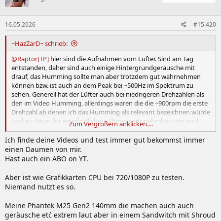
i
o
n
16.05.2026
#15.420
e
n
:
~HazZarD~ schrieb:
@Raptor[TP]
hier sind die Aufnahmen vom Lüfter. Sind am Tag
entstanden, daher sind auch einige Hintergrundgeräusche mit
drauf, das Humming sollte man aber trotzdem gut wahrnehmen
können bzw. ist auch an dem Peak bei ~500Hz im Spektrum zu
sehen. Generell hat der Lüfter auch bei niedrigeren Drehzahlen als
den im Video Humming, allerdings waren die die ~900rpm die erste
Drehzahl ab denen ich das Humming als relevant bezeichnen würde
und ab der es für empfindlichere Ohren wahrnehmbar sein wird.
Zum Vergrößern anklicken....
Prinzipiell hat der TL-S12 wie die anderen Thermalright Lüfter, die ich
hier habe (TL-B12, TL-C12C), nen leicht brummigen Motor, wenn
Ich finde deine Videos und test immer gut bekommst immer
auch bei weitem nicht so krass wie der TL-B12
einen Daumen von mir.
Hast auch ein ABO on YT.
Aber ist wie Grafikkarten CPU bei 720/1080P zu testen.
Niemand nutzt es so.
Meine Phantek M25 Gen2 140mm die machen auch auch
geräusche etć extrem laut aber in einem Sandwitch mit Shroud