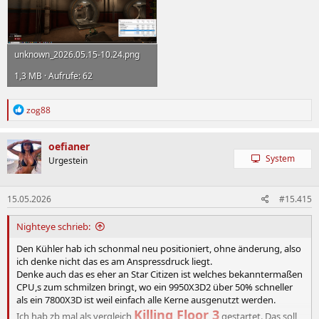
unknown_2026.05.15-10.24.png
1,3 MB · Aufrufe: 62
R
zog88
e
a
k
oefianer
t
System
Urgestein
i
o
n
15.05.2026
#15.415
e
n
:
Nighteye schrieb:
Den Kühler hab ich schonmal neu positioniert, ohne änderung, also
ich denke nicht das es am Anspressdruck liegt.
Denke auch das es eher an Star Citizen ist welches bekanntermaßen
CPU,s zum schmilzen bringt, wo ein 9950X3D2 über 50% schneller
als ein 7800X3D ist weil einfach alle Kerne ausgenutzt werden.
Killing Floor 3
Ich hab zb mal als vergleich
gestartet. Das soll