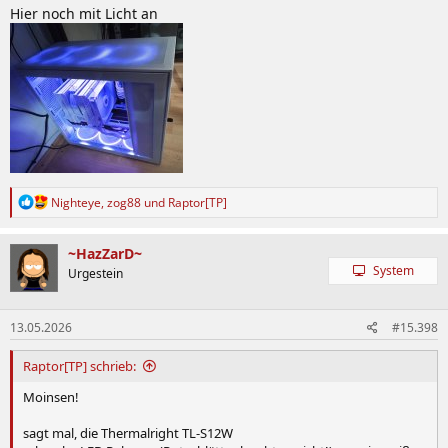
Hier noch mit Licht an
R
Nighteye
,
zog88
und
Raptor[TP]
e
a
k
~HazZarD~
t
System
Urgestein
i
o
n
13.05.2026
#15.398
e
n
:
Raptor[TP] schrieb:
Moinsen!
sagt mal, die Thermalright TL-S12W