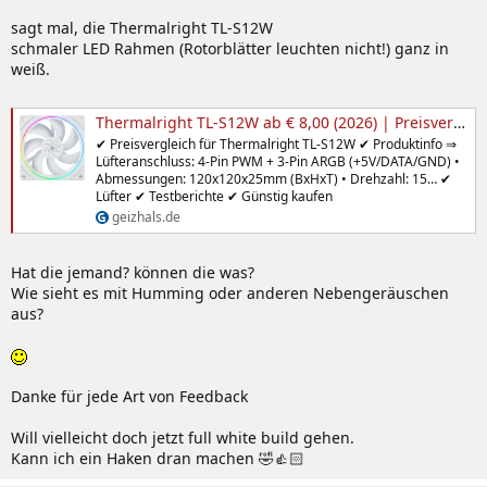
sagt mal, die Thermalright TL-S12W
schmaler LED Rahmen (Rotorblätter leuchten nicht!) ganz in
weiß.
Thermalright TL-S12W ab € 8,00 (2026) | Preisvergleich Geizhals Deutschland
✔ Preisvergleich für Thermalright TL-S12W ✔ Produktinfo ⇒
Lüfteranschluss: 4-Pin PWM + 3-Pin ARGB (+5V/DATA/GND) •
Abmessungen: 120x120x25mm (BxHxT) • Drehzahl: 15… ✔
Lüfter ✔ Testberichte ✔ Günstig kaufen
geizhals.de
Hat die jemand? können die was?
Wie sieht es mit Humming oder anderen Nebengeräuschen
aus?
Danke für jede Art von Feedback
Will vielleicht doch jetzt full white build gehen.
Kann ich ein Haken dran machen 🤣👍🏻