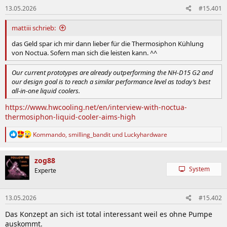
n
13.05.2026
#15.401
e
n
:
mattiii schrieb:
das Geld spar ich mir dann lieber für die Thermosiphon Kühlung
von Noctua. Sofern man sich die leisten kann. ^^
Our current prototypes are already outperforming the NH-D15 G2 and
our design goal is to reach a similar performance level as today’s best
all-in-one liquid coolers.
https://www.hwcooling.net/en/interview-with-noctua-
thermosiphon-liquid-cooler-aims-high
R
Kommando
,
smilling_bandit
und
Luckyhardware
e
a
k
zog88
t
System
Experte
i
o
n
13.05.2026
#15.402
e
n
Das Konzept an sich ist total interessant weil es ohne Pumpe
:
auskommt.