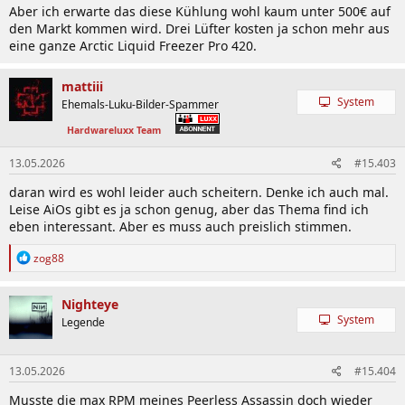
Aber ich erwarte das diese Kühlung wohl kaum unter 500€ auf
den Markt kommen wird. Drei Lüfter kosten ja schon mehr aus
eine ganze Arctic Liquid Freezer Pro 420.
mattiii
System
Ehemals-Luku-Bilder-Spammer
Hardwareluxx Team
13.05.2026
#15.403
daran wird es wohl leider auch scheitern. Denke ich auch mal.
Leise AiOs gibt es ja schon genug, aber das Thema find ich
eben interessant. Aber es muss auch preislich stimmen.
R
zog88
e
a
k
Nighteye
t
System
Legende
i
o
n
13.05.2026
#15.404
e
n
Musste die max RPM meines Peerless Assassin doch wieder
: