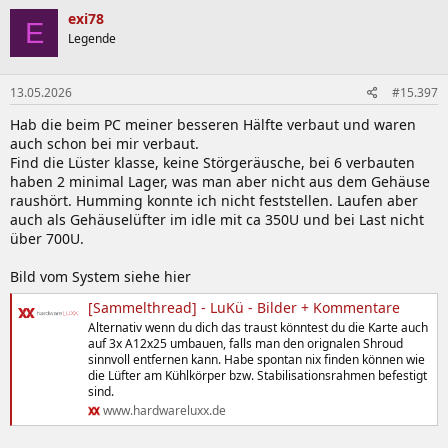
exi78
E
Legende
13.05.2026
#15.397
Hab die beim PC meiner besseren Hälfte verbaut und waren
auch schon bei mir verbaut.
Find die Lüster klasse, keine Störgeräusche, bei 6 verbauten
haben 2 minimal Lager, was man aber nicht aus dem Gehäuse
raushört. Humming konnte ich nicht feststellen. Laufen aber
auch als Gehäuselüfter im idle mit ca 350U und bei Last nicht
über 700U.
Bild vom System siehe hier
[Sammelthread] - LuKü - Bilder + Kommentare
Alternativ wenn du dich das traust könntest du die Karte auch
auf 3x A12x25 umbauen, falls man den orignalen Shroud
sinnvoll entfernen kann. Habe spontan nix finden können wie
die Lüfter am Kühlkörper bzw. Stabilisationsrahmen befestigt
sind.
www.hardwareluxx.de