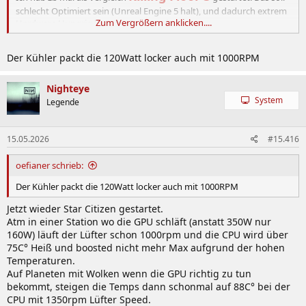
schlecht Optimiert sein (Unreal Engine 5 halt), und dadurch extrem
Zum Vergrößern anklicken....
Hardware Hungrig laut der Community.
Und da waren sowohl meine CPU Temps als auch meine CPU und
Case Fans total am schlafen obwohl die GPU (RX7900XT) gut
Der Kühler packt die 120Watt locker auch mit 1000RPM
ausgelastet war.
Nighteye
System
Legende
15.05.2026
#15.416
oefianer schrieb:
Der Kühler packt die 120Watt locker auch mit 1000RPM
Jetzt wieder Star Citizen gestartet.
Atm in einer Station wo die GPU schläft (anstatt 350W nur
160W) läuft der Lüfter schon 1000rpm und die CPU wird über
75C° Heiß und boosted nicht mehr Max aufgrund der hohen
Temperaturen.
Auf Planeten mit Wolken wenn die GPU richtig zu tun
bekommt, steigen die Temps dann schonmal auf 88C° bei der
CPU mit 1350rpm Lüfter Speed.