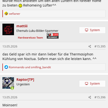
würde mich anbieten um den alten Lüftern ein forever home
zu bieten
Rehomeing Lüfter^^
R
oefianer
e
a
k
mattiii
t
System
Ehemals-Luku-Bilder-Spammer
i
o
Hardwareluxx Team
n
e
13.05.2026
#15.395
n
:
das Geld spar ich mir dann lieber für die Thermosiphon
Kühlung von Noctua. Sofern man sich die leisten kann. ^^
R
Kommando
und
smilling_bandit
e
a
k
Raptor[TP]
t
System
Urgestein
i
o
n
13.05.2026
#15.396
e
n
Moinsen!
: