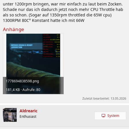
unter 1200rpm bringen, war mir einfach zu laut beim Zocken.
Schade nur das ich dadurch jetzt noch mehr CPU Throttle hab
als so schon. (Sogar auf 1350rpm throttled die 65W cpu)
1300RPM 80C° Konstant hatte ich mit 66W
Anhänge
1778694838598.png
181,4 KB · Aufrufe: 80
Zuletzt bearbeitet:
13.05.2026
Aldrearic
System
Enthusiast