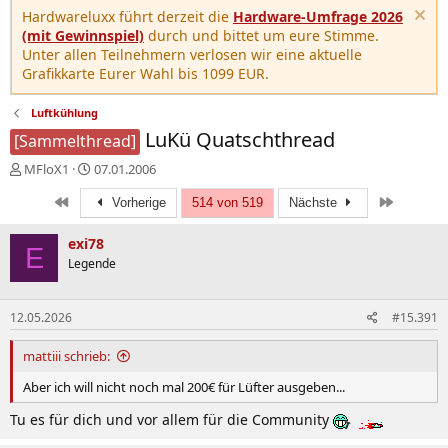
Hardwareluxx führt derzeit die
Hardware-Umfrage 2026
(mit Gewinnspiel)
durch und bittet um eure Stimme.
Unter allen Teilnehmern verlosen wir eine aktuelle
Grafikkarte Eurer Wahl bis 1099 EUR.
Luftkühlung
LuKü Quatschthread
[Sammelthread]
E
E
MFloX1
07.01.2006
r
r
Erste
Letzte
s
s
Vorherige
514 von 519
Nächste
t
t
e
e
exi78
E
l
l
Legende
l
l
e
t
r
a
12.05.2026
#15.391
m
mattiii schrieb:
Aber ich will nicht noch mal 200€ für Lüfter ausgeben...
Tu es für dich und vor allem für die Community