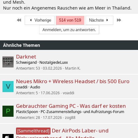
und Mesh.
Nur noch ein Angenemes Rauschen wie am Meer in Thailand.
Erste
Letzte
Vorherige
514 von 519
Nächste
Anmelden, um zu antworten.
Ähnliche Themen
Darknet
Schweigand
NostalgiedeLuxx
Antworten
53
03.02.2026
Martin K.
Neues Mikro + Wireless Headset / bis 500 Euro
V
voaddi
Audio
Antworten
5
17.06.2026
voaddi
Gebrauchter Gaming PC - Was darf er kosten
P
PlasticSpoon
PC-Zusammenstellungs- und Aufrüstungs-Forum
Antworten
28
17.07.2026
zog88
Der AirPods Laber- und
[Sammelthread]