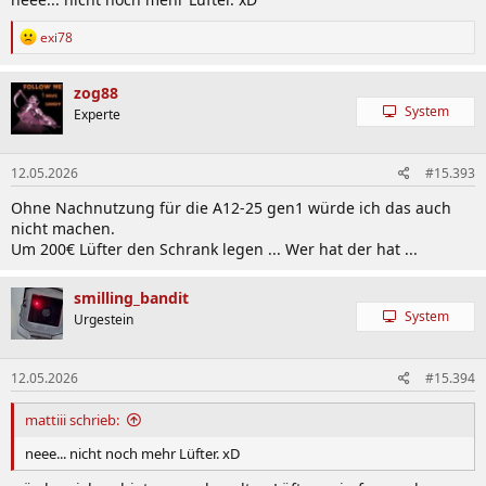
R
exi78
e
a
k
zog88
t
System
Experte
i
o
n
12.05.2026
#15.393
e
n
Ohne Nachnutzung für die A12-25 gen1 würde ich das auch
:
nicht machen.
Um 200€ Lüfter den Schrank legen ... Wer hat der hat ...
smilling_bandit
System
Urgestein
12.05.2026
#15.394
mattiii schrieb:
neee... nicht noch mehr Lüfter. xD