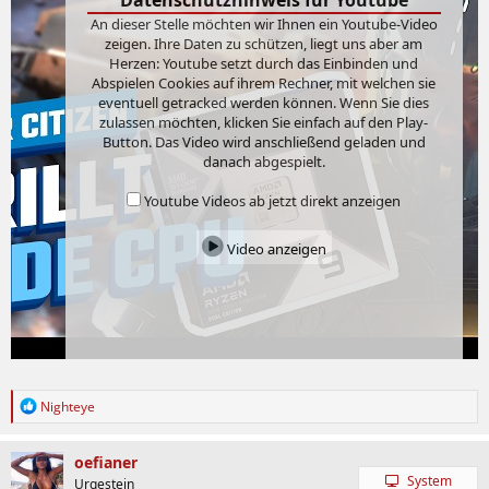
Datenschutzhinweis für Youtube
An dieser Stelle möchten wir Ihnen ein Youtube-Video
zeigen. Ihre Daten zu schützen, liegt uns aber am
Herzen: Youtube setzt durch das Einbinden und
Abspielen Cookies auf ihrem Rechner, mit welchen sie
eventuell getracked werden können. Wenn Sie dies
zulassen möchten, klicken Sie einfach auf den Play-
Button. Das Video wird anschließend geladen und
danach abgespielt.
Youtube Videos ab jetzt direkt anzeigen
Video anzeigen
R
Nighteye
e
a
k
oefianer
t
System
Urgestein