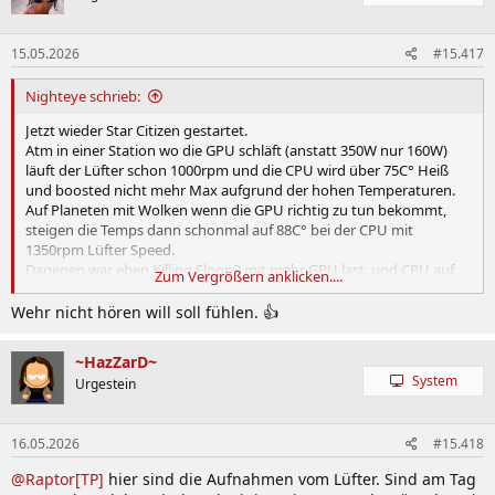
15.05.2026
#15.417
Nighteye schrieb:
Jetzt wieder Star Citizen gestartet.
Atm in einer Station wo die GPU schläft (anstatt 350W nur 160W)
läuft der Lüfter schon 1000rpm und die CPU wird über 75C° Heiß
und boosted nicht mehr Max aufgrund der hohen Temperaturen.
Auf Planeten mit Wolken wenn die GPU richtig zu tun bekommt,
steigen die Temps dann schonmal auf 88C° bei der CPU mit
1350rpm Lüfter Speed.
Dagegen war eben Killing Floor 3 mit mehr GPU last, und CPU auf
Zum Vergrößern anklicken....
60C° mit 550rpm ein witz.
Also bei anderen auch anspruchsvollen Videos Games mit Unreal
Wehr nicht hören will soll fühlen. 👍
Engine 5, reicht der Peerless Assassin mit Arctic P12 drauf sogar mit
500rpm locker aus.
~HazZarD~
Aber Star Citizen ist der Endboss aller Hardware. Da reichen denke
System
Urgestein
ich nichtmal 1500rpm.
16.05.2026
#15.418
@Raptor[TP]
hier sind die Aufnahmen vom Lüfter. Sind am Tag