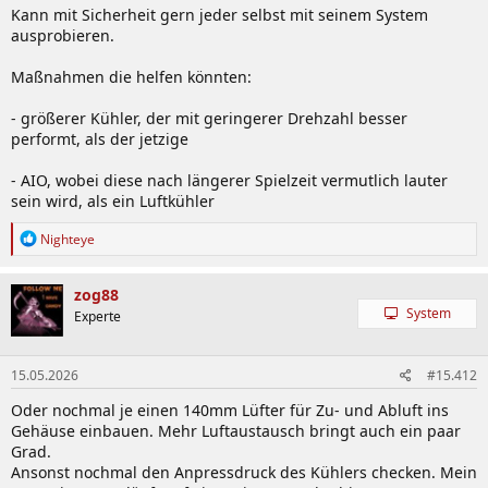
Kann mit Sicherheit gern jeder selbst mit seinem System
ausprobieren.
Maßnahmen die helfen könnten:
- größerer Kühler, der mit geringerer Drehzahl besser
performt, als der jetzige
- AIO, wobei diese nach längerer Spielzeit vermutlich lauter
sein wird, als ein Luftkühler
R
Nighteye
e
a
k
zog88
t
System
Experte
i
o
n
15.05.2026
#15.412
e
n
Oder nochmal je einen 140mm Lüfter für Zu- und Abluft ins
:
Gehäuse einbauen. Mehr Luftaustausch bringt auch ein paar
Grad.
Ansonst nochmal den Anpressdruck des Kühlers checken. Mein