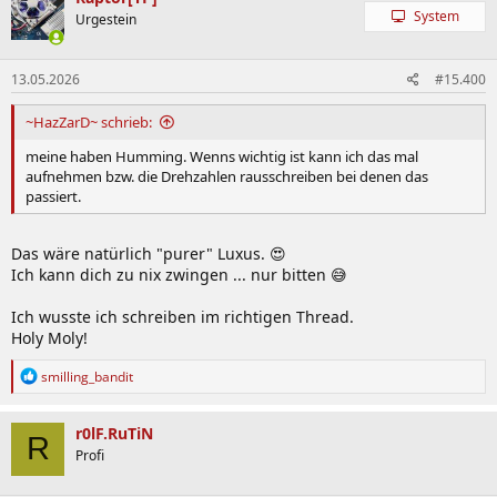
t
System
Urgestein
i
o
n
13.05.2026
#15.400
e
n
:
~HazZarD~ schrieb:
meine haben Humming. Wenns wichtig ist kann ich das mal
aufnehmen bzw. die Drehzahlen rausschreiben bei denen das
passiert.
Das wäre natürlich "purer" Luxus. 😍
Ich kann dich zu nix zwingen ... nur bitten 😅
Ich wusste ich schreiben im richtigen Thread.
Holy Moly!
R
smilling_bandit
e
a
k
r0lF.RuTiN
R
t
Profi
i
o