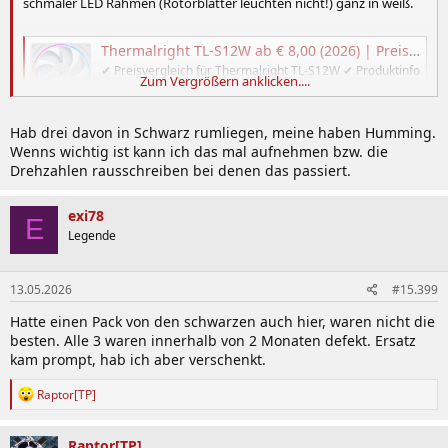
schmaler LED Rahmen (Rotorblätter leuchten nicht!) ganz in weiß.
Thermalright TL-S12W ab € 8,00 (2026) | Preisvergleich Geizhals Deutschland
✔ Preisvergleich für Thermalright TL-S12W ✔ Produktinfo
Zum Vergrößern anklicken....
⇒ Lüfteranschluss: 4-Pin PWM + 3-Pin ARGB
(+5V/DATA/GND) • Abmessungen: 120x120x25mm
(BxHxT) • Drehzahl: 15… ✔ Lüfter ✔ Testberichte ✔
Hab drei davon in Schwarz rumliegen, meine haben Humming.
Günstig kaufen
Wenns wichtig ist kann ich das mal aufnehmen bzw. die
geizhals.de
Drehzahlen rausschreiben bei denen das passiert.
Hat die jemand? können die was?
exi78
Wie sieht es mit Humming oder anderen Nebengeräuschen aus?
E
Legende
13.05.2026
#15.399
Danke für jede Art von Feedback
Hatte einen Pack von den schwarzen auch hier, waren nicht die
Will vielleicht doch jetzt full white build gehen.
besten. Alle 3 waren innerhalb von 2 Monaten defekt. Ersatz
Kann ich ein Haken dran machen 🤣👍🏻
kam prompt, hab ich aber verschenkt.
R
Raptor[TP]
e
a
k
Raptor[TP]