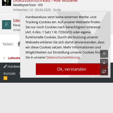
Diskussionsthread - Alle Modelle
NewKeyserSoze
iOS
Antworten
14
04.04.2026
Scoty
Hardwareluxx setzt keine externen Werbe- und
Ideen und Vorschläge Diät
Tracking-Cookies ein. Auf unserer Webseite finden
F
FocusSTFan
Fussball, Sport, Autos
Sie nur noch Cookies nach berechtigtem Interesse
Antworten
9
02.06.2026
r0lF.RuTiN
(Art. 6 Abs. 1 Satz 1 lit. f DSGVO) oder eigene
funktionelle Cookies. Durch die Nutzung unserer
Webseite erklären Sie sich damit einverstanden, dass
Facebook
X (Twitter)
Reddit
WhatsApp
E-Mail
Link
Teilen:
wir diese Cookies setzen. Mehr Informationen und
Möglichkeiten zur Einstellung unserer Cookies finden
Obe
Sie in unserer
Datenschutzerklärung
.
Luftkühlung
Unte
Hardwareluxx 4.0
Deutsch
Ok, verstanden
refre
Kontakt
Nutzungsbedingungen
Datenschutz
Hilfe
Startseite
R
S
S