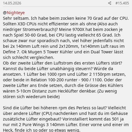
14.05.2026
#15.405
@
Nighteye
Sehr seltsam. Ich habe beim zocken keine 70 Grad auf der CPU.
Sollten X3D CPUs nicht effizienter sein als ohne (Also auch
niedriger Stromverbrauch)? Meine 9700X hat beim zocken je
nach Spiel 50-60 Grad, bei CPU lastig vielleicht 65 Grad. Ich
schaue zwar nur sporadisch nach, viel höher jedenfalls nicht
bei 2x 140mm Luft rein und 2x120mm, 1x140mm Luft raus im
Define 7. Ok Mugen 5 Tower Kühler und ein Dual Tower lässt
sich schlecht vergleichen.
Ob der zweite Lüfter den Luftstrom des ersten Lüfters stört?
Kannst du beide Lüfter unabhängig steuern? Würde da
ansetzen. 1 Lüfter bei 1000 rpm und Lüfter 2 1150rpm setzen,
oder beide in Relation 100-200 runter - 900 / 1100. Oder der
zweite Lüfter ans Ende setzen, durch die Grösse des Kühlers
wären 5-10cm Distanz zum Hecklüfter denkbar. (Zu wenig
stören sich wiederum beide)
Sind die Lüfter bei höheren rpm des Perless so laut? Vielleicht
über andere Lüfter (CPU) nachdenken und hast du im Gehäuse
zusätzliche Lüfter eingebaut? Vorinstalliert kommt das 501 ja
nur mit 2 Pure Wings 3 140mm Lüfter. Einer vorne und einer im
Heck, finde ich so oder so etwas wenig.