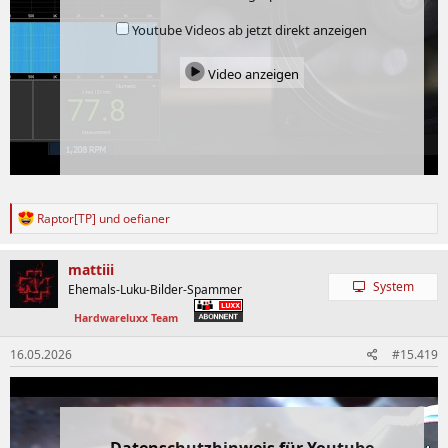
Youtube Videos ab jetzt direkt anzeigen
Video anzeigen
R
Raptor[TP]
und
oefianer
e
a
k
mattiii
t
System
Ehemals-Luku-Bilder-Spammer
i
o
Hardwareluxx Team
n
e
16.05.2026
#15.419
n
: