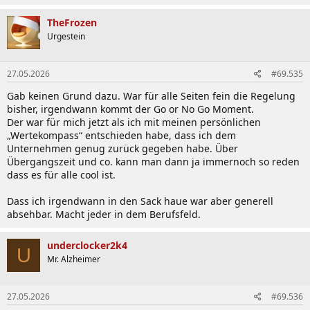
a
k
TheFrozen
t
Urgestein
i
o
n
27.05.2026
#69.535
e
n
Gab keinen Grund dazu. War für alle Seiten fein die Regelung
:
bisher, irgendwann kommt der Go or No Go Moment.
Der war für mich jetzt als ich mit meinen persönlichen
„Wertekompass“ entschieden habe, dass ich dem
Unternehmen genug zurück gegeben habe. Über
Übergangszeit und co. kann man dann ja immernoch so reden
dass es für alle cool ist.
Dass ich irgendwann in den Sack haue war aber generell
absehbar. Macht jeder in dem Berufsfeld.
underclocker2k4
U
Mr. Alzheimer
27.05.2026
#69.536