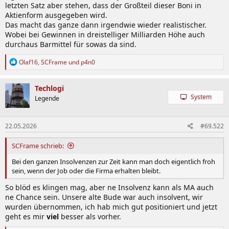
letzten Satz aber stehen, dass der Großteil dieser Boni in
Aktienform ausgegeben wird.
Das macht das ganze dann irgendwie wieder realistischer.
Wobei bei Gewinnen in dreistelliger Milliarden Höhe auch
durchaus Barmittel für sowas da sind.
R
Olaf16
,
SCFrame
und
p4n0
e
a
k
Techlogi
t
System
Legende
i
o
n
22.05.2026
#69.522
e
n
:
SCFrame schrieb:
Bei den ganzen Insolvenzen zur Zeit kann man doch eigentlich froh
sein, wenn der Job oder die Firma erhalten bleibt.
So blöd es klingen mag, aber ne Insolvenz kann als MA auch
ne Chance sein. Unsere alte Bude war auch insolvent, wir
wurden übernommen, ich hab mich gut positioniert und jetzt
geht es mir
viel
besser als vorher.