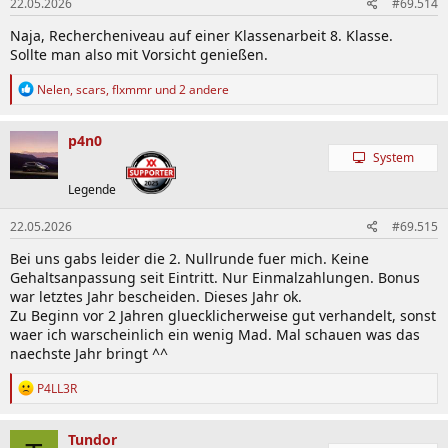
22.05.2026
#69.514
e
n
Naja, Rechercheniveau auf einer Klassenarbeit 8. Klasse.
:
Sollte man also mit Vorsicht genießen.
R
Nelen
,
scars
,
flxmmr
und 2 andere
e
a
k
p4n0
t
System
i
o
Legende
n
e
22.05.2026
#69.515
n
:
Bei uns gabs leider die 2. Nullrunde fuer mich. Keine
Gehaltsanpassung seit Eintritt. Nur Einmalzahlungen. Bonus
war letztes Jahr bescheiden. Dieses Jahr ok.
Zu Beginn vor 2 Jahren gluecklicherweise gut verhandelt, sonst
waer ich warscheinlich ein wenig Mad. Mal schauen was das
naechste Jahr bringt ^^
R
P4LL3R
e
a
k
Tundor