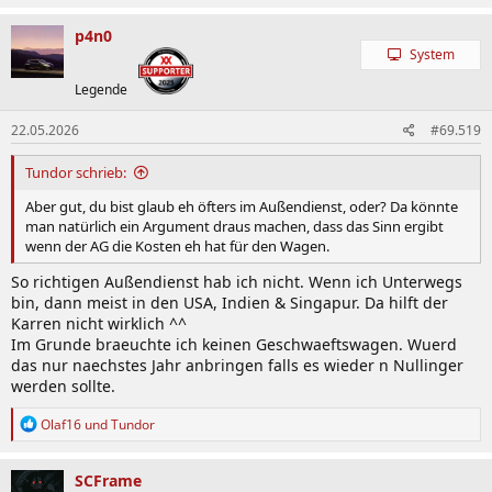
a
k
p4n0
t
System
i
o
Legende
n
e
22.05.2026
#69.519
n
:
Tundor schrieb:
Aber gut, du bist glaub eh öfters im Außendienst, oder? Da könnte
man natürlich ein Argument draus machen, dass das Sinn ergibt
wenn der AG die Kosten eh hat für den Wagen.
So richtigen Außendienst hab ich nicht. Wenn ich Unterwegs
bin, dann meist in den USA, Indien & Singapur. Da hilft der
Karren nicht wirklich ^^
Im Grunde braeuchte ich keinen Geschwaeftswagen. Wuerd
das nur naechstes Jahr anbringen falls es wieder n Nullinger
werden sollte.
R
Olaf16
und
Tundor
e
a
k
SCFrame