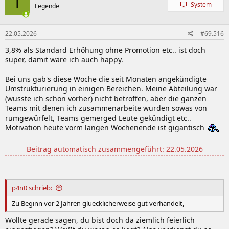
T
t
System
Legende
i
o
n
22.05.2026
#69.516
e
n
3,8% als Standard Erhöhung ohne Promotion etc.. ist doch
:
super, damit wäre ich auch happy.
Bei uns gab's diese Woche die seit Monaten angekündigte
Umstrukturierung in einigen Bereichen. Meine Abteilung war
(wusste ich schon vorher) nicht betroffen, aber die ganzen
Teams mit denen ich zusammenarbeite wurden sowas von
rumgewürfelt, Teams gemerged Leute gekündigt etc..
Motivation heute vorm langen Wochenende ist gigantisch
Beitrag automatisch zusammengeführt:
22.05.2026
p4n0 schrieb:
Zu Beginn vor 2 Jahren gluecklicherweise gut verhandelt,
Wollte gerade sagen, du bist doch da ziemlich feierlich