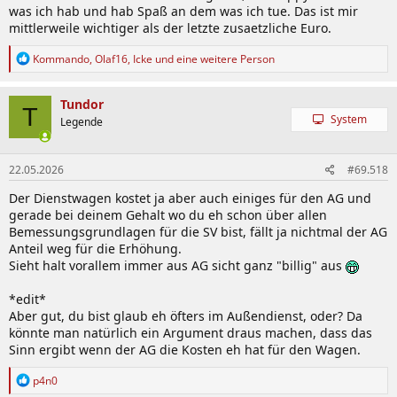
was ich hab und hab Spaß an dem was ich tue. Das ist mir
mittlerweile wichtiger als der letzte zusaetzliche Euro.
R
Kommando
,
Olaf16
,
Icke
und eine weitere Person
e
a
k
Tundor
T
t
System
Legende
i
o
n
22.05.2026
#69.518
e
n
Der Dienstwagen kostet ja aber auch einiges für den AG und
:
gerade bei deinem Gehalt wo du eh schon über allen
Bemessungsgrundlagen für die SV bist, fällt ja nichtmal der AG
Anteil weg für die Erhöhung.
Sieht halt vorallem immer aus AG sicht ganz "billig" aus
*edit*
Aber gut, du bist glaub eh öfters im Außendienst, oder? Da
könnte man natürlich ein Argument draus machen, dass das
Sinn ergibt wenn der AG die Kosten eh hat für den Wagen.
R
p4n0
e