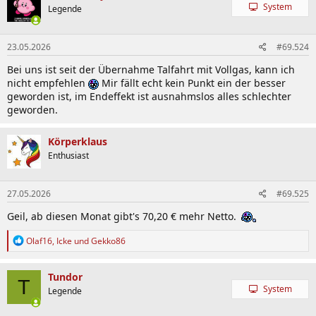
System
Legende
23.05.2026
#69.524
Bei uns ist seit der Übernahme Talfahrt mit Vollgas, kann ich
nicht empfehlen
Mir fällt echt kein Punkt ein der besser
geworden ist, im Endeffekt ist ausnahmslos alles schlechter
geworden.
Körperklaus
Enthusiast
27.05.2026
#69.525
Geil, ab diesen Monat gibt's 70,20 € mehr Netto.
R
Olaf16
,
Icke
und
Gekko86
e
a
k
Tundor
T
t
System
Legende
i
o