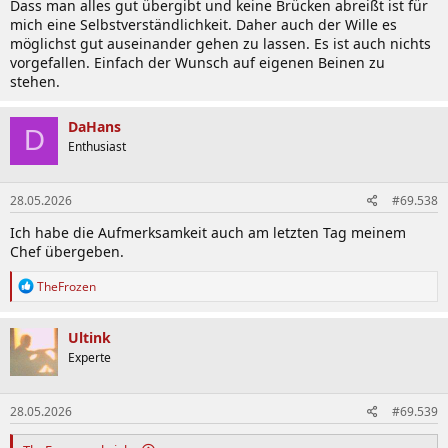
Dass man alles gut übergibt und keine Brücken abreißt ist für
mich eine Selbstverständlichkeit. Daher auch der Wille es
möglichst gut auseinander gehen zu lassen. Es ist auch nichts
vorgefallen. Einfach der Wunsch auf eigenen Beinen zu
stehen.
DaHans
D
Enthusiast
28.05.2026
#69.538
Ich habe die Aufmerksamkeit auch am letzten Tag meinem
Chef übergeben.
R
TheFrozen
e
a
k
Ultink
t
Experte
i
o
n
28.05.2026
#69.539
e
n
: