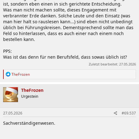
ist, sondern eben einen in sich gerichtete Entscheidung.
Was man nicht machen sollte, dieses Engagement mit
verbrannter Erde danken. Solche Leute und den Einsatz (was
man hier halt so rauslesen kann...) sind eben nicht unbedingt
üblich bei Führungskreisen. Dementsprechend sollte man das
Feld so hinterlassen, dass es auch einer nach einem noch
bestellen kann.
PPS:
Was ist das denn für nen Berufsfeld, dass sowas üblich ist?
Zuletzt bearbeitet:
27.05.2026
R
TheFrozen
e
a
k
TheFrozen
t
Urgestein
i
o
n
27.05.2026
#69.537
e
n
Sachverständigenwesen.
: