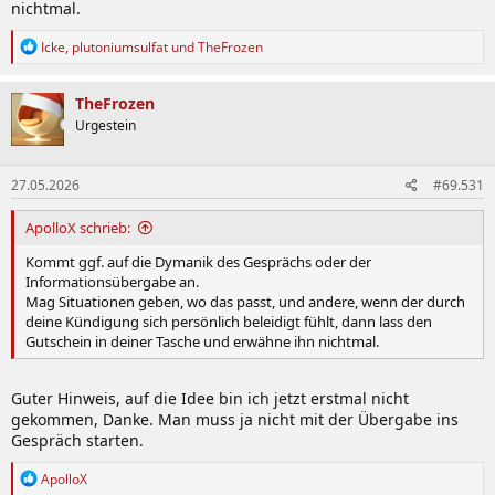
nichtmal.
R
Icke
,
plutoniumsulfat
und
TheFrozen
e
a
k
TheFrozen
t
Urgestein
i
o
n
27.05.2026
#69.531
e
n
:
ApolloX schrieb:
Kommt ggf. auf die Dymanik des Gesprächs oder der
Informationsübergabe an.
Mag Situationen geben, wo das passt, und andere, wenn der durch
deine Kündigung sich persönlich beleidigt fühlt, dann lass den
Gutschein in deiner Tasche und erwähne ihn nichtmal.
Guter Hinweis, auf die Idee bin ich jetzt erstmal nicht
gekommen, Danke. Man muss ja nicht mit der Übergabe ins
Gespräch starten.
R
ApolloX
e