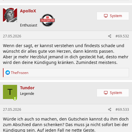
a
k
ApolloX
t
System
i
o
Enthusiast
n
e
27.05.2026
#69.532
n
:
Wenn der sagt, er kannst verstehen und findests schade und
wünscht dir alles gute von Herzen, dann könnts passen.
Aber je mehr Herzblut jemand in dich gesteckt hat, desto mehr
wird den deine Kündigung kränken. Zumindest meistens.
R
TheFrozen
e
a
k
Tundor
T
t
System
Legende
i
o
n
27.05.2026
#69.533
e
n
Würde ich auch so machen, den Gutschein kannst du ihm doch
:
zum Abschied dann schenken? Das muss ja nicht sofort bei der
Kündigung sein. Auf jeden Fall ne nette Geste.