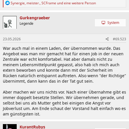
R
Synergie
,
meister.
,
SCFrame
und eine weitere Person
e
a
k
Gurkengraeber
t
System
Legende
i
o
n
23.05.2026
#69.523
e
n
War auch mal in einem Laden, der übernommen wurde. Das
:
Angebot was man mir gemacht hat für einen Job in der neuen
Zentrale war echt komfortabel. Hat aber damals nicht zu
meinem Lebensmittelpunkt gepasst, also hab ich mich auch
extern beworben und konnte dann mit der Sicherheit im
Rücken natürlich entspannt auftreten. Also wenn "der Richtige"
übernimmt, dann kann das in der Tat gut sein.
Aber machen wir uns nichts vor. Nach einer Übernahme gibt es
immer doppelt besetzte Stellen. Wir übernehmen gerade, und
selbst bei uns als Mutter geht bei einigen die Angst vor
Jobverlust um. Am Ende schaut der Vorstand halt einfach wo es
am günstigsten ist.
KurantRubys