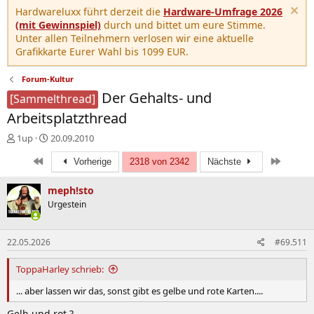
Hardwareluxx führt derzeit die
Hardware-Umfrage 2026
(mit Gewinnspiel)
durch und bittet um eure Stimme.
Unter allen Teilnehmern verlosen wir eine aktuelle
Grafikkarte Eurer Wahl bis 1099 EUR.
Forum-Kultur
Der Gehalts- und
[Sammelthread]
Arbeitsplatzthread
E
E
1up
20.09.2010
r
r
Erste
Letzte
s
s
Vorherige
2318 von 2342
Nächste
t
t
e
e
meph!sto
l
l
Urgestein
l
l
e
t
r
a
22.05.2026
#69.511
m
ToppaHarley schrieb:
... aber lassen wir das, sonst gibt es gelbe und rote Karten....
Gelb und rot ?