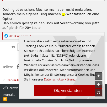
Doch, gibt es schon. Möchte mich aber nicht einkaufen,
sondern mein eigenes Ding machen
War tatsächlich eine
Option.
Hab ehrlich gesagt keinen Bock auf Verantwortung von jetzt
auf gleich für 20+ Leute.
R
Ultink
und
scrollt
e
Hardwareluxx setzt keine externen Werbe- und
a
Tracking-Cookies ein. Auf unserer Webseite finden
k
Erste
Letzte
Vorherige
2318 von 2342
Nächste
Sie nur noch Cookies nach berechtigtem Interesse
t
Anmelden, um zu antworten.
i
(Art. 6 Abs. 1 Satz 1 lit. f DSGVO) oder eigene
o
funktionelle Cookies. Durch die Nutzung unserer
n
Webseite erklären Sie sich damit einverstanden, dass
Facebook
X (Twitter)
Reddit
WhatsApp
E-Mail
Link
e
Teilen:
wir diese Cookies setzen. Mehr Informationen und
n
:
Möglichkeiten zur Einstellung unserer Cookies finden
Obe
Sie in unserer
Datenschutzerklärung
.
Forum-Kultur
Unte
Hardwareluxx 4.0
Deutsch
Ok, verstanden
refre
Kontakt
Nutzungsbedingungen
Datenschutz
Hilfe
Startseite
R
S
S