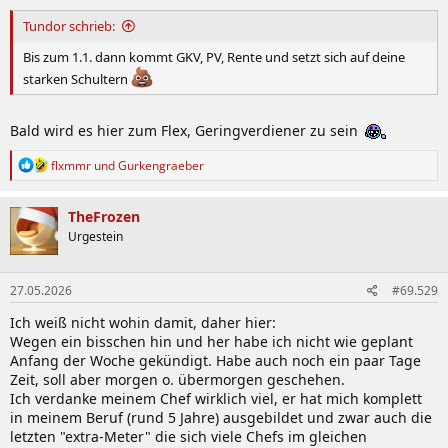
n
:
Tundor schrieb:
Bis zum 1.1. dann kommt GKV, PV, Rente und setzt sich auf deine
starken Schultern
Bald wird es hier zum Flex, Geringverdiener zu sein
R
flxmmr
und
Gurkengraeber
e
a
k
TheFrozen
t
Urgestein
i
o
n
27.05.2026
#69.529
e
n
Ich weiß nicht wohin damit, daher hier:
:
Wegen ein bisschen hin und her habe ich nicht wie geplant
Anfang der Woche gekündigt. Habe auch noch ein paar Tage
Zeit, soll aber morgen o. übermorgen geschehen.
Ich verdanke meinem Chef wirklich viel, er hat mich komplett
in meinem Beruf (rund 5 Jahre) ausgebildet und zwar auch die
letzten "extra-Meter" die sich viele Chefs im gleichen