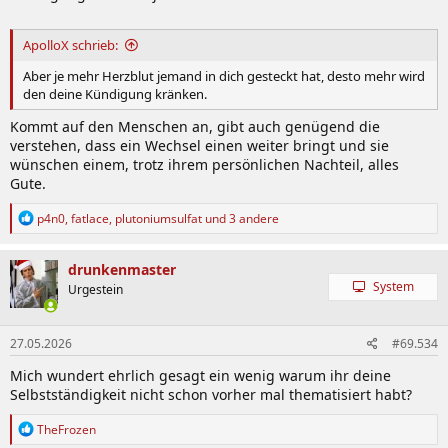
ApolloX schrieb:
Aber je mehr Herzblut jemand in dich gesteckt hat, desto mehr wird
den deine Kündigung kränken.
Kommt auf den Menschen an, gibt auch genügend die
verstehen, dass ein Wechsel einen weiter bringt und sie
wünschen einem, trotz ihrem persönlichen Nachteil, alles
Gute.
R
p4n0
,
fatlace
,
plutoniumsulfat
und 3 andere
e
a
k
drunkenmaster
t
System
Urgestein
i
o
n
27.05.2026
#69.534
e
n
Mich wundert ehrlich gesagt ein wenig warum ihr deine
:
Selbstständigkeit nicht schon vorher mal thematisiert habt?
R
TheFrozen
e