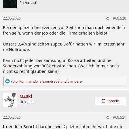
t
Enthusiast
i
o
n
22.05.2026
#69.520
e
n
Bei den ganzen Insolvenzen zur Zeit kann man doch eigentlich
:
froh sein, wenn der Job oder die Firma erhalten bleibt.
Unsere 3,4% sind schon super. Dafür hatten wir im letzten Jahr
ne Nullrunde.
Kann nicht jeder bei Samsung in Korea arbeiten und ne
Sonderzahlung von 300k einstreichen. (Was ich immer noch
nicht so recht glauben kann)
R
YoJo
,
Kommando
,
alexandre08
und 5 andere
e
a
k
MZuki
t
System
Urgestein
i
o
n
22.05.2026
#69.521
e
n
Irgendein Bericht darüber, weiß jetzt nicht mehr wo, hatte im
: