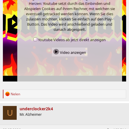
Herzen: Youtube setzt durch das Einbinden und
Abspielen Cookies auf ihrem Rechner, mit welchen sie
eventuell getracked werden können. Wenn Sie dies
zulassen möchten, klicken Sie einfach auf den Play-
Button. Das Video wird anschließend geladen und
danach abgespielt.
Youtube Videos ab jetzt direkt anzeigen
Video anzeigen
R
Nelen
e
a
k
underclocker2k4
U
t
Mr. Alzheimer
i
o
n