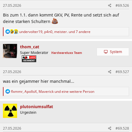
n
27.05.2026
#69.526
e
n
Bis zum 1.1. dann kommt GKV, PV, Rente und setzt sich auf
:
deine starken Schultern
R
undervolter19
,
p4n0
,
meister.
und 7 andere
e
a
k
thom_cat
t
System
Super Moderator
Hardwareluxx Team
i
o
n
e
27.05.2026
#69.527
n
:
was ein gejammer hier manchmal...
R
flxmmr
,
ApolloX
,
Maverick
und eine weitere Person
e
a
k
plutoniumsulfat
t
Urgestein
i
o
n
27.05.2026
#69.528
e