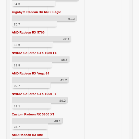
34.6
Gigabyte Radeon RX 6600 Eagle
51.3
35.7
AMD Radeon RX 5700
47.1
32.5
NVIDIA GeForce GTX 1080 FE
45.5
31.9
AMD Radeon RX Vega 64
45.2
30.7
NVIDIA GeForce GTX 1660 Ti
44.2
31.1
Custom Radeon RX 5600 XT
40.1
28.7
AMD Radeon RX 590