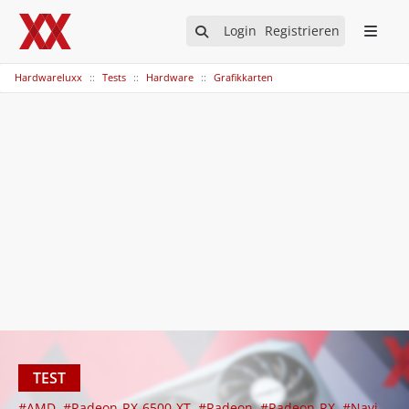
Login
Registrieren
Hardwareluxx
Tests
Hardware
Grafikkarten
TEST
#AMD
#Radeon-RX-6500-XT
#Radeon
#Radeon-RX
#Navi-