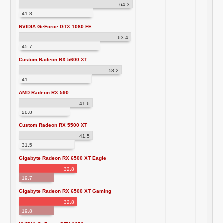
64.3
41.8
NVIDIA GeForce GTX 1080 FE
63.4
45.7
Custom Radeon RX 5600 XT
58.2
41
AMD Radeon RX 590
41.6
28.8
Custom Radeon RX 5500 XT
41.5
31.5
Gigabyte Radeon RX 6500 XT Eagle
32.8
19.7
Gigabyte Radeon RX 6500 XT Gaming
32.8
19.8