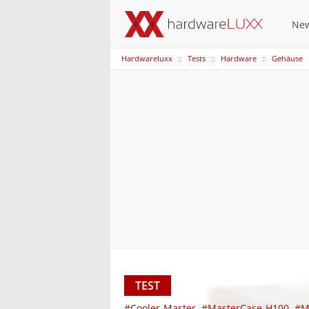
Ne
Hardwareluxx
Tests
Hardware
Gehäuse
TEST
#Cooler-Master
#MasterCase-H100
#M