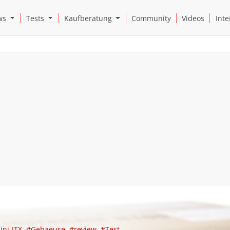
Open News Submenu
Open Tests Submenu
Open Kaufberatung Submenu
ws
Tests
Kaufberatung
Community
Videos
Inte
ini-ITX
#Gehaeuse
#review
#Test