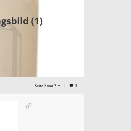
sbild (1)
3
Seite 2 von 7