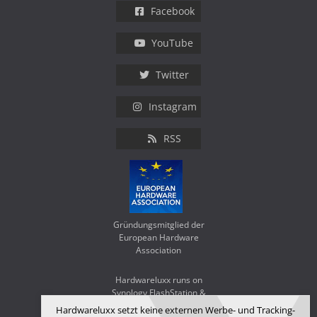
Facebook
YouTube
Twitter
Instagram
RSS
Gründungsmitglied der
European Hardware
Association
Hardwareluxx runs on
Synology FlashStation &
WD Red SA500
Hardwareluxx setzt keine externen Werbe- und Tracking-