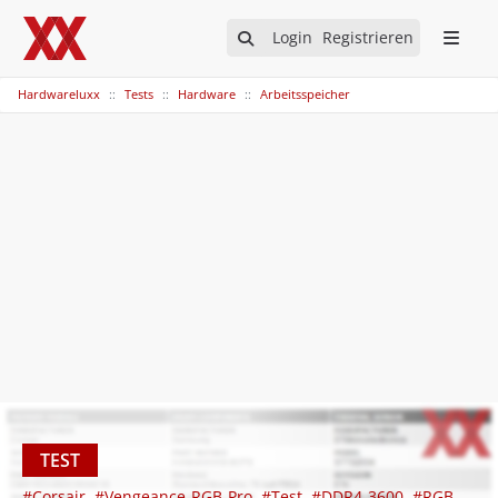
Login
Registrieren
Hardwareluxx
Tests
Hardware
Arbeitsspeicher
TEST
#Corsair
#Vengeance-RGB-Pro
#Test
#DDR4-3600
#RGB