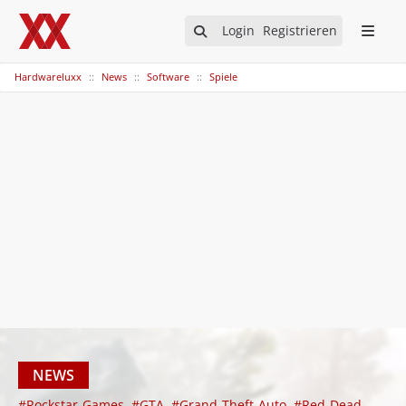
Login
Registrieren
Hardwareluxx
News
Software
Spiele
NEWS
#Rockstar-Games
#GTA
#Grand-Theft-Auto
#Red-Dead-