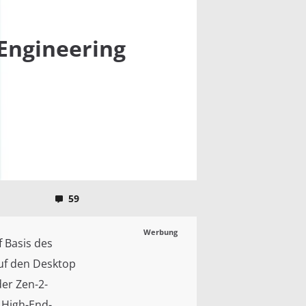
 Engineering
59
Werbung
 Basis des
uf den Desktop
der Zen-2-
s High-End-