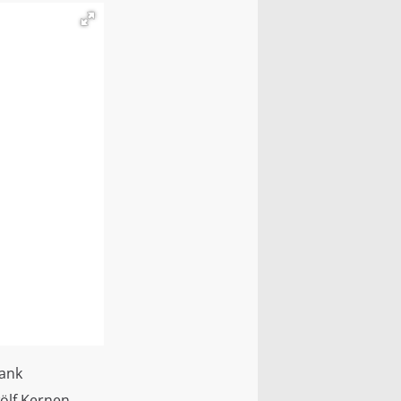
bank
wölf Kernen