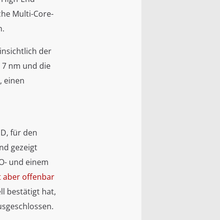
he Multi-Core-
n.
nsichtlich der
n 7 nm und die
, einen
D, für den
und gezeigt
/O- und einem
t aber offenbar
 bestätigt hat,
usgeschlossen.