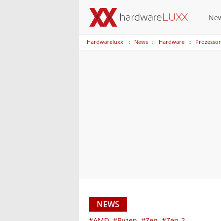
Ne
Hardwareluxx
News
Hardware
Prozesso
NEWS
#AMD
#Ryzen
#Zen
#Zen-2