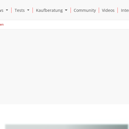
Open News Submenu
Open Tests Submenu
Open Kaufberatung Submenu
ws
Tests
Kaufberatung
Community
Videos
Inte
ren