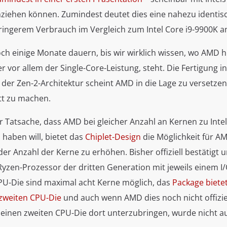
hziehen können. Zumindest deutet dies eine nahezu identisc
eringerem Verbrauch im Vergleich zum Intel Core i9-9900K a
ch einige Monate dauern, bis wir wirklich wissen, wo AMD hi
er vor allem der Single-Core-Leistung, steht. Die Fertigung i
der Zen-2-Architektur scheint AMD in die Lage zu versetzen
tt zu machen.
 Tatsache, dass AMD bei gleicher Anzahl an Kernen zu Intel
haben will, bietet das
Chiplet-Design
die Möglichkeit für AM
er Anzahl der Kerne zu erhöhen. Bisher offiziell bestätigt 
Ryzen-Prozessor der dritten Generation mit jeweils einem I
PU-Die sind maximal acht Kerne möglich, das
Package biete
 zweiten CPU-Die
und auch wenn AMD dies noch nicht offiziell
t einen zweiten CPU-Die dort unterzubringen, wurde nicht a