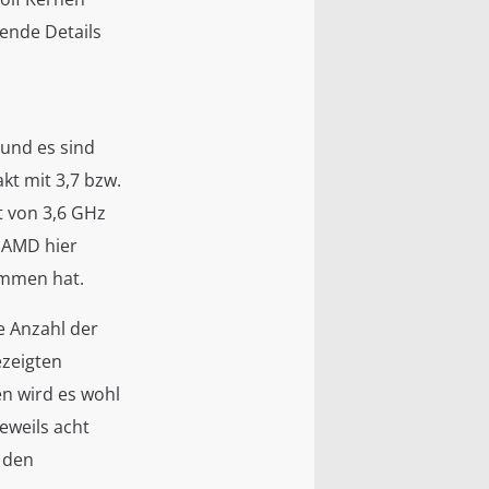
ende Details
 und es sind
kt mit 3,7 bzw.
t von 3,6 GHz
a AMD hier
ommen hat.
e Anzahl der
ezeigten
en wird es wohl
eweils acht
 den