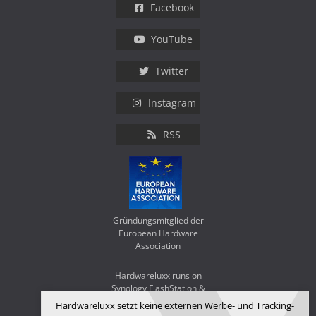
Facebook
YouTube
Twitter
Instagram
RSS
Gründungsmitglied der
European Hardware
Association
Hardwareluxx runs on
Synology FlashStation &
WD Red SA500
Hardwareluxx setzt keine externen Werbe- und Tracking-