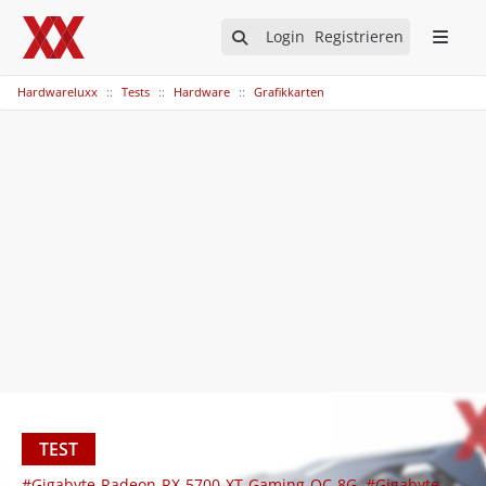
Login
Registrieren
Hardwareluxx
Tests
Hardware
Grafikkarten
TEST
#Gigabyte-Radeon-RX-5700-XT-Gaming-OC-8G
#Gigabyte