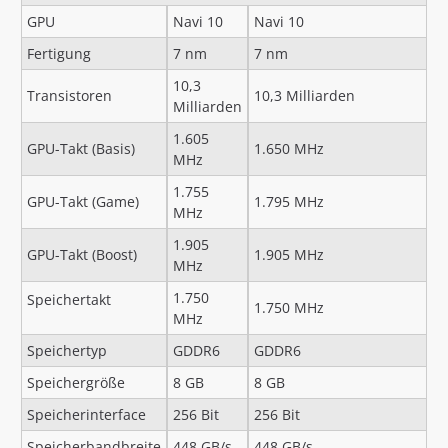
GPU
Navi 10
Navi 10
Fertigung
7 nm
7 nm
10,3
Transistoren
10,3 Milliarden
Milliarden
1.605
GPU-Takt (Basis)
1.650 MHz
MHz
1.755
GPU-Takt (Game)
1.795 MHz
MHz
1.905
GPU-Takt (Boost)
1.905 MHz
MHz
1.750
Speichertakt
1.750 MHz
MHz
Speichertyp
GDDR6
GDDR6
Speichergröße
8 GB
8 GB
Speicherinterface
256 Bit
256 Bit
Speicherbandbreite
448 GB/s
448 GB/s