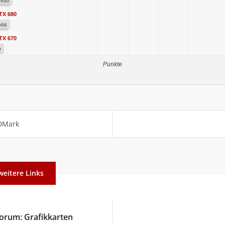
690
TX 680
666
TX 670
9
Punkte
3DMark
weitere Links
orum: Grafikkarten