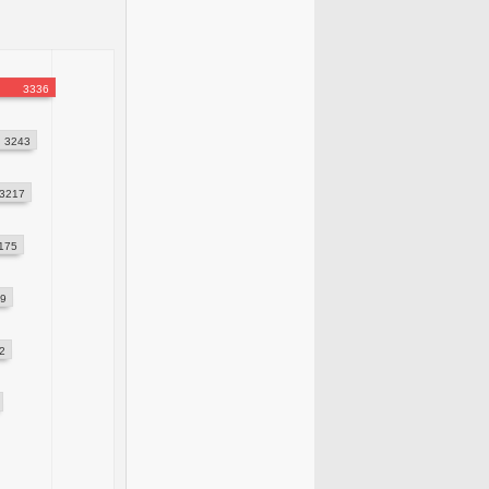
3336
3243
3217
175
19
2