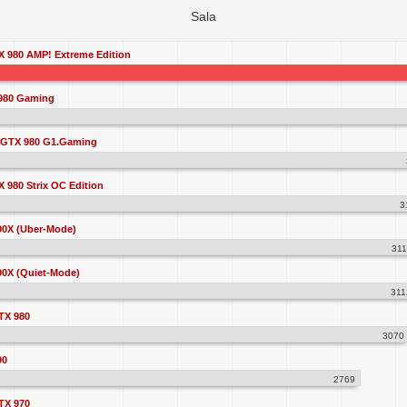
Sala
 980 AMP! Extreme Edition
980 Gaming
 GTX 980 G1.Gaming
980 Strix OC Edition
3
0X (Uber-Mode)
31
0X (Quiet-Mode)
311
TX 980
3070
90
2769
TX 970