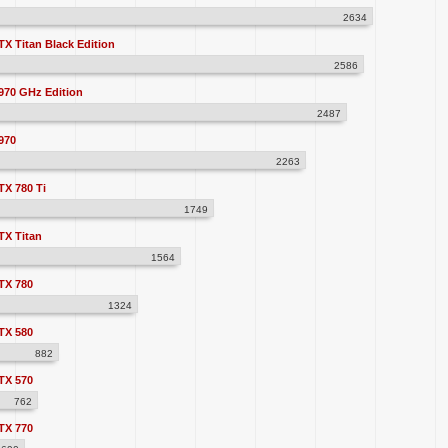
2634
X Titan Black Edition
2586
70 GHz Edition
2487
970
2263
X 780 Ti
1749
TX Titan
1564
TX 780
1324
TX 580
882
TX 570
762
TX 770