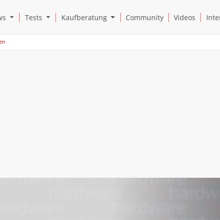
Open News Submenu
Open Tests Submenu
Open Kaufberatung Submenu
ws
Tests
Kaufberatung
Community
Videos
Inte
ten