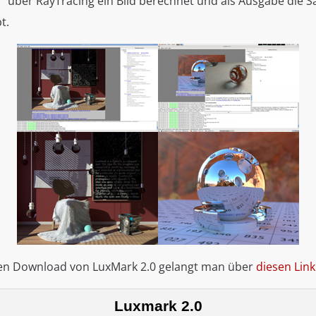
a" über RayTracing ein Bild berechnet und als Ausgabe die 
t.
en Download von LuxMark 2.0 gelangt man über
diesen Link
Luxmark 2.0