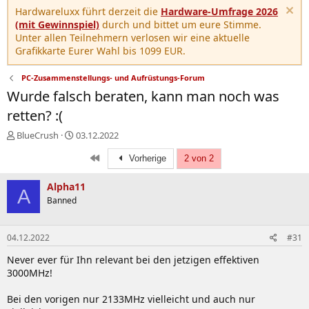
Hardwareluxx führt derzeit die
Hardware-Umfrage 2026
(mit Gewinnspiel)
durch und bittet um eure Stimme.
Unter allen Teilnehmern verlosen wir eine aktuelle
Grafikkarte Eurer Wahl bis 1099 EUR.
PC-Zusammenstellungs- und Aufrüstungs-Forum
Wurde falsch beraten, kann man noch was
retten? :(
E
E
BlueCrush
03.12.2022
r
r
Erste
s
s
Vorherige
2 von 2
t
t
e
e
Alpha11
A
l
l
Banned
l
l
e
t
r
a
04.12.2022
#31
m
Never ever für Ihn relevant bei den jetzigen effektiven
3000MHz!
Bei den vorigen nur 2133MHz vielleicht und auch nur