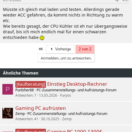
Müsste ich gleich mal laden und testen. Allerdings gerade
wieder ACC gefahren, da kommt nichts in Richtung zu warm
etc.
Wie bereits gesagt, der CPU Kühler ist eh nur übergangsweise
drauf, bis ich mich endlich mal für einen schwarzen
entschieden habe
Erste
Vorherige
2 von 2
Anmelden, um zu antworten.
Ähnliche Themen
Einstieg Desktop-Rechner
[Kaufberatung]
P
Punlsher88
PC-Zusammenstellungs- und Aufrüstungs-Forum
Antworten
7
13.05.2026
Furyos
Gaming PC aufrüsten
Zemp
PC-Zusammenstellungs- und Aufrüstungs-Forum
Antworten
41
30.10.2025
Zemp
Gaming PC 1000-1300€
[Kaufberatung]