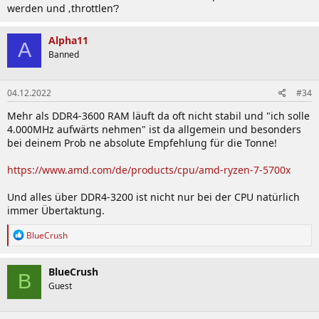
werden und ‚throttlen‘?
Alpha11
A
Banned
04.12.2022
#34
Mehr als DDR4-3600 RAM läuft da oft nicht stabil und "ich solle
4.000MHz aufwärts nehmen" ist da allgemein und besonders
bei deinem Prob ne absolute Empfehlung für die Tonne!
https://www.amd.com/de/products/cpu/amd-ryzen-7-5700x
Und alles über DDR4-3200 ist nicht nur bei der CPU natürlich
immer Übertaktung.
R
BlueCrush
e
a
k
BlueCrush
B
t
Guest
i
o
n