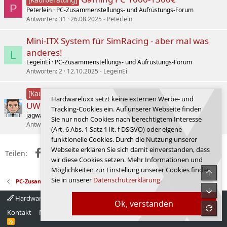
P
Peterlein
PC-Zusammenstellungs- und Aufrüstungs-Forum
Antworten
31
26.08.2025
Peterlein
Mini-ITX System für SimRacing - aber mal was
anderes!
L
LegeinEi
PC-Zusammenstellungs- und Aufrüstungs-Forum
Antworten
2
12.10.2025
LegeinEi
Xeon E3-1231 Nachfolger für
[Kaufberatung]
Hardwareluxx setzt keine externen Werbe- und
UWQHD bis ca. 1700€
Tracking-Cookies ein. Auf unserer Webseite finden
jagwar
PC-Zusammenstellungs- und Aufrüstungs-Forum
Sie nur noch Cookies nach berechtigtem Interesse
Antworten
8
14.10.2025
jagwar
(Art. 6 Abs. 1 Satz 1 lit. f DSGVO) oder eigene
funktionelle Cookies. Durch die Nutzung unserer
Webseite erklären Sie sich damit einverstanden, dass
Facebook
X (Twitter)
Reddit
WhatsApp
E-Mail
Link
Teilen:
wir diese Cookies setzen. Mehr Informationen und
Möglichkeiten zur Einstellung unserer Cookies finden
Obe
Sie in unserer
Datenschutzerklärung
.
PC-Zusammenstellungs- und Aufrüstungs-Forum
Unte
Hardwareluxx 4.0
Deutsch
Ok, verstanden
refre
Kontakt
Nutzungsbedingungen
Datenschutz
Hilfe
Startseite
R