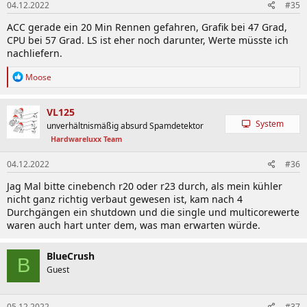
04.12.2022
#35
e
n
ACC gerade ein 20 Min Rennen gefahren, Grafik bei 47 Grad,
:
CPU bei 57 Grad. LS ist eher noch darunter, Werte müsste ich
nachliefern.
R
Moose
e
a
k
VL125
t
System
unverhältnismäßig absurd Spamdetektor
i
Hardwareluxx Team
o
n
e
04.12.2022
#36
n
Jag Mal bitte cinebench r20 oder r23 durch, als mein kühler
:
nicht ganz richtig verbaut gewesen ist, kam nach 4
Durchgängen ein shutdown und die single und multicorewerte
waren auch hart unter dem, was man erwarten würde.
BlueCrush
B
Guest
05.12.2022
#37