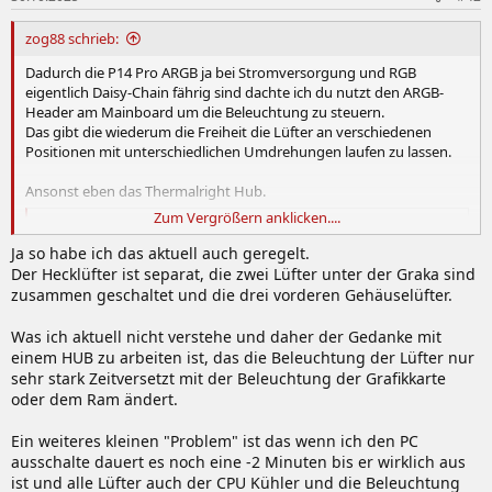
zog88 schrieb:
Dadurch die P14 Pro ARGB ja bei Stromversorgung und RGB
eigentlich Daisy-Chain fährig sind dachte ich du nutzt den ARGB-
Header am Mainboard um die Beleuchtung zu steuern.
Das gibt die wiederum die Freiheit die Lüfter an verschiedenen
Positionen mit unterschiedlichen Umdrehungen laufen zu lassen.
Ansonst eben das Thermalright Hub.
Zum Vergrößern anklicken....
Thermalright TL-FAN and ARGB HUB x8 ab € 23,08 (2026) | Preisvergleich Geizhals Deutschland
✔ Preisvergleich für Thermalright TL-FAN and ARGB HUB
Ja so habe ich das aktuell auch geregelt.
x8 ✔ Bewertungen ✔ Produktinfo ⇒ Typ: Lüftersteuerung,
Der Hecklüfter ist separat, die zwei Lüfter unter der Graka sind
Lichtsteuerung • Formfaktor: intern • Lüfter: 8 • Kanäle: 1
zusammen geschaltet und die drei vorderen Gehäuselüfter.
(Drehzahl), 1 (Beleucht… ✔ Steuerungen ✔ Testberichte
✔ Günstig kaufen
Was ich aktuell nicht verstehe und daher der Gedanke mit
geizhals.de
einem HUB zu arbeiten ist, das die Beleuchtung der Lüfter nur
sehr stark Zeitversetzt mit der Beleuchtung der Grafikkarte
oder dem Ram ändert.
Ein weiteres kleinen "Problem" ist das wenn ich den PC
ausschalte dauert es noch eine -2 Minuten bis er wirklich aus
ist und alle Lüfter auch der CPU Kühler und die Beleuchtung