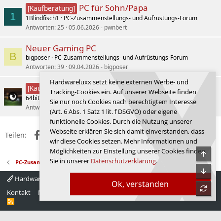
PC für Sohn/Papa
[Kaufberatung]
1
1Blindfisch1
PC-Zusammenstellungs- und Aufrüstungs-Forum
Antworten
25
05.06.2026
pwnbert
Neuer Gaming PC
B
bigposer
PC-Zusammenstellungs- und Aufrüstungs-Forum
Antworten
39
09.04.2026
bigposer
Hardwareluxx setzt keine externen Werbe- und
Neuer PC für 1500€
[Kaufberatung]
Tracking-Cookies ein. Auf unserer Webseite finden
64bit
PC-Zusammenstellungs- und Aufrüstungs-Forum
Sie nur noch Cookies nach berechtigtem Interesse
Antworten
6
20.07.2026
L_uk_e
(Art. 6 Abs. 1 Satz 1 lit. f DSGVO) oder eigene
funktionelle Cookies. Durch die Nutzung unserer
Webseite erklären Sie sich damit einverstanden, dass
Facebook
X (Twitter)
Reddit
WhatsApp
E-Mail
Link
Teilen:
wir diese Cookies setzen. Mehr Informationen und
Möglichkeiten zur Einstellung unserer Cookies finden
Obe
Sie in unserer
Datenschutzerklärung
.
PC-Zusammenstellungs- und Aufrüstungs-Forum
Unte
Hardwareluxx 4.0
Deutsch
Ok, verstanden
refre
Kontakt
Nutzungsbedingungen
Datenschutz
Hilfe
Startseite
R
S
S