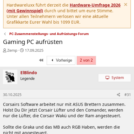
Hardwareluxx führt derzeit die
Hardware-Umfrage 2026
(mit Gewinnspiel)
durch und bittet um eure Stimme.
Unter allen Teilnehmern verlosen wir eine aktuelle
Grafikkarte Eurer Wahl bis 1099 EUR.
PC-Zusammenstellungs- und Aufrüstungs-Forum
Gaming PC aufrüsten
E
E
Zemp
17.09.2025
r
r
Erste
s
s
Vorherige
2 von 2
t
t
e
e
ElBlindo
l
l
System
Legende
l
l
e
t
r
a
30.10.2025
#31
m
Corsairs Software arbeitet nur mit ASUS Brettern zusammen.
Holst Du Dir jetzt Corsair Lüfter und den Comander, werden
nur die Lüfter, die Corsair Wakü und der Ram angesteuert.
Sollte die Graka und das MB auch RGB Haben, werden die
nicht mit angesteuert.