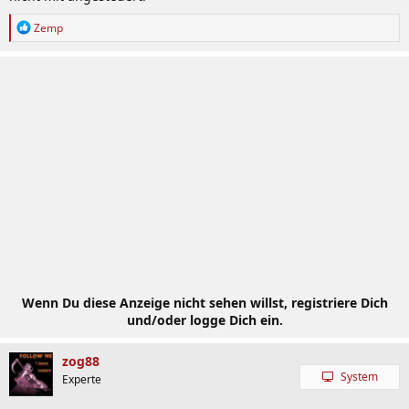
R
Zemp
e
a
k
t
i
o
n
e
n
:
Wenn Du diese Anzeige nicht sehen willst, registriere Dich
und/oder logge Dich ein.
zog88
System
Experte