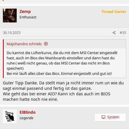
e
a
k
Zemp
Thread Starter
t
Enthusiast
i
o
n
30.10.2025
#35
e
n
:
Majohandro schrieb:
Du kannst die Lüfterkurve, die du mit dem MSI Center eingestellt
hast, auch im Bios des Mainboards einstellen und dann hast du
ruhe ( weiß nicht genau, ob das MSI Center das nicht im Bios
speichert)
Bei mir läuft alles über das Bios. Einmal eingestellt und gut ist!
Guter Tipp Danke. Da stellt man ja nicht immer rum un wie du
sagt einmal passend und fertig ist das ganze.
Wie geht das bei einer AIO? Kann ich das auch im BIOS
machen hatte noch nie eine.
ElBlindo
System
Legende