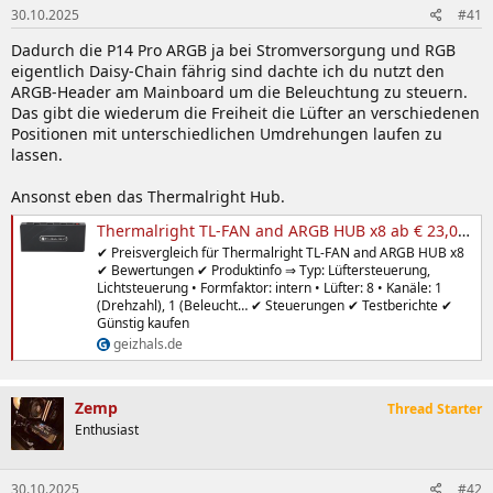
30.10.2025
#41
Dadurch die P14 Pro ARGB ja bei Stromversorgung und RGB
eigentlich Daisy-Chain fährig sind dachte ich du nutzt den
ARGB-Header am Mainboard um die Beleuchtung zu steuern.
Das gibt die wiederum die Freiheit die Lüfter an verschiedenen
Positionen mit unterschiedlichen Umdrehungen laufen zu
lassen.
Ansonst eben das Thermalright Hub.
Thermalright TL-FAN and ARGB HUB x8 ab € 23,08 (2026) | Preisvergleich Geizhals Deutschland
✔ Preisvergleich für Thermalright TL-FAN and ARGB HUB x8
✔ Bewertungen ✔ Produktinfo ⇒ Typ: Lüftersteuerung,
Lichtsteuerung • Formfaktor: intern • Lüfter: 8 • Kanäle: 1
(Drehzahl), 1 (Beleucht… ✔ Steuerungen ✔ Testberichte ✔
Günstig kaufen
geizhals.de
Zemp
Thread Starter
Enthusiast
30.10.2025
#42