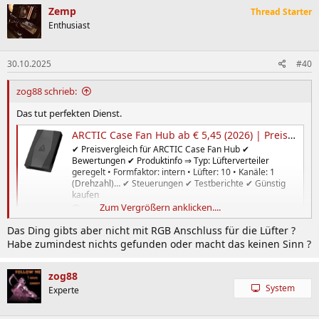
Zemp
Thread Starter
Enthusiast
30.10.2025
#40
zog88 schrieb:
Das tut perfekten Dienst.
ARCTIC Case Fan Hub ab € 5,45 (2026) | Preisvergleich Geizhals Österreich
✔ Preisvergleich für ARCTIC Case Fan Hub ✔
Bewertungen ✔ Produktinfo ⇒ Typ: Lüfterverteiler
geregelt • Formfaktor: intern • Lüfter: 10 • Kanäle: 1
(Drehzahl)… ✔ Steuerungen ✔ Testberichte ✔ Günstig
kaufen
Zum Vergrößern anklicken....
geizhals.at
Das Ding gibts aber nicht mit RGB Anschluss für die Lüfter ?
Lüfter da dran, Strom dran, PWM Anschluss auf SYSFAN_1 und
Habe zumindest nichts gefunden oder macht das keinen Sinn ?
basta.
Lüfter vom CPU Kühler natürlich auf CPU_FAN damit die
zog88
Zuordnung auch möglichst logisch ist.
System
Experte