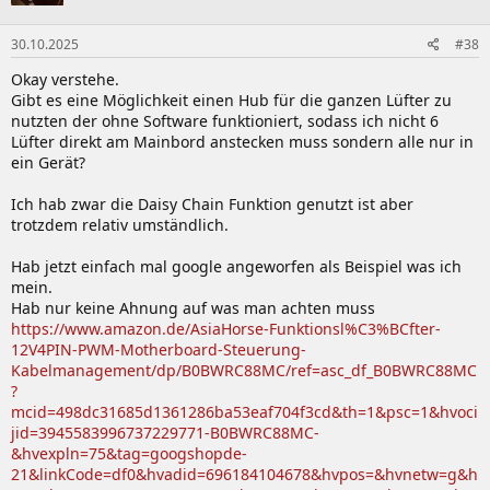
30.10.2025
#38
Okay verstehe.
Gibt es eine Möglichkeit einen Hub für die ganzen Lüfter zu
nutzten der ohne Software funktioniert, sodass ich nicht 6
Lüfter direkt am Mainbord anstecken muss sondern alle nur in
ein Gerät?
Ich hab zwar die Daisy Chain Funktion genutzt ist aber
trotzdem relativ umständlich.
Hab jetzt einfach mal google angeworfen als Beispiel was ich
mein.
Hab nur keine Ahnung auf was man achten muss
https://www.amazon.de/AsiaHorse-Funktionsl%C3%BCfter-
12V4PIN-PWM-Motherboard-Steuerung-
Kabelmanagement/dp/B0BWRC88MC/ref=asc_df_B0BWRC88MC
?
mcid=498dc31685d1361286ba53eaf704f3cd&th=1&psc=1&hvoci
jid=3945583996737229771-B0BWRC88MC-
&hvexpln=75&tag=googshopde-
21&linkCode=df0&hvadid=696184104678&hvpos=&hvnetw=g&h