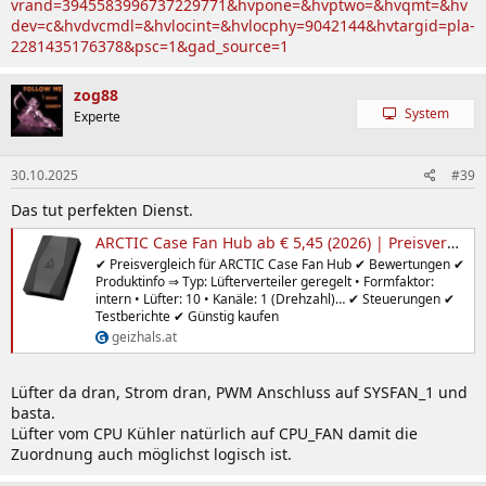
vrand=3945583996737229771&hvpone=&hvptwo=&hvqmt=&hv
dev=c&hvdvcmdl=&hvlocint=&hvlocphy=9042144&hvtargid=pla-
2281435176378&psc=1&gad_source=1
zog88
System
Experte
30.10.2025
#39
Das tut perfekten Dienst.
ARCTIC Case Fan Hub ab € 5,45 (2026) | Preisvergleich Geizhals Österreich
✔ Preisvergleich für ARCTIC Case Fan Hub ✔ Bewertungen ✔
Produktinfo ⇒ Typ: Lüfterverteiler geregelt • Formfaktor:
intern • Lüfter: 10 • Kanäle: 1 (Drehzahl)… ✔ Steuerungen ✔
Testberichte ✔ Günstig kaufen
geizhals.at
Lüfter da dran, Strom dran, PWM Anschluss auf SYSFAN_1 und
basta.
Lüfter vom CPU Kühler natürlich auf CPU_FAN damit die
Zuordnung auch möglichst logisch ist.