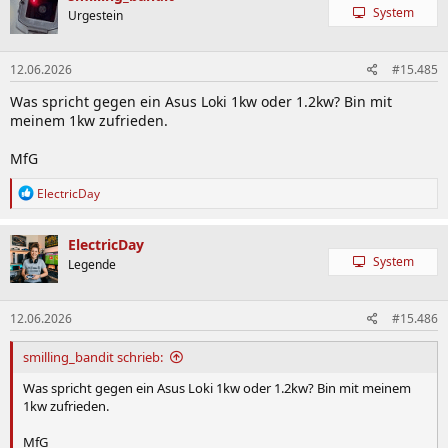
System
Urgestein
12.06.2026
#15.485
Was spricht gegen ein Asus Loki 1kw oder 1.2kw? Bin mit
meinem 1kw zufrieden.
MfG
R
ElectricDay
e
a
k
ElectricDay
t
System
Legende
i
o
n
12.06.2026
#15.486
e
n
:
smilling_bandit schrieb:
Was spricht gegen ein Asus Loki 1kw oder 1.2kw? Bin mit meinem
1kw zufrieden.
MfG