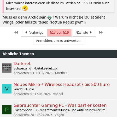
Mich würde interessieren ob diese im Betrieb bei ~1500U/min auch
leiser sind
Muss es denn Arctic sein
? Warum nicht Be Quiet Silent
Wings, oder falls zu teuer, Noctua Redux pwm ?
Erste
Letzte
Vorherige
517 von 519
Nächste
Anmelden, um zu antworten.
Ähnliche Themen
Darknet
Schweigand
NostalgiedeLuxx
Antworten
53
03.02.2026
Martin K.
Neues Mikro + Wireless Headset / bis 500 Euro
V
voaddi
Audio
Antworten
5
17.06.2026
voaddi
Gebrauchter Gaming PC - Was darf er kosten
P
PlasticSpoon
PC-Zusammenstellungs- und Aufrüstungs-Forum
Antworten
28
17.07.2026
zog88