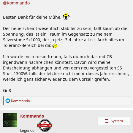
@Kommando
Besten Dank für deine Mühe.
Der neue scheint wesentlich stabiler zu sein, fällt kaum ab die
Spannung, das ist ein Traum im Gegensatz zu meinem
Silverstone Sx1000, der ja jetzt 3-4 Jahre alt ist. Auch alles im
Toleranz-Bereich bei dir.
Ich würde mich riesig freuen, falls du noch das mit CB
irgendwann nachreichen könntest. Davon wird meine
Entscheidung abhängen und von dem neu vorgestellten SS
Sfx-L 1300W, falls der letztere nicht mehr dieses Jahr erscheint,
werde ich ganz sicher wieder zu dem Corsair greifen.
Gn8
R
Kommando
e
a
k
Kommando
t
System
i
o
Legende