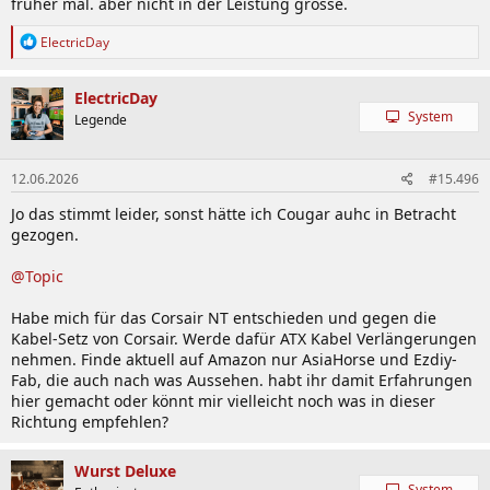
früher mal. aber nicht in der Leistung grösse.
R
ElectricDay
e
a
k
ElectricDay
t
System
Legende
i
o
n
12.06.2026
#15.496
e
n
Jo das stimmt leider, sonst hätte ich Cougar auhc in Betracht
:
gezogen.
@Topic
Habe mich für das Corsair NT entschieden und gegen die
Kabel-Setz von Corsair. Werde dafür ATX Kabel Verlängerungen
nehmen. Finde aktuell auf Amazon nur AsiaHorse und Ezdiy-
Fab, die auch nach was Aussehen. habt ihr damit Erfahrungen
hier gemacht oder könnt mir vielleicht noch was in dieser
Richtung empfehlen?
Wurst Deluxe
System