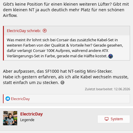
Gibt’s keine Position für einen kleinen weiteren Lüfter? Gibt mit
dem kleinen NT ja auch deutlich mehr Platz für nen schönen
Airflow.
ElectricDay schrieb:
Was meint ihr lohnt sich bei Corsair das zusätzliche Kabel-Set in
weiteren Farben von der Qualität & Vorteile her? Gerade gesehen,
dafür verlangt Corsair 100€ Aufpreis, während andere ATX
Verlängerungs-Set in Farbe, gerade mal die Hälfte kostet.
Aber aufpassen, das SF1000 hat NT-seitig Mini-Stecker.
Habe ich gestern erfahren, als ich alle Kabel wechseln musste,
statt einfach um zu stecken. 😅
Zuletzt bearbeitet:
12.06.2026
R
ElectricDay
e
a
k
ElectricDay
t
System
Legende
i
o
n