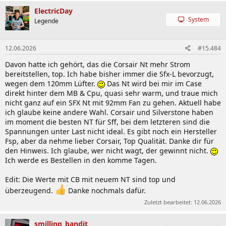
a
k
ElectricDay
t
System
Legende
i
o
n
12.06.2026
#15.484
e
n
Davon hatte ich gehört, das die Corsair Nt mehr Strom
:
bereitstellen, top. Ich habe bisher immer die Sfx-L bevorzugt,
wegen dem 120mm Lüfter.
Das Nt wird bei mir im Case
direkt hinter dem MB & Cpu, quasi sehr warm, und traue mich
nicht ganz auf ein SFX Nt mit 92mm Fan zu gehen. Aktuell habe
ich glaube keine andere Wahl. Corsair und Silverstone haben
im moment die besten NT für Sff, bei dem letzteren sind die
Spannungen unter Last nicht ideal. Es gibt noch ein Hersteller
Fsp, aber da nehme lieber Corsair, Top Qualität. Danke dir für
den Hinweis. Ich glaube, wer nicht wagt, der gewinnt nicht.
Ich werde es Bestellen in den komme Tagen.
Edit: Die Werte mit CB mit neuem NT sind top und
überzeugend.
Danke nochmals dafür.
Zuletzt bearbeitet:
12.06.2026
smilling_bandit