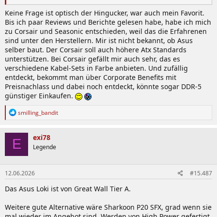
Keine Frage ist optisch der Hingucker, war auch mein Favorit.
Bis ich paar Reviews und Berichte gelesen habe, habe ich mich
zu Corsair und Seasonic entschieden, weil das die Erfahrenen
sind unter den Herstellern. Mir ist nicht bekannt, ob Asus
selber baut. Der Corsair soll auch höhere Atx Standards
unterstützen. Bei Corsair gefällt mir auch sehr, das es
verschiedene Kabel-Sets in Farbe anbieten. Und zufällig
entdeckt, bekommt man über Corporate Benefits mit
Preisnachlass und dabei noch entdeckt, könnte sogar DDR-5
günstiger Einkaufen.
R
smilling_bandit
e
a
k
exi78
E
t
Legende
i
o
n
12.06.2026
#15.487
e
n
Das Asus Loki ist von Great Wall Tier A.
:
Weitere gute Alternative wäre Sharkoon P20 SFX, grad wenn sie
mal wieder im Angebot sind. Werden von High Power gefertigt