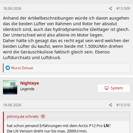
18.06.2026
#15.509
Anhand der Artikelbeschreibungen würde ich davon ausgehen
das die beiden Lüfter von Rahmen und Rotor her absolut
identisch sind, auch das hydrodynamische Gleitlager ist gleich.
Der Unterschied wird also alleine im Motor liegen.
Daher hätte ich gesagt das es recht egal sein wird welchen der
beiden Lüfter du kaufst, wenn beide mit 1.500U/Min drehen
wird die Geräuschkulisse faktisch gleich sein. Ebenso
Luftdurchsatz und Luftdruck.
R
Wurst Deluxe
e
a
k
Nighteye
t
System
Legende
i
o
n
18.06.2026
#15.510
e
n
:
johnny.de schrieb:
hat schon jemand Erfahrungen mit dem Arctic P12 Pro
LN
?
Die LN Version dreht nur bis max. 2000U/min.