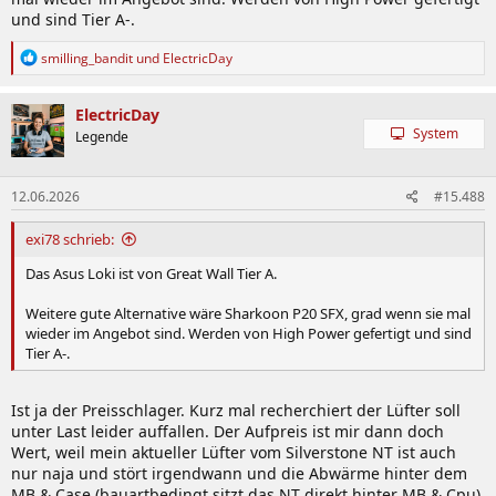
und sind Tier A-.
R
smilling_bandit
und
ElectricDay
e
a
k
ElectricDay
t
System
Legende
i
o
n
12.06.2026
#15.488
e
n
:
exi78 schrieb:
Das Asus Loki ist von Great Wall Tier A.
Weitere gute Alternative wäre Sharkoon P20 SFX, grad wenn sie mal
wieder im Angebot sind. Werden von High Power gefertigt und sind
Tier A-.
Ist ja der Preisschlager. Kurz mal recherchiert der Lüfter soll
unter Last leider auffallen. Der Aufpreis ist mir dann doch
Wert, weil mein aktueller Lüfter vom Silverstone NT ist auch
nur naja und stört irgendwann und die Abwärme hinter dem
MB & Case (bauartbedingt sitzt das NT direkt hinter MB & Cpu)