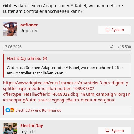
Gibt es dafür einen Adapter oder Y-Kabel, wo man mehrere
Lüfter am Controller anschließen kann?
oefianer
System
Urgestein
13.06.2026
#15.500
ElectricDay schrieb:
Gibt es dafür einen Adapter oder Y-Kabel, wo man mehrere Lüfter
am Controller anschließen kann?
https://www.digitec.ch/en/s1/product/phanteks-3-pin-digital-y-
splitter-rgb-modding-illumination-10393780?
offertype=retail&offerid=406802&dbq=1&utm_campaign=organ
icshopping&utm_source=google&utm_medium=organic
R
ElectricDay
und
Kommando
e
a
k
ElectricDay
t
System
Legende
i