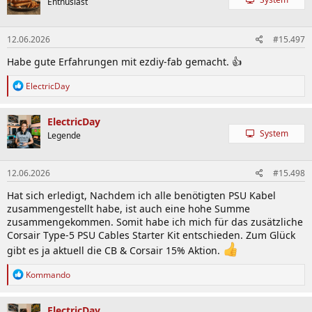
Enthusiast
12.06.2026
#15.497
Habe gute Erfahrungen mit ezdiy-fab gemacht. 👍
R
ElectricDay
e
a
k
ElectricDay
t
System
Legende
i
o
n
12.06.2026
#15.498
e
n
Hat sich erledigt, Nachdem ich alle benötigten PSU Kabel
:
zusammengestellt habe, ist auch eine hohe Summe
zusammengekommen. Somit habe ich mich für das zusätzliche
Corsair Type-5 PSU Cables Starter Kit entschieden. Zum Glück
gibt es ja aktuell die CB & Corsair 15% Aktion.
R
Kommando
e
a
k
ElectricDay