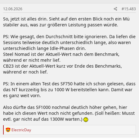
n
e
12.06.2026
#15.483
n
:
So, jetzt ist alles drin. Sieht auf den ersten Blick noch ein Mü
stabiler aus, was zur größeren Leistung passen würde.
PS: Wie gesagt, den Durchschnitt bitte ignorieren. Da liefen die
Sessions teilweise deutlich unterschiedlich lange, also waren
unterschiedlich lange Idle-Phasen drin.
Steel Nomad ist der Aktuell-Wert nach dem Benchmark,
während er nicht mehr lief.
CB23 ist der Aktuell-Wert kurz vor Ende des Benchmarks,
während er noch lief.
PS: In einem alten Test des SF750 hatte ich schon gelesen, dass
das NT kurzzeitig bis zu 1000 W bereitstellen kann. Damit war
es ganz weit vorn.
Also dürfte das SF1000 nochmal deutlich höher gehen, hier
habe ich diesen Wert noch nicht gefunden. (Soll heißen: Musst
evtl. gar nicht auf das 1300W warten.)
R
ElectricDay
e