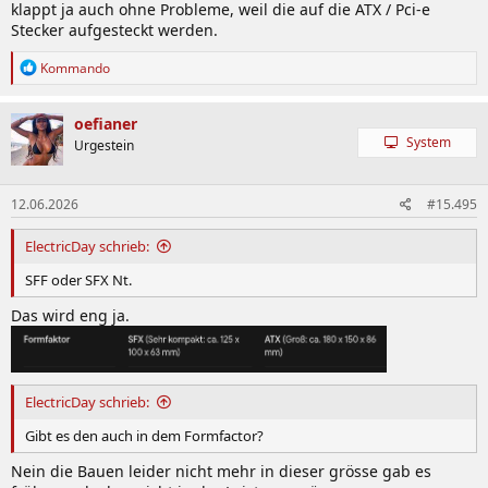
klappt ja auch ohne Probleme, weil die auf die ATX / Pci-e
Stecker aufgesteckt werden.
R
Kommando
e
a
k
oefianer
t
System
Urgestein
i
o
n
12.06.2026
#15.495
e
n
:
ElectricDay schrieb:
SFF oder SFX Nt.
Das wird eng ja.
ElectricDay schrieb:
Gibt es den auch in dem Formfactor?
Nein die Bauen leider nicht mehr in dieser grösse gab es