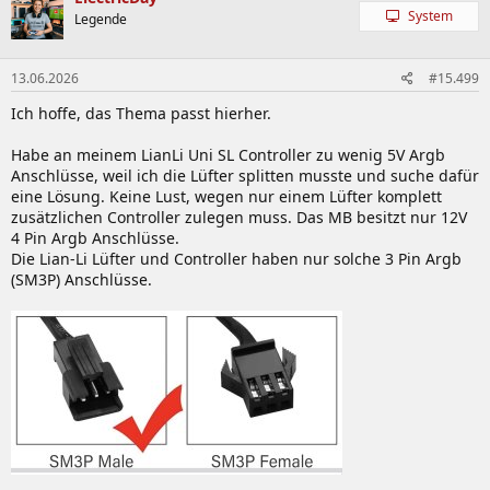
t
System
Legende
i
o
n
13.06.2026
#15.499
e
n
Ich hoffe, das Thema passt hierher.
:
Habe an meinem LianLi Uni SL Controller zu wenig 5V Argb
Anschlüsse, weil ich die Lüfter splitten musste und suche dafür
eine Lösung. Keine Lust, wegen nur einem Lüfter komplett
zusätzlichen Controller zulegen muss. Das MB besitzt nur 12V
4 Pin Argb Anschlüsse.
Die Lian-Li Lüfter und Controller haben nur solche 3 Pin Argb
(SM3P) Anschlüsse.