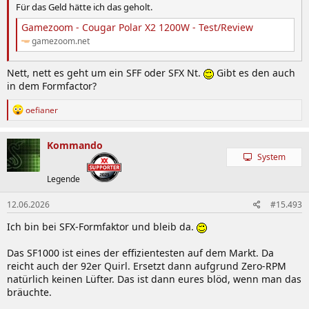
Für das Geld hätte ich das geholt.
Gamezoom - Cougar Polar X2 1200W - Test/Review
gamezoom.net
Nett, nett es geht um ein SFF oder SFX Nt.
Gibt es den auch
in dem Formfactor?
R
oefianer
e
a
k
Kommando
t
System
i
o
Legende
n
e
12.06.2026
#15.493
n
:
Ich bin bei SFX-Formfaktor und bleib da.
Das SF1000 ist eines der effizientesten auf dem Markt. Da
reicht auch der 92er Quirl. Ersetzt dann aufgrund Zero-RPM
natürlich keinen Lüfter. Das ist dann eures blöd, wenn man das
bräuchte.