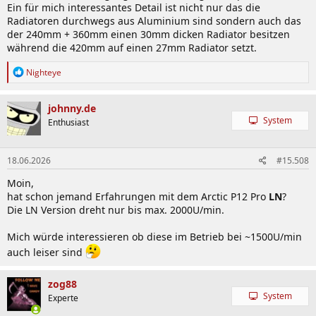
Ein für mich interessantes Detail ist nicht nur das die
Radiatoren durchwegs aus Aluminium sind sondern auch das
der 240mm + 360mm einen 30mm dicken Radiator besitzen
während die 420mm auf einen 27mm Radiator setzt.
R
Nighteye
e
a
k
johnny.de
t
System
Enthusiast
i
o
n
18.06.2026
#15.508
e
n
Moin,
:
hat schon jemand Erfahrungen mit dem Arctic P12 Pro
LN
?
Die LN Version dreht nur bis max. 2000U/min.
Mich würde interessieren ob diese im Betrieb bei ~1500U/min
auch leiser sind
zog88
System
Experte