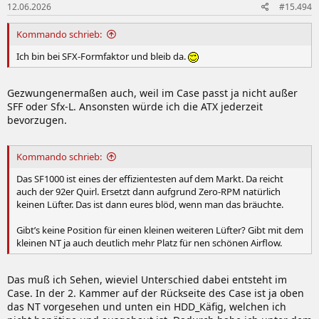
12.06.2026
#15.494
e
n
:
Kommando schrieb:
Ich bin bei SFX-Formfaktor und bleib da.
Gezwungenermaßen auch, weil im Case passt ja nicht außer
SFF oder Sfx-L. Ansonsten würde ich die ATX jederzeit
bevorzugen.
Kommando schrieb:
Das SF1000 ist eines der effizientesten auf dem Markt. Da reicht
auch der 92er Quirl. Ersetzt dann aufgrund Zero-RPM natürlich
keinen Lüfter. Das ist dann eures blöd, wenn man das bräuchte.
Gibt’s keine Position für einen kleinen weiteren Lüfter? Gibt mit dem
kleinen NT ja auch deutlich mehr Platz für nen schönen Airflow.
Das muß ich Sehen, wieviel Unterschied dabei entsteht im
Case. In der 2. Kammer auf der Rückseite des Case ist ja oben
das NT vorgesehen und unten ein HDD_Käfig, welchen ich