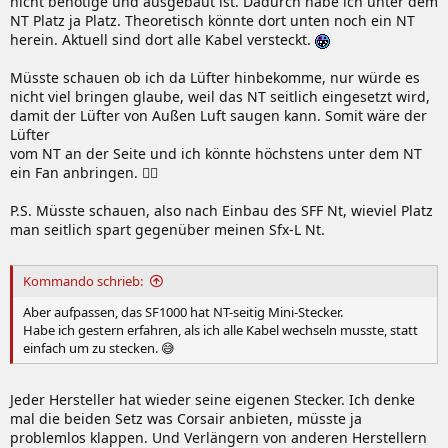
nicht benötige und ausgebaut ist. Dadurch habe ich unter dem
NT Platz ja Platz. Theoretisch könnte dort unten noch ein NT
herein. Aktuell sind dort alle Kabel versteckt.
Müsste schauen ob ich da Lüfter hinbekomme, nur würde es
nicht viel bringen glaube, weil das NT seitlich eingesetzt wird,
damit der Lüfter von Außen Luft saugen kann. Somit wäre der
Lüfter
vom NT an der Seite und ich könnte höchstens unter dem NT
ein Fan anbringen. 🤷‍♂️
P.S. Müsste schauen, also nach Einbau des SFF Nt, wieviel Platz
man seitlich spart gegenüber meinen Sfx-L Nt.
Kommando schrieb:
Aber aufpassen, das SF1000 hat NT-seitig Mini-Stecker.
Habe ich gestern erfahren, als ich alle Kabel wechseln musste, statt
einfach um zu stecken. 😅
Jeder Hersteller hat wieder seine eigenen Stecker. Ich denke
mal die beiden Setz was Corsair anbieten, müsste ja
problemlos klappen. Und Verlängern von anderen Herstellern