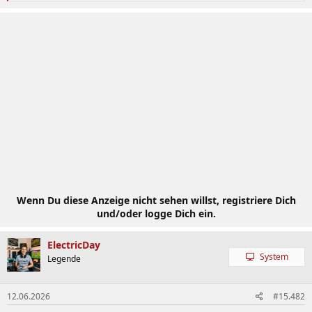
e
a
k
t
i
o
n
e
n
:
Wenn Du diese Anzeige nicht sehen willst, registriere Dich
und/oder logge Dich ein.
ElectricDay
System
Legende
12.06.2026
#15.482