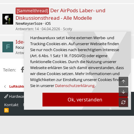
Der AirPods Laber- und
[Sammelthread]
Diskussionsthread - Alle Modelle
NewKeyserSoze
iOS
Antworten
14
04.04.2026
Scoty
Hardwareluxx setzt keine externen Werbe- und
Ideen und Vorschläge Diät
Tracking-Cookies ein. Auf unserer Webseite finden
F
FocusSTFan
Fussball, Sport, Autos
Sie nur noch Cookies nach berechtigtem Interesse
Antworten
9
02.06.2026
r0lF.RuTiN
(Art. 6 Abs. 1 Satz 1 lit. f DSGVO) oder eigene
funktionelle Cookies. Durch die Nutzung unserer
Webseite erklären Sie sich damit einverstanden, dass
Facebook
X (Twitter)
Reddit
WhatsApp
E-Mail
Link
Teilen:
wir diese Cookies setzen. Mehr Informationen und
Möglichkeiten zur Einstellung unserer Cookies finden
Obe
Sie in unserer
Datenschutzerklärung
.
Luftkühlung
Unte
Hardwareluxx 4.0
Deutsch
Ok, verstanden
refre
Kontakt
Nutzungsbedingungen
Datenschutz
Hilfe
Startseite
R
S
S