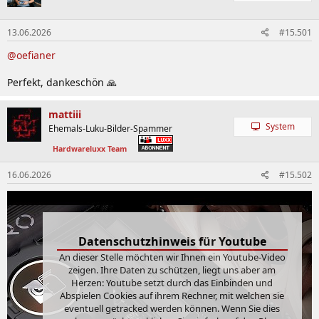
o
n
13.06.2026
#15.501
e
n
@oefianer
:
Perfekt, dankeschön 🙏
mattiii
System
Ehemals-Luku-Bilder-Spammer
Hardwareluxx Team
16.06.2026
#15.502
Datenschutzhinweis für Youtube
An dieser Stelle möchten wir Ihnen ein Youtube-Video
zeigen. Ihre Daten zu schützen, liegt uns aber am
Herzen: Youtube setzt durch das Einbinden und
Abspielen Cookies auf ihrem Rechner, mit welchen sie
eventuell getracked werden können. Wenn Sie dies