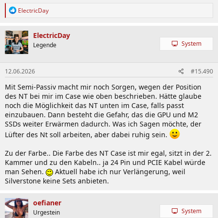
R
ElectricDay
e
a
k
ElectricDay
t
System
Legende
i
o
n
12.06.2026
#15.490
e
n
Mit Semi-Passiv macht mir noch Sorgen, wegen der Position
:
des NT bei mir im Case wie oben beschrieben. Hätte glaube
noch die Möglichkeit das NT unten im Case, falls passt
einzubauen. Dann besteht die Gefahr, das die GPU und M2
SSDs weiter Erwärmen dadurch. Was ich Sagen möchte, der
Lüfter des Nt soll arbeiten, aber dabei ruhig sein.
Zu der Farbe.. Die Farbe des NT Case ist mir egal, sitzt in der 2.
Kammer und zu den Kabeln.. ja 24 Pin und PCIE Kabel würde
man Sehen.
Aktuell habe ich nur Verlängerung, weil
Silverstone keine Sets anbieten.
oefianer
System
Urgestein