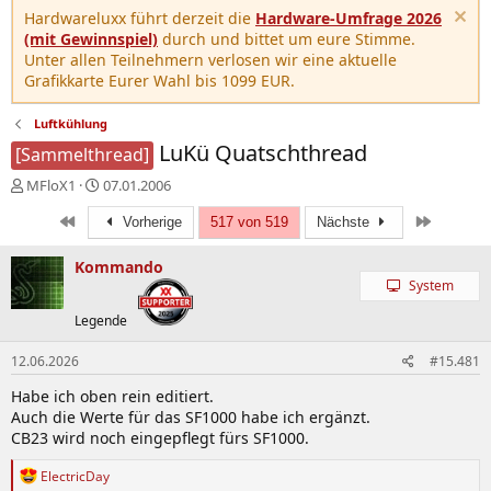
Hardwareluxx führt derzeit die
Hardware-Umfrage 2026
(mit Gewinnspiel)
durch und bittet um eure Stimme.
Unter allen Teilnehmern verlosen wir eine aktuelle
Grafikkarte Eurer Wahl bis 1099 EUR.
Luftkühlung
LuKü Quatschthread
[Sammelthread]
E
E
MFloX1
07.01.2006
r
r
Erste
Letzte
s
s
Vorherige
517 von 519
Nächste
t
t
e
e
Kommando
l
l
System
l
l
Legende
e
t
r
a
m
12.06.2026
#15.481
Habe ich oben rein editiert.
Auch die Werte für das SF1000 habe ich ergänzt.
CB23 wird noch eingepflegt fürs SF1000.
R
ElectricDay