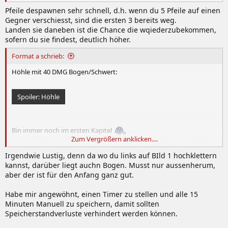
Pfeile despawnen sehr schnell, d.h. wenn du 5 Pfeile auf einen
Gegner verschiesst, sind die ersten 3 bereits weg.
Landen sie daneben ist die Chance die wqiederzubekommen,
sofern du sie findest, deutlich höher.
Format a schrieb:
Höhle mit 40 DMG Bogen/Schwert:
Spoiler:
Höhle
Bin immer noch im ersten Kapitel
Zum Vergrößern anklicken....
Und wollte herausfinden was sich in einer Felswand gegenüber der
Harpyie-Burg befindet, dazu musste ich mir die Blutfliegen
Irgendwie Lustig, denn da wo du links auf BIld 1 hochklettern
Spruchrolle kaufen und vom Dach der Burg hinüber gleiten:
kannst, darüber liegt auchn Bogen. Musst nur aussenherum,
aber der ist für den Anfang ganz gut.
Spoiler:
Für maximalen Spielspass im 1. Kapitel
Habe mir angewöhnt, einen Timer zu stellen und alle 15
Minuten Manuell zu speichern, damit sollten
Speicherstandverluste verhindert werden können.