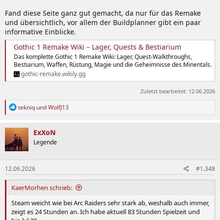
Fand diese Seite ganz gut gemacht, da nur für das Remake
und übersichtlich, vor allem der Buildplanner gibt ein paar
informative Einblicke.
Gothic 1 Remake Wiki – Lager, Quests & Bestiarium
Das komplette Gothic 1 Remake Wiki: Lager, Quest-Walkthroughs,
Bestiarium, Waffen, Rüstung, Magie und die Geheimnisse des Minentals.
gothic-remake.wikily.gg
Zuletzt bearbeitet:
12.06.2026
R
tekniq
und
WolfJ13
e
a
k
ExXoN
t
Legende
i
o
n
12.06.2026
#1.348
e
n
:
KaerMorhen schrieb:
Steam weicht wie bei Arc Raiders sehr stark ab, weshalb auch immer,
zeigt es 24 Stunden an. Ich habe aktuell 83 Stunden Spielzeit und