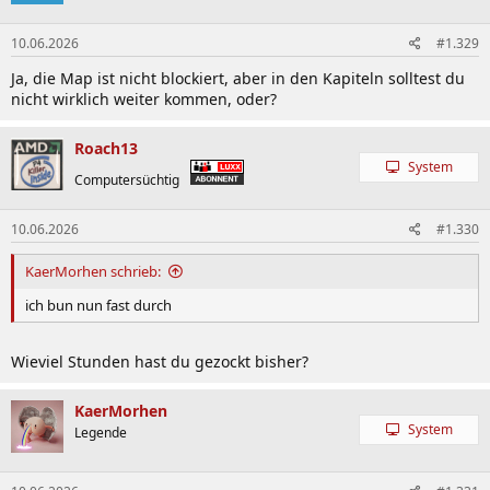
o
n
10.06.2026
#1.329
e
n
Ja, die Map ist nicht blockiert, aber in den Kapiteln solltest du
:
nicht wirklich weiter kommen, oder?
Roach13
System
Computersüchtig
10.06.2026
#1.330
KaerMorhen schrieb:
ich bun nun fast durch
Wieviel Stunden hast du gezockt bisher?
KaerMorhen
System
Legende