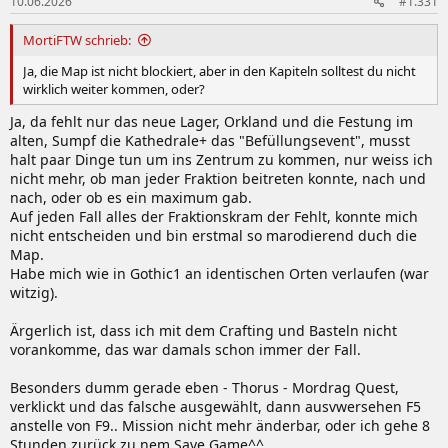
10.06.2026
#1.331
MortiFTW schrieb:
Ja, die Map ist nicht blockiert, aber in den Kapiteln solltest du nicht
wirklich weiter kommen, oder?
Ja, da fehlt nur das neue Lager, Orkland und die Festung im
alten, Sumpf die Kathedrale+ das "Befüllungsevent", musst
halt paar Dinge tun um ins Zentrum zu kommen, nur weiss ich
nicht mehr, ob man jeder Fraktion beitreten konnte, nach und
nach, oder ob es ein maximum gab.
Auf jeden Fall alles der Fraktionskram der Fehlt, konnte mich
nicht entscheiden und bin erstmal so marodierend duch die
Map.
Habe mich wie in Gothic1 an identischen Orten verlaufen (war
witzig).
Ärgerlich ist, dass ich mit dem Crafting und Basteln nicht
vorankomme, das war damals schon immer der Fall.
Besonders dumm gerade eben - Thorus - Mordrag Quest,
verklickt und das falsche ausgewählt, dann ausvwersehen F5
anstelle von F9.. Mission nicht mehr änderbar, oder ich gehe 8
Stunden zurück zu nem Save Game^^