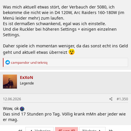
Was mich aktuell etwas stört, der Verbauch der 5080, ich
bekomme die nicht wie in D4 120W, Arc Raiders 160-180W (im
Menü leider mehr) zum laufen.
Es ist dermaßen schwankend, egal was ich einstelle.
Und die Ruckler bei höheren Settings + einigen einzelnen
Settings.
Daher spiele ich momentan weniger, da das sonst echt ins Geld
geht und aktuell etwas überreizt
R
campandor
und
tekniq
e
a
k
ExXoN
t
Legende
i
o
n
12.06.2026
#1.350
e
n
Wow, ok
:
Das sind 17 Stunden pro Tag. Völlig krank mMn aber jeder wie
er mag.
Erste
Letzte