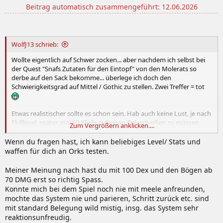
Beitrag automatisch zusammengeführt:
12.06.2026
WolfJ13 schrieb:
Wollte eigentlich auf Schwer zocken... aber nachdem ich selbst bei
der Quest "Snafs Zutaten für den Eintopf" von den Molerats so
derbe auf den Sack bekomme... überlege ich doch den
Schwierigkeitsgrad auf Mittel / Gothic zu stellen. Zwei Treffer = tot
Etwas realistischer sollte es schon sein. Hab auch keine Lust, je nach
Skilllevel, später mal 50 Pfeile auf einen Ork schießen zu müssen.
Zum Vergrößern anklicken....
Wie verhält sich der Schwierigkeitsgrad Schwer im Mid-Game?
Wenn du fragen hast, ich kann beliebiges Level/ Stats und
waffen für dich an Orks testen.
Meiner Meinung nach hast du mit 100 Dex und den Bögen ab
70 DMG erst so richtig Spass.
Konnte mich bei dem Spiel noch nie mit meele anfreunden,
mochte das System nie und parieren, Schritt zurück etc. sind
mit standard Belegung wild mistig, insg. das System sehr
reaktionsunfreudig.