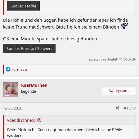
Spoiler:
Höhle
Die Höhle und den Bogen habe ich gefunden aber ich finde
keine Truhe mit Schwert. Bitte helfen sie einem Blinden
OK eine Minute später habe ich es gefunden.
Spoiler:
Fundort Schwert
Zuletzt bearbeitet:
11.06.2026
R
Format a
e
a
k
KaerMorhen
t
System
Legende
i
o
n
12.06.2026
#1.347
e
n
:
voaddi schrieb:
Beim Pfeile schießen kriegt man da utnerschiedlich seine Pfeile
wieder?