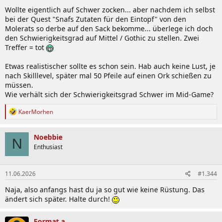
Wollte eigentlich auf Schwer zocken... aber nachdem ich selbst
bei der Quest "Snafs Zutaten für den Eintopf" von den
Molerats so derbe auf den Sack bekomme... überlege ich doch
den Schwierigkeitsgrad auf Mittel / Gothic zu stellen. Zwei
Treffer = tot
Etwas realistischer sollte es schon sein. Hab auch keine Lust, je
nach Skilllevel, später mal 50 Pfeile auf einen Ork schießen zu
müssen.
Wie verhält sich der Schwierigkeitsgrad Schwer im Mid-Game?
R
KaerMorhen
e
a
k
Noebbie
N
t
Enthusiast
i
o
n
11.06.2026
#1.344
e
n
Naja, also anfangs hast du ja so gut wie keine Rüstung. Das
:
ändert sich später. Halte durch!
Format a