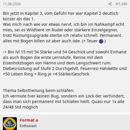
11.06.2026
#1.340
e
n
Bin jetzt in Kapitel 3, vom Gefühl her war Kapitel 2 deutlich
:
kürzer als das 1.
Was mich nach wie vor etwas nervt, ich bin im Nahkampf echt
mies, sei es Wildtiere im Rudel oder stärkere Einzelgegner,
trotz Rüstungsupgrade sterbe ich relativ schnell. Permanent
alles mit Bogen killen ist aber auch öde. (+ Teuer
)
-> Bin lvl 15 mit 54 Stärke und 54 Geschick und sowohl Einhand
als auch Bogen die erste Lernstufe. Renne mit dem
Eisenholzbogen von Hänno und dem Langschwert rum.
Diebesrüstung auf Stufe 2 Durchgelvlt. Feuerresi Halskette und
+50 Leben Ring + Ring je +4 Stärke/Geschick
Thema Selbstheilung beim schlafen:
Ich vermute hier keinen Bug, sondern ein Lock der verhindert,
dass man sich permanent mit Schlafen heilt. Quasi nur 1x alle
24/48 Std möglich
Format a
Enthusiast