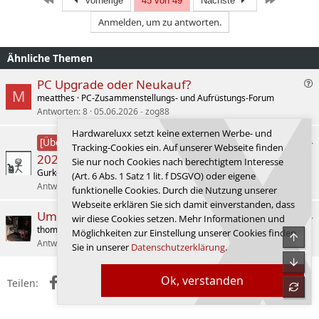
Vorherige
45 von 49
Nächste
Anmelden, um zu antworten.
Ähnliche Themen
F
PC Upgrade oder Neukauf?
M
r
meatthes
PC-Zusammenstellungs- und Aufrüstungs-Forum
a
Antworten
8
05.06.2026
zog88
g
Hardwareluxx setzt keine externen Werbe- und
e
HWLuxx Gaming GPU Survey Q1
[Übersicht]
Tracking-Cookies ein. Auf unserer Webseite finden
/
2026
Sie nur noch Cookies nach berechtigtem Interesse
L
f
Gurkengraeber
Grafikkarten
(Art. 6 Abs. 1 Satz 1 lit. f DSGVO) oder eigene
ö
r
Antworten
16
01.04.2026
zog88
s
funktionelle Cookies. Durch die Nutzung unserer
a
u
Webseite erklären Sie sich damit einverstanden, dass
g
Umfrage: Aktualisierung der Kaufberatung.
n
wir diese Cookies setzen. Mehr Informationen und
e
thom_cat
PC-Zusammenstellungs- und Aufrüstungs-Forum
g
Möglichkeiten zur Einstellung unserer Cookies finden
Obe
f
Antworten
43
14.01.2026
zog88
s
Sie in unserer
Datenschutzerklärung
.
r
s
Unte
a
u
Ok, verstanden
Facebook
X (Twitter)
Reddit
WhatsApp
E-Mail
Link
g
Teilen:
c
refre
e
h
e