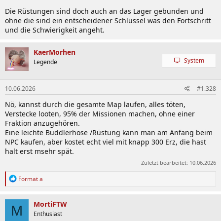
Die Rüstungen sind doch auch an das Lager gebunden und
ohne die sind ein entscheidener Schlüssel was den Fortschritt
und die Schwierigkeit angeht.
KaerMorhen
System
Legende
10.06.2026
#1.328
Nö, kannst durch die gesamte Map laufen, alles töten,
Verstecke looten, 95% der Missionen machen, ohne einer
Fraktion anzugehören.
Eine leichte Buddlerhose /Rüstung kann man am Anfang beim
NPC kaufen, aber kostet echt viel mit knapp 300 Erz, die hast
halt erst msehr spät.
Zuletzt bearbeitet:
10.06.2026
R
Format a
e
a
k
MortiFTW
M
t
Enthusiast
i