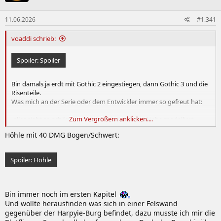
11.06.2026
#1.341
voaddi schrieb:
Spoiler:
Spoiler
Bin damals ja erdt mit Gothic 2 eingestiegen, dann Gothic 3 und die
Risenteile.
Was mich an der Serie oder dem Entwickler immer so gefreut hat:
Zum Vergrößern anklicken....
-alles sieht so schön organisch aus und ist mit Liebe modelliert
- Der Humor, die teils derben Sprüche.
Höhle mit 40 DMG Bogen/Schwert:
Grad nicht viel Zeit das Game zu spielen aber generell sieht die Welt
einfach toll aus und das Feeling von früher ist wieder da
Spoiler:
Höhle
Bin immer noch im ersten Kapitel
Und wollte herausfinden was sich in einer Felswand
gegenüber der Harpyie-Burg befindet, dazu musste ich mir die