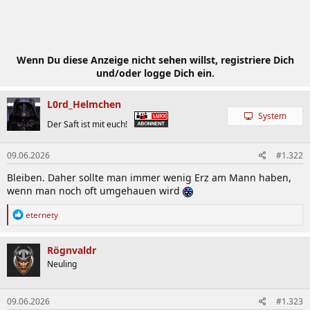
Wenn Du diese Anzeige nicht sehen willst, registriere Dich
und/oder logge Dich ein.
L0rd_Helmchen
System
Der Saft ist mit euch!
09.06.2026
#1.322
Bleiben. Daher sollte man immer wenig Erz am Mann haben,
wenn man noch oft umgehauen wird
R
eternety
e
a
k
Rögnvaldr
t
Neuling
i
o
n
09.06.2026
#1.323
e