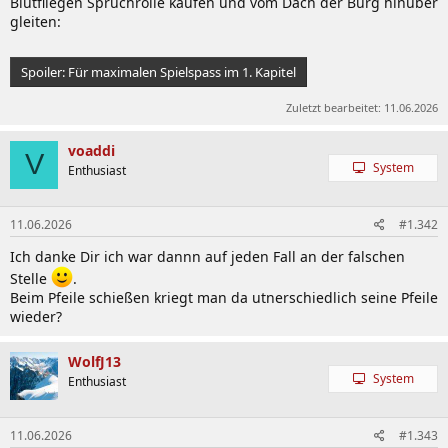
Blutfliegen Spruchrolle kaufen und vom Dach der Burg hinüber
gleiten:
Spoiler:
Für maximalen Spielspass im 1. Kapitel
Zuletzt bearbeitet:
11.06.2026
voaddi
V
System
Enthusiast
11.06.2026
#1.342
Ich danke Dir ich war dannn auf jeden Fall an der falschen
Stelle
.
Beim Pfeile schießen kriegt man da utnerschiedlich seine Pfeile
wieder?
WolfJ13
System
Enthusiast
11.06.2026
#1.343