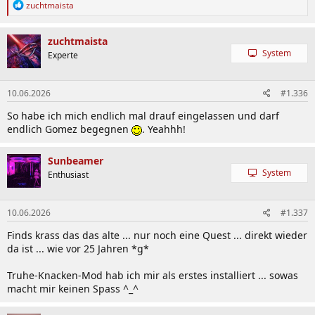
R
zuchtmaista
e
a
k
zuchtmaista
t
System
Experte
i
o
n
10.06.2026
#1.336
e
n
So habe ich mich endlich mal drauf eingelassen und darf
:
endlich Gomez begegnen
. Yeahhh!
Sunbeamer
System
Enthusiast
10.06.2026
#1.337
Finds krass das das alte ... nur noch eine Quest ... direkt wieder
da ist ... wie vor 25 Jahren *g*
Truhe-Knacken-Mod hab ich mir als erstes installiert ... sowas
macht mir keinen Spass ^_^