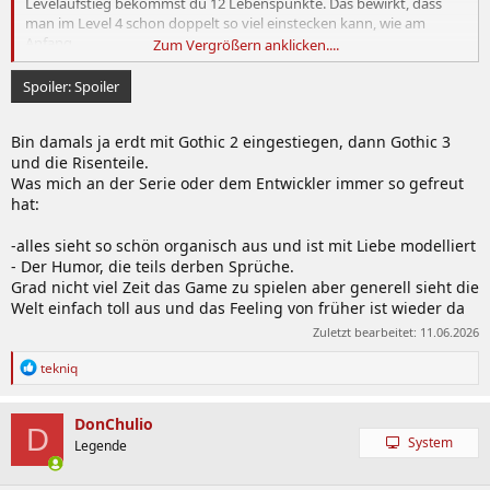
Levelaufstieg bekommst du 12 Lebenspunkte. Das bewirkt, dass
man im Level 4 schon doppelt so viel einstecken kann, wie am
Anfang.
Zum Vergrößern anklicken....
Aber wie ich schon gestern sagte, ich würde mir zu erst bessere
Spoiler:
Spoiler
Waffen (Langschwert und Langbogen, beide 40 DMG) holen:
Bin damals ja erdt mit Gothic 2 eingestiegen, dann Gothic 3
und die Risenteile.
Spoiler:
Waffen für den Anfang
Was mich an der Serie oder dem Entwickler immer so gefreut
hat:
-alles sieht so schön organisch aus und ist mit Liebe modelliert
- Der Humor, die teils derben Sprüche.
Grad nicht viel Zeit das Game zu spielen aber generell sieht die
Welt einfach toll aus und das Feeling von früher ist wieder da
Zuletzt bearbeitet:
11.06.2026
R
tekniq
e
a
k
DonChulio
D
t
System
Legende
i
o
n