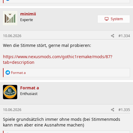
e
a
k
minimii
t
System
Experte
i
o
n
10.06.2026
#1.334
e
n
Wen die Stimme stört, gerne mal probieren:
:
https://www.nexusmods.com/gothic1remake/mods/87?
tab=description
R
Format a
e
a
k
Format a
t
Enthusiast
i
o
n
10.06.2026
#1.335
e
n
Spiele grundsätzlich immer ohne mods (bei Stimmenmods
:
kann man aber eine Ausnahme machen)