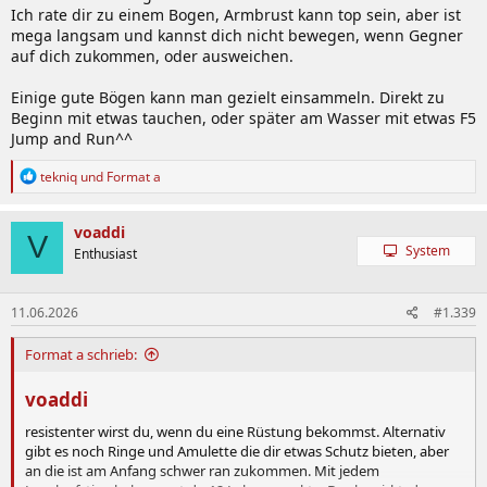
Ich rate dir zu einem Bogen, Armbrust kann top sein, aber ist
mega langsam und kannst dich nicht bewegen, wenn Gegner
auf dich zukommen, oder ausweichen.
Einige gute Bögen kann man gezielt einsammeln. Direkt zu
Beginn mit etwas tauchen, oder später am Wasser mit etwas F5
Jump and Run^^
R
tekniq
und
Format a
e
a
k
voaddi
V
t
System
Enthusiast
i
o
n
11.06.2026
#1.339
e
n
:
Format a schrieb:
voaddi
resistenter wirst du, wenn du eine Rüstung bekommst. Alternativ
gibt es noch Ringe und Amulette die dir etwas Schutz bieten, aber
an die ist am Anfang schwer ran zukommen. Mit jedem