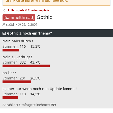
Grafikkarte Eurer Wahl bis 1099 EUR.
Rollenspiele & Strategiespiele
Gothic
[Sammelthread]
E
E
slx3d_
26.12.2007
r
r
Gothic 3,noch ein Thema?
s
s
t
t
Nein,habs durch !
e
e
Stimmen:
116
15,3%
l
l
l
l
e
t
Nein,zu verbugt !
r
a
Stimmen:
332
43,7%
m
na klar !
Stimmen:
201
26,5%
ja,aber nur wenn noch nen Update kommt !
Stimmen:
110
14,5%
Anzahl der Umfrageteilnehmer
759