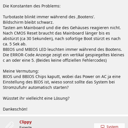
Die Konstanten des Problems:
dudu schrieb:
Turbotaste blinkt immer während des ,Bootens‘.
Wie ich dem Problem entgegne:
Bildschirm bleibt schwarz.
Man kann das Board wieder zum Leben erwecken, indem
Tasten am Mainboard und die des Gehäuses reagieren nicht.
man mit einer Litze das Netzteil manuell startet, während
der Hauptstecker auf dem Mainboard sitzt. Das System
Nach CMOS Reset braucht das Mainboard länger bis es
läuft an, startet dann nochmal neu und danach geht es
abstürzt (ca 30 Sekunden), nach sofortige Boot stürzt es nach
auch schon wieder in Windows.
ca. 5 Sek ab.
BBIOS und MBIOS LED leuchten immer während des Bootens.
emissary42 schrieb:
Die ERROR-Code Anzeige zeigt ein vertikal gespiegeltes kleines
c an oder eine 5. (Beides keine offiziellen Fehlercodes)
Alternativ: Das Board stromlos machen, die Batterie
entfernen und das Board entladen (lassen, ca ~ 5 Minuten
Meine Vermutung:
Wartezeit genügen).
BIOS und BBIOS Chips kaputt, wobei das Power on AC ja eine
Einstellung des BIOS ist, wieso sonst sollte das System bei
Stromzufuhr automatisch starten?
emissary42 schrieb:
Wüsstet ihr vielleicht eine Lösung?
Falls noch jemand das Bild von der Verpackung als Wallpaper haben
Dankeschön!
möchte:
Clippy
System
Experte