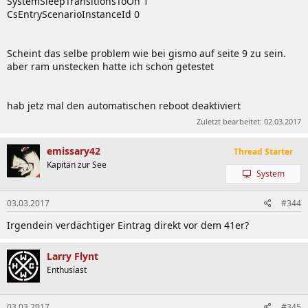
SystemSleepTransitionsToOn 1
kompatibel
CsEntryScenarioInstanceId 0
--> Bitte helft mit sammeln!
Scheint das selbe problem wie bei gismo auf seite 9 zu sein.
2)
RAM
aber ram unstecken hatte ich schon getestet
Hersteller Modell @ Preisvergleich | Quelle |
kompatibel
| Einschränkungen / Anmerkungen
hab jetz mal den automatischen reboot deaktiviert
Hersteller Modell @ Preisvergleich | Quelle |
Zuletzt bearbeitet:
02.03.2017
inkompatibel
| Grund
ADATA XPG V3 AX3U2933W4G12-DBV-RG
| User:
emissary42
Thread Starter
emissary42
|
kompatibel
| XMP wird mit 12-15-15 statt
Kapitän zur See
12-14-14 geladen
System
Corsair Dominator GT CMT6GX3M3A2000C8
| User:
emissary42
|
kompatibel
03.03.2017
#344
Corsair Dominator Platinum CMD16GX3M4A2666C10
|
User:
emissary42
|
kompatibel
Irgendein verdächtiger Eintrag direkt vor dem 41er?
Corsair Vengeance CMZ8GX3M1A1600C9 (Ver5.12)
|
User:
BlackNinja03
|
kompatibel
Larry Flynt
G.SKILL Ares F3-2133C9D-8GAB
| User:
emissary42
|
Enthusiast
kompatibel
G.SKILL RipjawsX F3-2400C11D-8GXM
| User:
emissary42
|
kompatibel
03.03.2017
#345