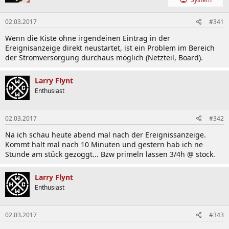
F3
(Initial Release)
F4
(Changes: Enhanced OC & Memory Compatibility)
02.03.2017
#341
F5
(Changes: CPU Microcode Update)
Wenn die Kiste ohne irgendeinen Eintrag in der
F6
(Changes: G3258 Overclocking, Improve SSD
Ereignisanzeige direkt neustartet, ist ein Problem im Bereich
Performance)
der Stromversorgung durchaus möglich (Netzteil, Board).
F7e
(Changes: Beta, Support future NVMe SSD drive)
F7
(Changes: CPU Microcode Update,
Achtung: Es ist
anschließend kein Downgrade mehr möglich!
)
Larry Flynt
F8
(Changes: Enhanced 5th Gen Core
Enthusiast
Processors/Broadwell Support)
02.03.2017
#342
4. Unofficial BIOS Downloads (
Nutzung auf eigene Gefahr,
Garantieverlust!
)
Na ich schau heute abend mal nach der Ereignissanzeige.
Kommt halt mal nach 10 Minuten und gestern hab ich ne
Spoiler
Stunde am stück gezoggt... Bzw primeln lassen 3/4h @ stock.
News & Reviews
Larry Flynt
Enthusiast
HARDWARELUXX Review
Gigabyte GA-Z97X-SOC Force im
Test
Hardwareluxx News:
Gigabyte zeigt Intel Z97-Mainboards
02.03.2017
#343
Hardwareluxx News:
Computex 2014: Gigabyte zeigt das GA-