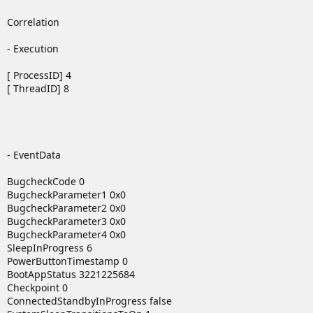
20)
AnandTech
Correlation
21)
Z97 Motherboard LN2 Roundup @ Hardware.Info United
Kingdom
- Execution
ASRock Z97 OC Formula
ASUS Maximus VII Gene
[ ProcessID] 4
Gigabyte Z97X-SOC Force
[ ThreadID] 8
MSI Z97 XPower AC
Hardwareluxx CPU-Kühler & RAM-Kompatibilitätsliste
- EventData
1)
CPU-Kühler
BugcheckCode 0
Hersteller Modell @ Preisvergleich | Quelle |
BugcheckParameter1 0x0
kompatibel
| Einschränkungen / Anmerkungen
BugcheckParameter2 0x0
Hersteller Modell @ Preisvergleich | Quelle |
BugcheckParameter3 0x0
inkompatibel
| Grund
BugcheckParameter4 0x0
be quiet! Dark Rock Pro 3
| User:
iCrack
|
kompatibel
SleepInProgress 6
Prolimatech Megahalems (alle Modelle, ab Rev 2)
|
PowerButtonTimestamp 0
User:
emissary42
|
kompatibel
BootAppStatus 3221225684
Thermalright Archon SB-E / IB-E (X2)
| User:
Checkpoint 0
emissary42
|
kompatibel
ConnectedStandbyInProgress false
Zero Infinity Phantom Knight
| User:
emissary42
|