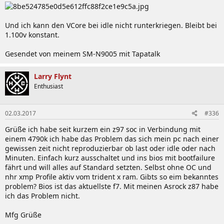
6x audio jacks (Center / Subwoofer Speaker
Out, Rear Speaker Out, Side Speaker Out, Line
In, Line Out, Mic In)
Und ich kann den VCore bei idle nicht runterkriegen. Bleibt bei
1.100v konstant.
Gesendet von meinem SM-N9005 mit Tapatalk
2x 128 Mbit flash
AMI UEFI BIOS
BIOS
Support for DualBIOS
Larry Flynt
PnP 1.0a, DMI 2.7, WfM 2.0, SM BIOS 2.7, ACPI
Enthusiast
5.0
Supported
Windows 7 / 8 / 8.1
02.03.2017
#336
OS
Grüße ich habe seit kurzem ein z97 soc in Verbindung mit
User manual
einem 4790k ich habe das Problem das sich mein pc nach einer
Installation guidebook
gewissen zeit nicht reproduzierbar ob last oder idle oder nach
I/O shield
Minuten. Einfach kurz ausschaltet und ins bios mit bootfailure
Driver disk
Accessories
fährt und will alles auf Standard setzten. Selbst ohne OC und
4x SATA cable
nhr xmp Profile aktiv vom trident x ram. Gibts so eim bekanntes
OC brace
problem? Bios ist das aktuellste f7. Mit meinen Asrock z87 habe
V-probes
ich das Problem nicht.
2x SLI bridge
Mfg Grüße
BIOS