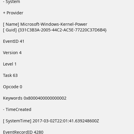
- System
Z97X-SOC Force LN2
+ Provider
International Reviews
00)
Gamezoom
[ Name] Microsoft-Windows-Kernel-Power
01)
Hartware.net
[ Guid] {331C3B3A-2005-44C2-AC5E-77220C37D6B4}
02)
Tweakpc
03)
Awardfabrik
EventID 41
04)
ProClockers
05)
OMF
Version 4
06)
Pclab.pl
(Vergleichstest, 34 Modelle)
07)
shahrsakhtafzar
Level 1
08)
Hardware Asylum
09)
EasyCOM (ua)
Task 63
10)
Benchmark.rs
11)
ocaholic
Opcode 0
12)
PC Perspective
13)
PCaxe
Keywords 0x8000400000000002
14)
pctuning.tyden.cz
15)
Hardware.Info United Kingdom
(Vergleichstest, 19
- TimeCreated
Modelle)
16)
PC Ekspert
[ SystemTime] 2017-03-02T22:01:41.639248600Z
17)
Legit Reviews
18)
Benchit
EventRecordID 4280
19)
HotHardware
(Vergleichstest, 5 Modelle)