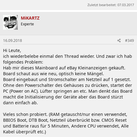
Zuletzt bearbeitet:
07.03.2017
Gigabyte OC Lab:
GIGABYTE OC Lab had its first
MiKARTZ
visitors, world records broken!
Experte
Gigabyte Tech Blog: Windows XP Tools (
Z97 Windows
XP Downloads
)
Overclockers:
The GIGABYTE Z97X Overclocking Guide
16.09.2018
#349
Mirror @ XS:
The GIGABYTE Z97X Overclocking Guide
Gigabyte Support kontaktieren:
Gigabyte eSupport
Hi Leute,
(Germany)
ich wiederbelebe einmal den Thread wieder. Und zwar ich hab
folgendes Problem:
Hab mir dieses Mainboard auf eBay Kleinanzeigen gekauft.
Board schaut aus wie neu, optisch keine Mängel.
3) Tips & Tricks
Board eingebaut und Stromschalter am Netzteil auf 1 gesetzt.
Ohne den Powerschalter des Gehäuses zu drücken, startet der
PC (Power on AC). Lüfter springen an etc. Man denkt das Board
Das Verhalten der Stromsparmechanismen beim
macht die Initialisierung der Geräte aber das Board stürzt
Übertakten (vom Z87X-OC):
dann einfach ab.
Vieles schon probiert. (RAM getauscht/nur einen verwendet,
BBIOS Boot, DTB Boot, Netzteil überbrückt bzw. CMOS Reset
und Batterie raus für 5 Minuten, Andere CPU verwendet, Alle
Power-Off Dead
Syndrom (Rechner lässt sich plötzlich
Kabel überprüft etc.)
nicht mehr einschalten)