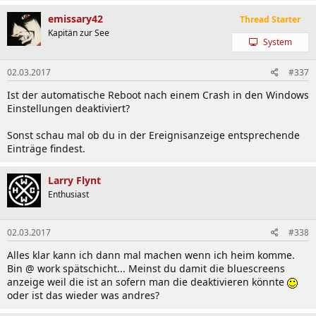
1) Bilder
emissary42
Thread Starter
Kapitän zur See
System
02.03.2017
#337
Ist der automatische Reboot nach einem Crash in den Windows
Einstellungen deaktiviert?
2) Spannungen
Sonst schau mal ob du in der Ereignisanzeige entsprechende
Einträge findest.
0.500V bis
in 1 mV Schritten
1.800V
(Override)
CPU Vcore
Larry Flynt
-0.300V bis
in 1mV Schritten
+0.400V
(Offset)
Enthusiast
CPU VRIN External
1.000V bis
in 10mV Schritten
Override
2.400V
02.03.2017
#338
0.500V bis
in 1mV Schritten
Alles klar kann ich dann mal machen wenn ich heim komme.
CPU Graphics
1.800V
(Override)
Bin @ work spätschicht... Meinst du damit die bluescreens
Voltage
-0.300V bis
in 1mV Schritten
anzeige weil die ist an sofern man die deaktivieren könnte
+0.400V
(Offset)
oder ist das wieder was andres?
0.800V bis
in 1mV Schritten