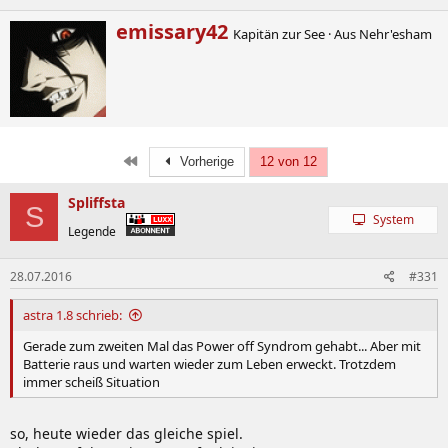
W
emissary42
Kapitän zur See
·
Aus
Nehr'esham
r
i
t
t
Spezifikationen
e
n
b
Erste
Vorherige
12 von 12
y
Model
GA-Z97X-SOC FORCE
Spliffsta
number
S
System
EAN
4719331812232
Legende
Form factor
ATX (305x244mm)
28.07.2016
#331
CPU
LGA1150
Chipset
Intel® Z97
astra 1.8 schrieb:
Number of slots: 4
Gerade zum zweiten Mal das Power off Syndrom gehabt... Aber mit
Channels: Dual
Batterie raus und warten wieder zum Leben erweckt. Trotzdem
Corresponding standard: DDR3
immer scheiß Situation
Memory
3300 (OC) / 3200 (OC) / 3100 (OC) / 3000 (OC) /
2933 (OC) / 2800 (OC) / 2666 (OC) / 2600 (OC)
2500 (OC) / 2400 (OC) / 2200 (OC) / 2133 (OC) /
so, heute wieder das gleiche spiel.
2000 (OC) / 1866 (OC) / 1800 (OC) / 1600 / 1333