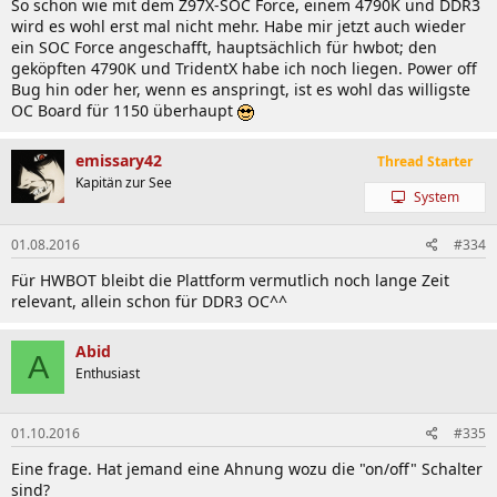
So schön wie mit dem Z97X-SOC Force, einem 4790K und DDR3
1x CPU BCLK Up button
wird es wohl erst mal nicht mehr. Habe mir jetzt auch wieder
1x CPU Ratio Down button
ein SOC Force angeschafft, hauptsächlich für hwbot; den
1x CPU Ratio Up button
geköpften 4790K und TridentX habe ich noch liegen. Power off
1x Memory Safe button
Bug hin oder her, wenn es anspringt, ist es wohl das willigste
1x Settings Lock button
OC Board für 1150 überhaupt
1x Direct to BIOS button
1x OC DIMM switch
emissary42
Thread Starter
1x OC PCIe switch
Kapitän zur See
1x OC Ignition button
System
1 Clear Battery button
2x BIOS switches
01.08.2016
#334
1x onboard voltage measurement module
Für HWBOT bleibt die Plattform vermutlich noch lange Zeit
relevant, allein schon für DDR3 OC^^
4 x USB 2.0 / 1.1 ports
4x USB 3.0 / 2.0 ports
Abid
A
1x optical S / PDIF Out connector
Enthusiast
1x D-Sub port
1x DVI-D port
1x HDMI port
01.10.2016
#335
1x DisplayPort
Back panel
1x PS/2 keyboard & mouse port
Eine frage. Hat jemand eine Ahnung wozu die "on/off" Schalter
1x RJ-45 port
sind?