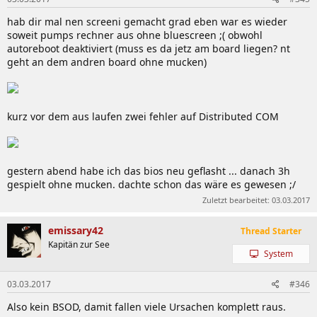
G.SKILL TridentX F3-2400C9Q-16GTXD
| User:
emissary42
|
kompatibel
hab dir mal nen screeni gemacht grad eben war es wieder
G.SKILL TridentX F3-2400C9D-8GTXD
| User:
soweit pumps rechner aus ohne bluescreen ;( obwohl
emissary42
|
kompatibel
autoreboot deaktiviert (muss es da jetz am board liegen? nt
OCZ Reaper HPC Low Voltage OCZ3RPR2133C7LV4GK
|
geht an dem andren board ohne mucken)
User:
emissary42
|
kompatibel
| Achtung: Module
besitzen kein XMP!
Samsung Green MV-3V4G3D
| User:
counterstriker
|
kompatibel
| auch @ DDR3-2133(+)
kurz vor dem aus laufen zwei fehler auf Distributed COM
Team Group Elite TED38192M1333HC9DC
| User:
astra
1.8
|
kompatibel
Team Group Vulcan Orange
TLAD316G2400HC11CDC01
| User:
iCrack
|
kompatibel
gestern abend habe ich das bios neu geflasht ... danach 3h
gespielt ohne mucken. dachte schon das wäre es gewesen ;/
Zuletzt bearbeitet:
03.03.2017
emissary42
--> Bitte helft mit sammeln!
Thread Starter
Kapitän zur See
System
3) Mainboard
03.03.2017
#346
Z97X-SOC Force:
EK launches GIGABYTE® Z97X-SOC
Force water cooling solution | EKWB
Also kein BSOD, damit fallen viele Ursachen komplett raus.