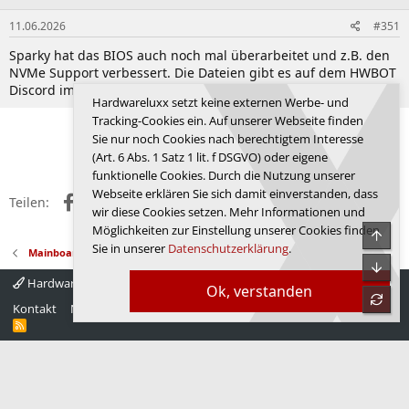
n
e
11.06.2026
#351
n
Sparky hat das BIOS auch noch mal überarbeitet und z.B. den
:
NVMe Support verbessert. Die Dateien gibt es auf dem HWBOT
Discord im DDR3 Kanal oder notfalls direkt von mir.
Hardwareluxx setzt keine externen Werbe- und
Tracking-Cookies ein. Auf unserer Webseite finden
Erste
Vorherige
12 von 12
Sie nur noch Cookies nach berechtigtem Interesse
Anmelden, um zu antworten.
(Art. 6 Abs. 1 Satz 1 lit. f DSGVO) oder eigene
funktionelle Cookies. Durch die Nutzung unserer
Webseite erklären Sie sich damit einverstanden, dass
Facebook
X (Twitter)
Reddit
WhatsApp
E-Mail
Link
Teilen:
wir diese Cookies setzen. Mehr Informationen und
Möglichkeiten zur Einstellung unserer Cookies finden
Obe
Sie in unserer
Datenschutzerklärung
.
Mainboard-Sammelthreads
Unte
Hardwareluxx 4.0
Deutsch
Ok, verstanden
refre
Kontakt
Nutzungsbedingungen
Datenschutz
Hilfe
Startseite
R
S
S