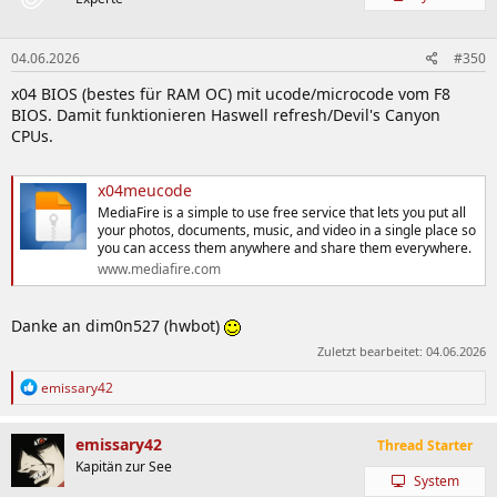
Ist nur abfotografiert, sieht aber halbwegs original aus.
Zuletzt bearbeitet:
02.12.2015
04.06.2026
#350
x04 BIOS (bestes für RAM OC) mit ucode/microcode vom F8
BIOS. Damit funktionieren Haswell refresh/Devil's Canyon
CPUs.
x04meucode
MediaFire is a simple to use free service that lets you put all
your photos, documents, music, and video in a single place so
you can access them anywhere and share them everywhere.
www.mediafire.com
Danke an dim0n527 (hwbot)
Zuletzt bearbeitet:
04.06.2026
R
emissary42
e
a
k
emissary42
Thread Starter
t
Kapitän zur See
i
System
o