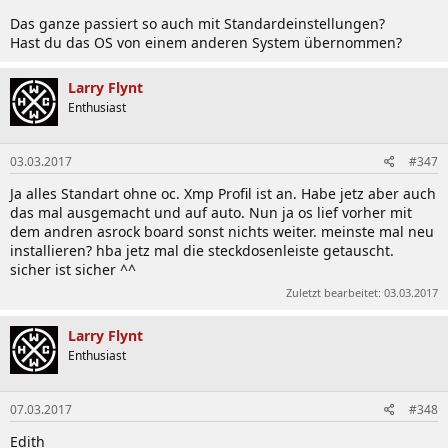
Das ganze passiert so auch mit Standardeinstellungen?
Hast du das OS von einem anderen System übernommen?
Wer mir die Arbeit abnehmen möchte, kann seinen Eintrag
Larry Flynt
gern direkt in diesem Format posten. Danke.​
Enthusiast
Nützliche Links & Tips (im Forum & im WWW)
03.03.2017
#347
1) Hardwareluxx
Ja alles Standart ohne oc. Xmp Profil ist an. Habe jetz aber auch
http://www.hardwareluxx.de/communit...ews-links-
das mal ausgemacht und auf auto. Nun ja os lief vorher mit
bilder-reviews-z97-h97-1010600.html
dem andren asrock board sonst nichts weiter. meinste mal neu
http://www.hardwareluxx.de/communit...table-guide-
installieren? hba jetz mal die steckdosenleiste getauscht.
und-full-custom-liste-989828.html
sicher ist sicher ^^
Zuletzt bearbeitet:
03.03.2017
http://www.hardwareluxx.de/community/f11/intel-
haswell-sockel-1150-geruechte-faq-infos-930594.html
http://www.hardwareluxx.de/communit...l-sockel-1150-
Larry Flynt
haswell-laberthread-962401.html
Enthusiast
http://www.hardwareluxx.de/communit...rgebnis-
thread-kein-quatschthread-959285.html
07.03.2017
#348
Edith
2) WWW (international)