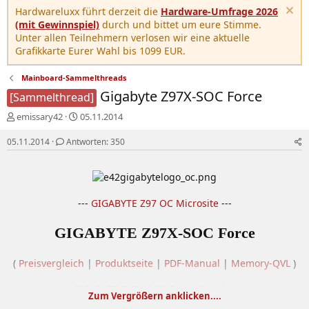
Hardwareluxx führt derzeit die
Hardware-Umfrage 2026
(mit Gewinnspiel)
durch und bittet um eure Stimme.
Unter allen Teilnehmern verlosen wir eine aktuelle
Grafikkarte Eurer Wahl bis 1099 EUR.
Mainboard-Sammelthreads
Gigabyte Z97X-SOC Force
[Sammelthread]
E
E
emissary42
05.11.2014
r
r
s
s
05.11.2014
Antworten: 350
t
t
e
e
l
l
l
l
e
---
t
GIGABYTE Z97 OC Microsite
---
r
a
m
GIGABYTE Z97X-SOC Force
(
Preisvergleich
|
Produktseite
|
PDF-Manual
|
Memory-QVL
)
---
GIGABYTE Z97X-SOC Force @ hwbot
---
Zum Vergrößern anklicken....