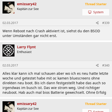
1.800V
(Override)
CPU RING Voltage
emissary42
Thread Starter
-0.300V bis
in 1mV Schritten
Kapitän zur See
+0.400V
(Offset)
System
CPU System Agent
-0.300V bis
als Offset in 1mV
Voltage
+0.400V
Schritten
02.03.2017
#339
CPU I/O Analog
-0.300V bis
als Offset in 1mV
Wenn Reboot nach Crash aktiviert ist, siehst du den BSOD
Voltage
+0,400V
Schritten
unter Umständen gar nicht erst.
CPU I/O Digital
-0.300V bis
als Offset in 1mV
Voltage
+0,400V
Schritten
Larry Flynt
1.160V bis
DRAM Voltage
Enthusiast
in 20mV Schritten
2.100V
0.325 bis
DRAM Termination
in 3mV Schritten
02.03.2017
#340
1.939V
0.650 bis
Alles klar kann ich mal schauen aber wo ich es neu hatte letzte
PCH Core
in 5mV Schritten
1.300V
woche und getestet habe mit oc kamen bluescreens ohne
direkten neu boot. Bis ich dann festgestellt habe das auch so
1.050V bis
PCH I/O
in 5mV Schritten
irgendwas im busch ist. Das wie strom weg. Und richtiger
1.900V
neuboot. Hab auch mal bios Batterie gewechselt. Ohne Erfolg
3) BIOS Downloads -
Achtung: Beim BIOS Update gehen die
gespeicherten OC Profile verloren (diese sind nicht
emissary42
Thread Starter
auf/abwärtskompatibel).
Kapitän zur See
System