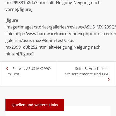
mx299831b8da3.html alt=Neigung]Neigung nach
vorne[/figure]
[figure
image=images/stories/galleries/reviews/ASUS_MX_299Q
link=http://www.hardwareluxx.de/index.php/fotostrecken
galerien/asus-mx299q-im-test/asus-
mx29991d0b252.html alt=Neigung]Neigung nach
hinten[/figure]
Seite 1: ASUS MX299Q
Seite 3: Anschlüsse,
im Test
Steuerelemente und OSD
Quellen und weitere Links