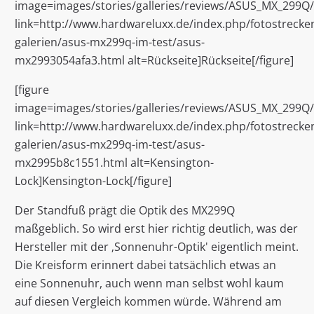
image=images/stories/galleries/reviews/ASUS_MX_299Q
link=http://www.hardwareluxx.de/index.php/fotostrecken
galerien/asus-mx299q-im-test/asus-
mx2993054afa3.html alt=Rückseite]Rückseite[/figure]
[figure
image=images/stories/galleries/reviews/ASUS_MX_299Q
link=http://www.hardwareluxx.de/index.php/fotostrecken
galerien/asus-mx299q-im-test/asus-
mx2995b8c1551.html alt=Kensington-
Lock]Kensington-Lock[/figure]
Der Standfuß prägt die Optik des MX299Q
maßgeblich. So wird erst hier richtig deutlich, was der
Hersteller mit der ‚Sonnenuhr-Optik' eigentlich meint.
Die Kreisform erinnert dabei tatsächlich etwas an
eine Sonnenuhr, auch wenn man selbst wohl kaum
auf diesen Vergleich kommen würde. Während am