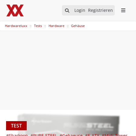
Login
Registrieren
Hardwareluxx
Tests
Hardware
Gehäuse
TEST
#Sharkoon
#PURE-STEEL
#Gehaeuse
#E-ATX
#Midi-Tower