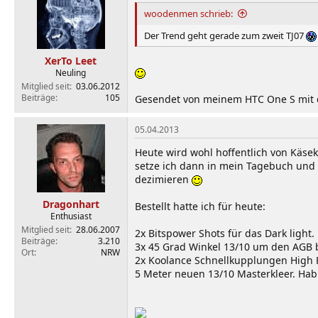
woodenmen schrieb:
Der Trend geht gerade zum zweit TJ07
XerTo Leet
Neuling
Mitglied seit
03.06.2012
Beiträge
105
Gesendet von meinem HTC One S mit 
05.04.2013
Heute wird wohl hoffentlich von Käs
setze ich dann in mein Tagebuch und 
dezimieren
Dragonhart
Bestellt hatte ich für heute:
Enthusiast
Mitglied seit
28.06.2007
2x Bitspower Shots für das Dark light.
Beiträge
3.210
3x 45 Grad Winkel 13/10 um den AGB 
Ort
NRW
2x Koolance Schnellkupplungen High 
5 Meter neuen 13/10 Masterkleer. Ha