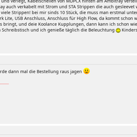
t und verlegt, Kabelschellen von MDPCX hinten am Ambitray verteilt
ray auch verkabelt mit Strom und STA Strippen die auch gesleevet
le Strippen! bei mir sinds 10 Stück, die muss man erstmal unterbr
k Lite, USB Anschluss, Anschluss für High Flow, da kommt schon w
ts bringt, und deie Koolance Kupplungen, dann kann ich schon wi
Schreibstisch und ich genieße täglich die Beleuchtung
Kinders
rde dann mal die Bestellung raus jagen
--------