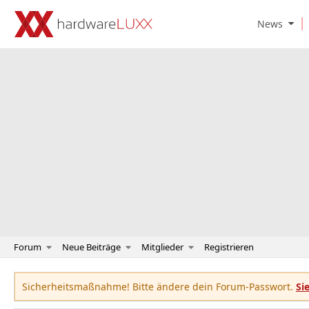
O
News
p
e
n
N
e
w
s
S
u
b
m
e
n
u
Forum
Neue Beiträge
Mitglieder
Registrieren
Sicherheitsmaßnahme! Bitte ändere dein Forum-Passwort.
Si