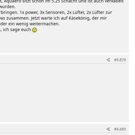
, Aquaero sitzt schon im 5.25 Schacht und ist auch verkabelt
 wurden.
ingen. 1x power, 3x Sensoren, 2x Lüfter, 2x Lüfter zur
as zusammen. Jetzt warte ich auf Käsekönig, der mir
eder ein wenig weitermachen.
, ich sage euch
#6.879
#6.880