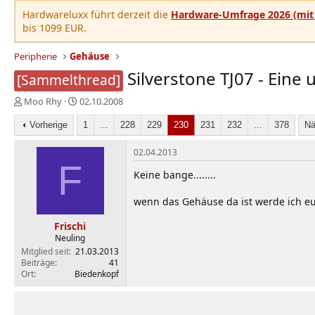
Hardwareluxx führt derzeit die
Hardware-Umfrage 2026 (mit 
bis 1099 EUR.
Peripherie
Gehäuse
Silverstone TJ07 - Eine
[Sammelthread]
E
E
Moo Rhy
02.10.2008
r
r
s
Vorherige
s
1
...
228
229
230
231
232
...
378
Nä
t
t
e
e
02.04.2013
l
F
l
Keine bange........
l
l
e
t
wenn das Gehäuse da ist werde ich euc
r
a
m
Frischi
Neuling
Mitglied seit
21.03.2013
Beiträge
41
Ort
Biedenkopf