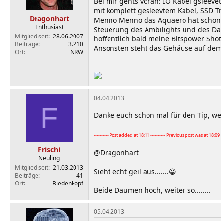
Bei mir gehts voran: IO Kabel gsleeve
mit komplett gesleevtem Kabel, SSD T
Dragonhart
Menno Menno das Aquaero hat schon vie
Enthusiast
Steuerung des Ambilights und des Dar
Mitglied seit
28.06.2007
hoffentlich bald meine Bitspower Sho
Beiträge
3.210
Ansonsten steht das Gehäuse auf dem 
Ort
NRW
04.04.2013
F
Danke euch schon mal für den Tip, we
---------- Post added at 18:11 ---------- Previous post was at 18:09 --
Frischi
@Dragonhart
Neuling
Mitglied seit
21.03.2013
Sieht echt geil aus.......😀
Beiträge
41
Ort
Biedenkopf
Beide Daumen hoch, weiter so........
05.04.2013