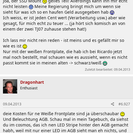
Joa, der SSD Mount
geiles Teil! Allerdings kann ihn mir echt
nicht leisten
Meine Regierung bringt mich um wenn sie
sieht für was ich so en haufen Geld ausgegeben hab
Ich weiss, er ist jeden Cent wert (Verarbeitung usw.) aber wie
gesagt, für mich echt zu teuer ... (ja hört sich komisch an von
einem der zwei TJ07 zuhause stehen hat!)
Ich lass mir nicht rein reden - ist meins und es gefällt mir so
wie es ist
Nur mit der weißen Frontplate, die hab ich bei Ricardo jetzt
mal noch bestellt, mal schauen wie es aussieht, wenn es nicht
passt kommt sie in meinen alten -> schwarz/weiß
Zuletzt bearbeitet:
09.04.2013
Dragonhart
Enthusiast
09.04.2013
#6.927
deie Kosten für ne Weiße Frontplate sind ja überschaubar
Und Beleuchtung AGB. Schau mal in mein Tagebuch, da siehst
du im cosmos, das ich nen LED Stripe hinter den AGB gemacht
habh, weil mit nur einer LED im AGB sieht man eh nichts, und