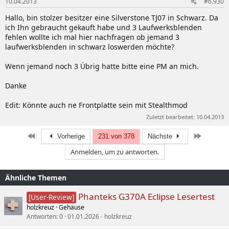
10.04.2013
#6.930
Hallo, bin stolzer besitzer eine Silverstone TJ07 in Schwarz. Da
ich Ihn gebraucht gekauft habe und 3 Laufwerksblenden
fehlen wollte ich mal hier nachfragen ob jemand 3
laufwerksblenden in schwarz loswerden möchte?
Wenn jemand noch 3 Übrig hatte bitte eine PM an mich.
Danke
Edit: Könnte auch ne Frontplatte sein mit Stealthmod
Zuletzt bearbeitet:
10.04.2013
Erste
Letzte
Vorherige
231 von 378
Nächste
Anmelden, um zu antworten.
Ähnliche Themen
Phanteks G370A Eclipse Lesertest
[User-Review]
holzkreuz
Gehäuse
Antworten
0
01.01.2026
holzkreuz