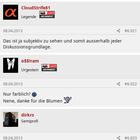
CloudStrife81
Legende
08.04.2013
#6.921
Das ist ja subjektiv zu sehen und somit ausserhalb jeder
Diskussionsgrundlage.
o$$!ram
Urgestein
08.04.2013
#6.922
Nur farblich?
Nene, danke für die Blumen
dirkrs
Semiprofi
08.04.2013
#6.923