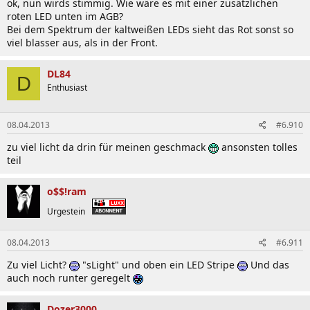
ok, nun wirds stimmig. Wie wäre es mit einer zusätzlichen
roten LED unten im AGB?
Bei dem Spektrum der kaltweißen LEDs sieht das Rot sonst so
viel blasser aus, als in der Front.
DL84
D
Enthusiast
08.04.2013
#6.910
zu viel licht da drin für meinen geschmack
ansonsten tolles
teil
o$$!ram
Urgestein
08.04.2013
#6.911
Zu viel Licht?
"sLight" und oben ein LED Stripe
Und das
auch noch runter geregelt
Dozer3000