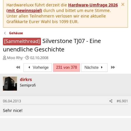
Hardwareluxx führt derzeit die
Hardware-Umfrage 2026
(mit Gewinnspiel)
durch und bittet um eure Stimme.
Unter allen Teilnehmern verlosen wir eine aktuelle
Grafikkarte Eurer Wahl bis 1099 EUR.
Gehäuse
Silverstone TJ07 - Eine
[Sammelthread]
unendliche Geschichte
E
E
Moo Rhy
02.10.2008
r
r
Erste
Letzte
s
s
Vorherige
231 von 378
Nächste
t
t
e
e
dirkrs
l
l
Semiprofi
l
l
e
t
r
a
06.04.2013
#6.901
m
Sehr nice!