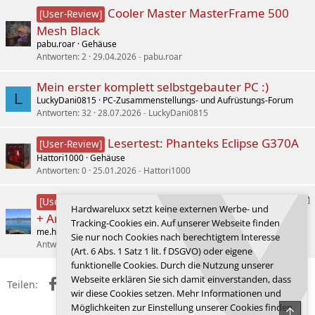
Cooler Master MasterFrame 500
[User-Review]
Mesh Black
pabu.roar
Gehäuse
Antworten
2
29.04.2026
pabu.roar
Mein erster komplett selbstgebauter PC :)
L
LuckyDani0815
PC-Zusammenstellungs- und Aufrüstungs-Forum
Antworten
32
28.07.2026
LuckyDani0815
Lesertest: Phanteks Eclipse G370A
[User-Review]
Hattori1000
Gehäuse
Antworten
0
25.01.2026
Hattori1000
A
Lesertest Arctic Xtender VG Black
[User-Review]
Hardwareluxx setzt keine externen Werbe- und
r
+ Arctic Liquid Freezer III Pro 420mm
Tracking-Cookies ein. Auf unserer Webseite finden
t
me.home
Gehäuse
Sie nur noch Cookies nach berechtigtem Interesse
i
Antworten
0
26.11.2025
me.home
(Art. 6 Abs. 1 Satz 1 lit. f DSGVO) oder eigene
k
e
funktionelle Cookies. Durch die Nutzung unserer
l
Webseite erklären Sie sich damit einverstanden, dass
Facebook
X (Twitter)
Reddit
WhatsApp
E-Mail
Link
Teilen:
wir diese Cookies setzen. Mehr Informationen und
Möglichkeiten zur Einstellung unserer Cookies finden
Obe