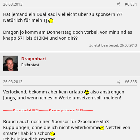
26.03.2013
#6.834
Hat jemand ein Dual Radi vielleicht über zu sponsern ???
Natürlich für mein TJ
Dragon jo komm am Donnerstag doch vorbei, von mir sind es
knapp 571 bis 613KM und von dir??
Zuletzt bearbeitet:
26.03.2013
Dragonhart
Enthusiast
26.03.2013
#6.835
Verlockend, bekomm aber kein urlaub
also anstrengen
Jungs, und wenn ich es in Worte umsetzen soll, melden!
---------- Post added at 18:20 ---------- Previous post was at 18:19 ----------
Brauch auch noch nen Sponsor für 2koolance vln3
Kupplungen, ohne die ich nicht weiterkomme
Netzteil von
smatter hab ich schon
Ich huldige dich smatter