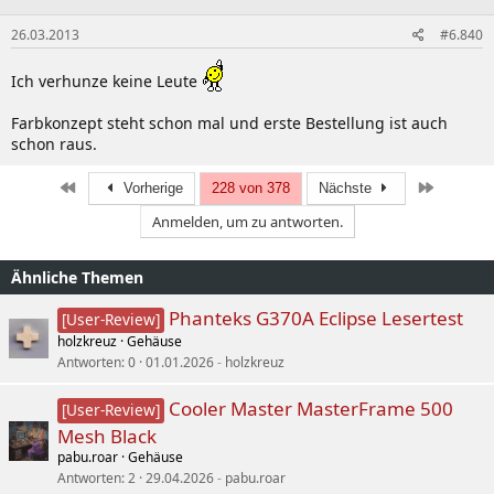
26.03.2013
#6.840
Ich verhunze keine Leute
Farbkonzept steht schon mal und erste Bestellung ist auch
schon raus.
Erste
Letzte
Vorherige
228 von 378
Nächste
Anmelden, um zu antworten.
Ähnliche Themen
Phanteks G370A Eclipse Lesertest
[User-Review]
holzkreuz
Gehäuse
Antworten
0
01.01.2026
holzkreuz
Cooler Master MasterFrame 500
[User-Review]
Mesh Black
pabu.roar
Gehäuse
Antworten
2
29.04.2026
pabu.roar