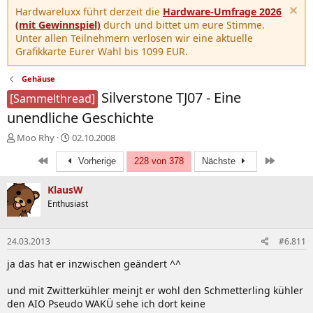
Hardwareluxx führt derzeit die
Hardware-Umfrage 2026
(mit Gewinnspiel)
durch und bittet um eure Stimme.
Unter allen Teilnehmern verlosen wir eine aktuelle
Grafikkarte Eurer Wahl bis 1099 EUR.
Gehäuse
Silverstone TJ07 - Eine
[Sammelthread]
unendliche Geschichte
E
E
Moo Rhy
02.10.2008
r
r
Erste
Letzte
s
s
Vorherige
228 von 378
Nächste
t
t
e
e
KlausW
l
l
Enthusiast
l
l
e
t
r
a
24.03.2013
#6.811
m
ja das hat er inzwischen geändert ^^
und mit Zwitterkühler meinjt er wohl den Schmetterling kühler
den AIO Pseudo WAKÜ sehe ich dort keine