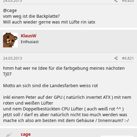
24.03.2013
#6.820
@cage
vom weg ist die Backplatte?
Will auch wieder gerne was mit Lüfte rin iatx
KlausW
Enthusiast
24.03.2013
#6.821
hmm hat wer ne Idee für die farbgebung meines nächsten
TJ07
Motto an sich sind die Landesfarben weiss rot
inkl einem Peter auf der GPU ( natürlich invertet ATX ) mit nem
roten und weißen Lüfter
und nem Doppelbestückten CPU Lüfter ( auch weiß rot ^^ )
jetzt soll / darf es aber natürlich nicht too much werden was
mache ich also am besten mit dem Gehäuse / Innenraum? :-/
cage