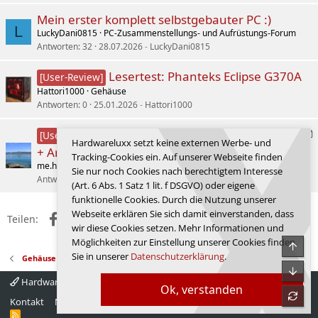
Mein erster komplett selbstgebauter PC :)
L
LuckyDani0815
PC-Zusammenstellungs- und Aufrüstungs-Forum
Antworten
32
28.07.2026
LuckyDani0815
Lesertest: Phanteks Eclipse G370A
[User-Review]
Hattori1000
Gehäuse
Antworten
0
25.01.2026
Hattori1000
A
Lesertest Arctic Xtender VG Black
[User-Review]
Hardwareluxx setzt keine externen Werbe- und
r
+ Arctic Liquid Freezer III Pro 420mm
Tracking-Cookies ein. Auf unserer Webseite finden
t
me.home
Gehäuse
Sie nur noch Cookies nach berechtigtem Interesse
i
Antworten
0
26.11.2025
me.home
(Art. 6 Abs. 1 Satz 1 lit. f DSGVO) oder eigene
k
funktionelle Cookies. Durch die Nutzung unserer
e
l
Webseite erklären Sie sich damit einverstanden, dass
Facebook
X (Twitter)
Reddit
WhatsApp
E-Mail
Link
Teilen:
wir diese Cookies setzen. Mehr Informationen und
Möglichkeiten zur Einstellung unserer Cookies finden
Obe
Sie in unserer
Datenschutzerklärung
.
Gehäuse
Unte
Hardwareluxx 4.0
Deutsch
Ok, verstanden
refre
Kontakt
Nutzungsbedingungen
Datenschutz
Hilfe
Startseite
R