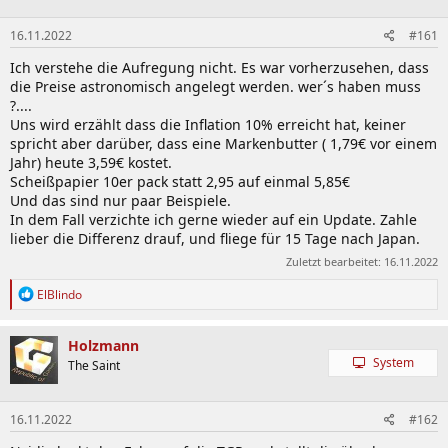
16.11.2022
#161
Ich verstehe die Aufregung nicht. Es war vorherzusehen, dass
die Preise astronomisch angelegt werden. wer´s haben muss
?....
Uns wird erzählt dass die Inflation 10% erreicht hat, keiner
spricht aber darüber, dass eine Markenbutter ( 1,79€ vor einem
Jahr) heute 3,59€ kostet.
Scheißpapier 10er pack statt 2,95 auf einmal 5,85€
Und das sind nur paar Beispiele.
In dem Fall verzichte ich gerne wieder auf ein Update. Zahle
lieber die Differenz drauf, und fliege für 15 Tage nach Japan.
Zuletzt bearbeitet:
16.11.2022
R
ElBlindo
e
a
k
Holzmann
t
System
The Saint
i
o
n
16.11.2022
#162
e
n