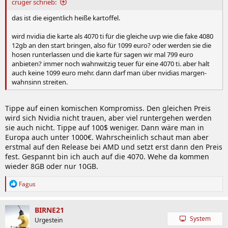
cruger schrieb:
das ist die eigentlich heiße kartoffel.
wird nvidia die karte als 4070 ti für die gleiche uvp wie die fake 4080
12gb an den start bringen, also für 1099 euro? oder werden sie die
hosen runterlassen und die karte für sagen wir mal 799 euro
anbieten? immer noch wahnwitzig teuer für eine 4070 ti. aber halt
auch keine 1099 euro mehr. dann darf man über nvidias margen-
wahnsinn streiten.
Tippe auf einen komischen Kompromiss. Den gleichen Preis
wird sich Nvidia nicht trauen, aber viel runtergehen werden
sie auch nicht. Tippe auf 100$ weniger. Dann wäre man in
Europa auch unter 1000€. Wahrscheinlich schaut man aber
erstmal auf den Release bei AMD und setzt erst dann den Preis
fest. Gespannt bin ich auch auf die 4070. Wehe da kommen
wieder 8GB oder nur 10GB.
R
Fagus
e
a
k
BIRNE21
t
System
Urgestein
i