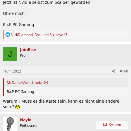
Jetzt ist Nvidia selbst zum Scalper geworden.
Ohne mich.
R.i.P PC Gaming
R
NickDiamond
,
Ossi
und
Bullseye13
e
a
k
JoinRise
J
t
Profi
i
o
n
16.11.2022
#160
e
n
:
MrDanielVie schrieb:
R.i.P PC Gaming
Warum ? Muss es die Karte sein, kann es nicht eine andere
sein ?
Nayle
System
Enthusiast