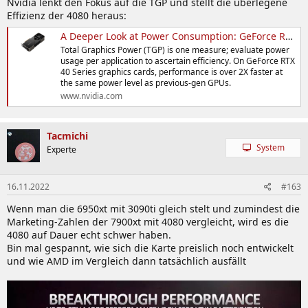
Nvidia lenkt den Fokus auf die TGP und stellt die überlegene
:
Effizienz der 4080 heraus:
A Deeper Look at Power Consumption: GeForce RTX 4080 Power Is About More Than TGP
Total Graphics Power (TGP) is one measure; evaluate power
usage per application to ascertain efficiency. On GeForce RTX
40 Series graphics cards, performance is over 2X faster at
the same power level as previous-gen GPUs.
www.nvidia.com
Tacmichi
System
Experte
16.11.2022
#163
Wenn man die 6950xt mit 3090ti gleich stelt und zumindest die
Marketing-Zahlen der 7900xt mit 4080 vergleicht, wird es die
4080 auf Dauer echt schwer haben.
Bin mal gespannt, wie sich die Karte preislich noch entwickelt
und wie AMD im Vergleich dann tatsächlich ausfällt