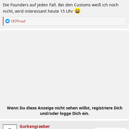
Die Founders auf jeden Fall. Bei den Customs weiß ich noch
nicht, wird interessant heute 15 Uhr
R
187Proof
e
a
k
t
i
o
n
e
n
:
Wenn Du diese Anzeige nicht sehen willst, registriere Dich
und/oder logge Dich ein.
Gurkengraeber