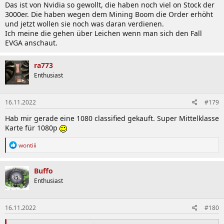
Das ist von Nvidia so gewollt, die haben noch viel on Stock der
3000er. Die haben wegen dem Mining Boom die Order erhöht
und jetzt wollen sie noch was daran verdienen.
Ich meine die gehen über Leichen wenn man sich den Fall
EVGA anschaut.
ra773
Enthusiast
16.11.2022
#179
Hab mir gerade eine 1080 classified gekauft. Super Mittelklasse
Karte für 1080p
R
wontiii
e
a
k
Buffo
t
Enthusiast
i
o
n
16.11.2022
#180
e
n