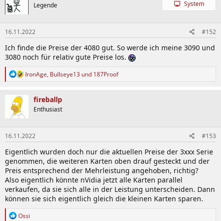
System
Legende
16.11.2022
#152
Ich finde die Preise der 4080 gut. So werde ich meine 3090 und
3080 noch für relativ gute Preise los.
R
IronAge
,
Bullseye13
und
187Proof
e
a
k
fireballp
t
Enthusiast
i
o
n
16.11.2022
#153
e
n
Eigentlich wurden doch nur die aktuellen Preise der 3xxx Serie
:
genommen, die weiteren Karten oben drauf gesteckt und der
Preis entsprechend der Mehrleistung angehoben, richtig?
Also eigentlich könnte nVidia jetzt alle Karten parallel
verkaufen, da sie sich alle in der Leistung unterscheiden. Dann
können sie sich eigentlich gleich die kleinen Karten sparen.
R
Ossi