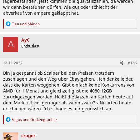
lagerbeständen. jetzt kommen die quartalszahlen, da werden
wir dann bestaunen dürfen, wie gut oder schlecht der
abverkauf von ampere geklappt hat.
R
Ossi
und
M4rvin
e
a
k
AyC
A
t
Enthusiast
i
o
n
16.11.2022
#166
e
n
Bin ja gespannt ob Scalper bei den Preisen trotzdem
:
zuschlagen und den Weg über Ebay gehen... ich denke leider,
dass die Karten weggehen. Gibt einfach keine Konkurrenz von
AMD für 1 Monat und gleichzeitig ist die 4080 12GB
zurückgezogen worden. Heißt die Anzahl an Karten heute auf
dem Markt ist viel geringer als wenn zwei Grafikkarten heute
erschienen wären. Ich schaue es mir genüsslich an.
R
Fagus
und
Gurkengraeber
e
a
k
cruger
t