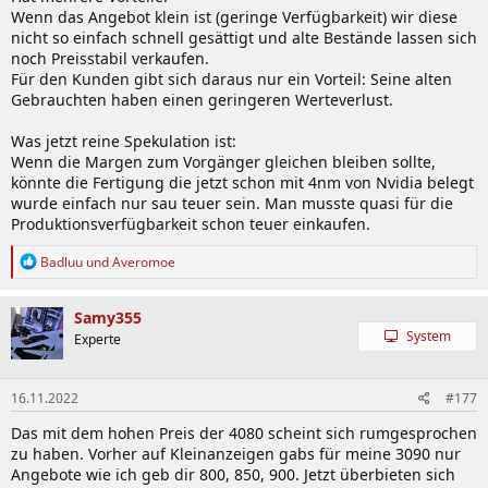
Wenn das Angebot klein ist (geringe Verfügbarkeit) wir diese
nicht so einfach schnell gesättigt und alte Bestände lassen sich
noch Preisstabil verkaufen.
Für den Kunden gibt sich daraus nur ein Vorteil: Seine alten
Gebrauchten haben einen geringeren Werteverlust.
Was jetzt reine Spekulation ist:
Wenn die Margen zum Vorgänger gleichen bleiben sollte,
könnte die Fertigung die jetzt schon mit 4nm von Nvidia belegt
wurde einfach nur sau teuer sein. Man musste quasi für die
Produktionsverfügbarkeit schon teuer einkaufen.
R
Badluu
und
Averomoe
e
a
k
Samy355
t
System
Experte
i
o
n
16.11.2022
#177
e
n
Das mit dem hohen Preis der 4080 scheint sich rumgesprochen
:
zu haben. Vorher auf Kleinanzeigen gabs für meine 3090 nur
Angebote wie ich geb dir 800, 850, 900. Jetzt überbieten sich