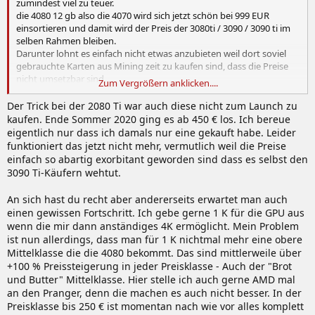
zumindest viel zu teuer.
die 4080 12 gb also die 4070 wird sich jetzt schön bei 999 EUR
einsortieren und damit wird der Preis der 3080ti / 3090 / 3090 ti im
selben Rahmen bleiben.
Darunter lohnt es einfach nicht etwas anzubieten weil dort soviel
gebrauchte Karten aus Mining zeit zu kaufen sind, dass die Preise
nicht umsetzbar sind.
Zum Vergrößern anklicken....
Einfach nicht Jammern. Wer 4k will muss soll dann auch bitte bereit
Der Trick bei der 2080 Ti war auch diese nicht zum Launch zu
sein für das abzocken.
kaufen. Ende Sommer 2020 ging es ab 450 € los. Ich bereue
1080p oder 1440p reichen oft auch und kostet nur einen Bruchteil.
eigentlich nur dass ich damals nur eine gekauft habe. Leider
funktioniert das jetzt nicht mehr, vermutlich weil die Preise
einfach so abartig exorbitant geworden sind dass es selbst den
3090 Ti-Käufern wehtut.
An sich hast du recht aber andererseits erwartet man auch
einen gewissen Fortschritt. Ich gebe gerne 1 K für die GPU aus
wenn die mir dann anständiges 4K ermöglicht. Mein Problem
ist nun allerdings, dass man für 1 K nichtmal mehr eine obere
Mittelklasse die die 4080 bekommt. Das sind mittlerweile über
+100 % Preissteigerung in jeder Preisklasse - Auch der "Brot
und Butter" Mittelklasse. Hier stelle ich auch gerne AMD mal
an den Pranger, denn die machen es auch nicht besser. In der
Preisklasse bis 250 € ist momentan nach wie vor alles komplett