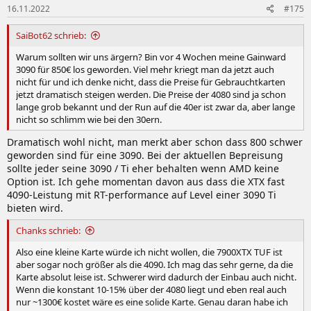
16.11.2022
#175
SaiBot62 schrieb:
Warum sollten wir uns ärgern? Bin vor 4 Wochen meine Gainward
3090 für 850€ los geworden. Viel mehr kriegt man da jetzt auch
nicht für und ich denke nicht, dass die Preise für Gebrauchtkarten
jetzt dramatisch steigen werden. Die Preise der 4080 sind ja schon
lange grob bekannt und der Run auf die 40er ist zwar da, aber lange
nicht so schlimm wie bei den 30ern.
Dramatisch wohl nicht, man merkt aber schon dass 800 schwer
geworden sind für eine 3090. Bei der aktuellen Bepreisung
sollte jeder seine 3090 / Ti eher behalten wenn AMD keine
Option ist. Ich gehe momentan davon aus dass die XTX fast
4090-Leistung mit RT-performance auf Level einer 3090 Ti
bieten wird.
Chanks schrieb:
Also eine kleine Karte würde ich nicht wollen, die 7900XTX TUF ist
aber sogar noch größer als die 4090. Ich mag das sehr gerne, da die
Karte absolut leise ist. Schwerer wird dadurch der Einbau auch nicht.
Wenn die konstant 10-15% über der 4080 liegt und eben real auch
nur ~1300€ kostet wäre es eine solide Karte. Genau daran habe ich