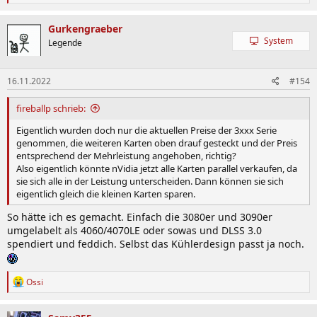
e
a
k
Gurkengraeber
t
System
Legende
i
o
n
16.11.2022
#154
e
n
:
fireballp schrieb:
Eigentlich wurden doch nur die aktuellen Preise der 3xxx Serie
genommen, die weiteren Karten oben drauf gesteckt und der Preis
entsprechend der Mehrleistung angehoben, richtig?
Also eigentlich könnte nVidia jetzt alle Karten parallel verkaufen, da
sie sich alle in der Leistung unterscheiden. Dann können sie sich
eigentlich gleich die kleinen Karten sparen.
So hätte ich es gemacht. Einfach die 3080er und 3090er
umgelabelt als 4060/4070LE oder sowas und DLSS 3.0
spendiert und feddich. Selbst das Kühlerdesign passt ja noch.
R
Ossi
e
a
k