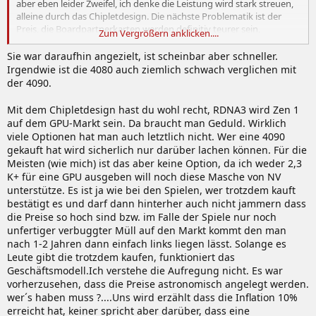
aber eben leider Zweifel, ich denke die Leistung wird stark streuen,
alleine durch das Chipletdesign. Die nächste Problematik ist der
Preis, die Boardpartnerkarten werden definitiv teurer sein,
Zum Vergrößern anklicken....
spannend ist dann auch nochmal die Frage was der Markt aus dem
Preis macht. Aktuell denke ich nicht, dass ich den Kauf meiner 4090
Sie war daraufhin angezielt, ist scheinbar aber schneller.
bereuen werde. Klar wird die 4090 relativ 300-400€ zu teuer gewesen
Irgendwie ist die 4080 auch ziemlich schwach verglichen mit
sein, aber in den aktuellen Preisdimensionen ist es dann eben leider
der 4090.
auch kein riesiger Unterschied mehr.
Mit dem Chipletdesign hast du wohl recht, RDNA3 wird Zen 1
auf dem GPU-Markt sein. Da braucht man Geduld. Wirklich
Ich denke das eine 7900 XTX die 4080 erreiche, daran zweifelt
viele Optionen hat man auch letztlich nicht. Wer eine 4090
eigentlich wirklich niemand. Die Frage ist ob eine 7900XT das schafft
gekauft hat wird sicherlich nur darüber lachen können. Für die
und wie weit die 7900XTX von einer 4090 weg ist.
Meisten (wie mich) ist das aber keine Option, da ich weder 2,3
K+ für eine GPU ausgeben will noch diese Masche von NV
unterstütze. Es ist ja wie bei den Spielen, wer trotzdem kauft
bestätigt es und darf dann hinterher auch nicht jammern dass
die Preise so hoch sind bzw. im Falle der Spiele nur noch
unfertiger verbuggter Müll auf den Markt kommt den man
nach 1-2 Jahren dann einfach links liegen lässt. Solange es
Leute gibt die trotzdem kaufen, funktioniert das
Geschäftsmodell.Ich verstehe die Aufregung nicht. Es war
vorherzusehen, dass die Preise astronomisch angelegt werden.
wer´s haben muss ?....Uns wird erzählt dass die Inflation 10%
erreicht hat, keiner spricht aber darüber, dass eine