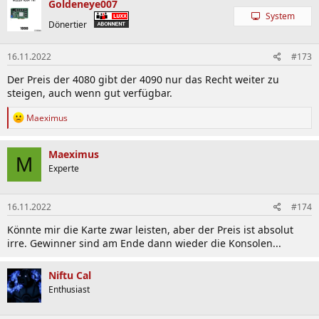
Goldeneye007
System
Dönertier
16.11.2022
#173
Der Preis der 4080 gibt der 4090 nur das Recht weiter zu
steigen, auch wenn gut verfügbar.
R
Maeximus
e
a
k
Maeximus
M
t
Experte
i
o
n
16.11.2022
#174
e
n
Könnte mir die Karte zwar leisten, aber der Preis ist absolut
:
irre. Gewinner sind am Ende dann wieder die Konsolen...
Niftu Cal
Enthusiast