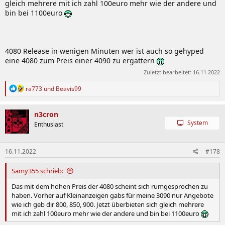
gleich mehrere mit ich zahl 100euro mehr wie der andere und
bin bei 1100euro
4080 Release in wenigen Minuten wer ist auch so gehyped
eine 4080 zum Preis einer 4090 zu ergattern
Zuletzt bearbeitet:
16.11.2022
R
ra773
und
Beavis99
e
a
k
n3cron
t
System
Enthusiast
i
o
n
16.11.2022
#178
e
n
:
Samy355 schrieb:
Das mit dem hohen Preis der 4080 scheint sich rumgesprochen zu
haben. Vorher auf Kleinanzeigen gabs für meine 3090 nur Angebote
wie ich geb dir 800, 850, 900. Jetzt überbieten sich gleich mehrere
mit ich zahl 100euro mehr wie der andere und bin bei 1100euro