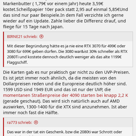
Markenbutter ( 1,79€ vor einem Jahr) heute 3,59€
kostet.Scheißpapier 10er pack statt 2,95 auf einmal 5,85€Und
das sind nur paar Beispiele.In dem Fall verzichte ich gerne
wieder auf ein Update. Zahle lieber die Differenz drauf, und
fliege für 15 Tage nach Japan.
BIRNE21 schrieb:
Mit dieser Begründung hätte es ja nie eine RTX 3070 für 499€ oder
3080 für 699€ geben dürfen. Die 3080 war&ist 30% schneller als RTX
2080Ti und kostete dennoch deutlich weniger als das alte 1199€
Flaggschiff.
Die Karten gab es nur praktisch gar nicht zu den UVP-Preisen.
Es ist jetzt immer noch ähnlich, da die meisten von den
Dollarpreisen reden und die Europreise deutlich höher sind.
1599 USD sind 1949 EUR und das ist nur der UVP, die
momentanen Straßenpreise der 4090 starten bei knapp 2,2 K
(gerade geschaut). Das wird sich natürlich auch auf AMD
auswirken, 1300-1400 für die XTX sind anzunehmen. Ist aber
immer noch fast die Hälfte.
ra773 schrieb:
Das war in der tat ein Geschenk. bzw die 2080ti war Schrott oder