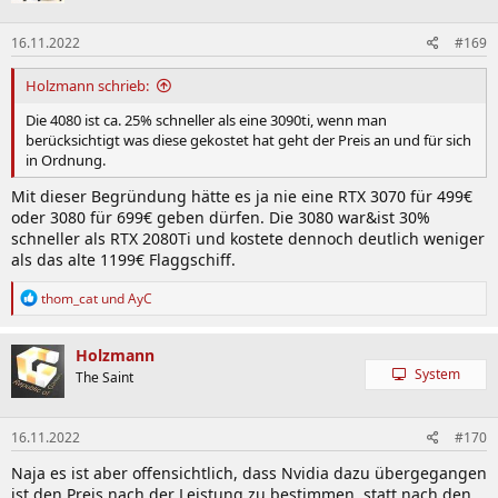
o
n
16.11.2022
#169
e
n
:
Holzmann schrieb:
Die 4080 ist ca. 25% schneller als eine 3090ti, wenn man
berücksichtigt was diese gekostet hat geht der Preis an und für sich
in Ordnung.
Mit dieser Begründung hätte es ja nie eine RTX 3070 für 499€
oder 3080 für 699€ geben dürfen. Die 3080 war&ist 30%
schneller als RTX 2080Ti und kostete dennoch deutlich weniger
als das alte 1199€ Flaggschiff.
R
thom_cat
und
AyC
e
a
k
Holzmann
t
System
The Saint
i
o
n
16.11.2022
#170
e
n
Naja es ist aber offensichtlich, dass Nvidia dazu übergegangen
:
ist den Preis nach der Leistung zu bestimmen, statt nach den