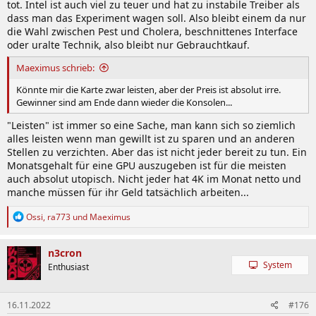
tot. Intel ist auch viel zu teuer und hat zu instabile Treiber als
dass man das Experiment wagen soll. Also bleibt einem da nur
die Wahl zwischen Pest und Cholera, beschnittenes Interface
oder uralte Technik, also bleibt nur Gebrauchtkauf.
Maeximus schrieb:
Könnte mir die Karte zwar leisten, aber der Preis ist absolut irre.
Gewinner sind am Ende dann wieder die Konsolen...
"Leisten" ist immer so eine Sache, man kann sich so ziemlich
alles leisten wenn man gewillt ist zu sparen und an anderen
Stellen zu verzichten. Aber das ist nicht jeder bereit zu tun. Ein
Monatsgehalt für eine GPU auszugeben ist für die meisten
auch absolut utopisch. Nicht jeder hat 4K im Monat netto und
manche müssen für ihr Geld tatsächlich arbeiten...
R
Ossi
,
ra773
und
Maeximus
e
a
k
n3cron
t
System
Enthusiast
i
o
n
16.11.2022
#176
e