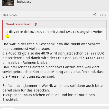
Enthusiast
i
o
n
16.11.2022
#172
e
n
:
Nuestrass schrieb:
Ja die Zeiten der 3070 499 Euro mit 2080ti 1249 Leistung sind vorbei
Das war in der tat ein Geschenk. bzw die 2080ti war Schrott
oder zumindest viel zu teuer.
die 4080 12 gb also die 4070 wird sich jetzt schön bei 999 EUR
einsortieren und damit wird der Preis der 3080ti / 3090 / 3090
ti im selben Rahmen bleiben.
Darunter lohnt es einfach nicht etwas anzubieten weil dort
soviel gebrauchte Karten aus Mining zeit zu kaufen sind, dass
die Preise nicht umsetzbar sind.
Einfach nicht Jammern. Wer 4k will muss soll dann auch bitte
bereit sein für das abzocken.
1080p oder 1440p reichen oft auch und kostet nur einen
Bruchteil.