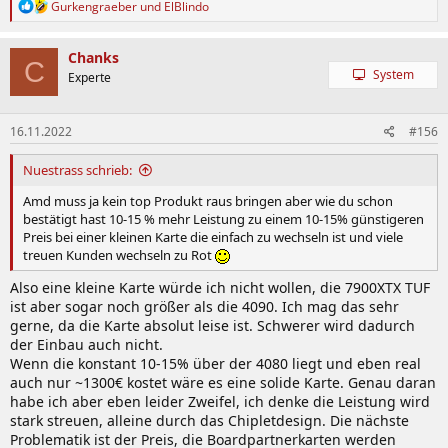
R
Gurkengraeber
und
ElBlindo
e
a
k
Chanks
C
t
System
Experte
i
o
n
16.11.2022
#156
e
n
:
Nuestrass schrieb:
Amd muss ja kein top Produkt raus bringen aber wie du schon
bestätigt hast 10-15 % mehr Leistung zu einem 10-15% günstigeren
Preis bei einer kleinen Karte die einfach zu wechseln ist und viele
treuen Kunden wechseln zu Rot
Also eine kleine Karte würde ich nicht wollen, die 7900XTX TUF
ist aber sogar noch größer als die 4090. Ich mag das sehr
gerne, da die Karte absolut leise ist. Schwerer wird dadurch
der Einbau auch nicht.
Wenn die konstant 10-15% über der 4080 liegt und eben real
auch nur ~1300€ kostet wäre es eine solide Karte. Genau daran
habe ich aber eben leider Zweifel, ich denke die Leistung wird
stark streuen, alleine durch das Chipletdesign. Die nächste
Problematik ist der Preis, die Boardpartnerkarten werden