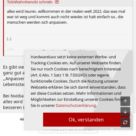
:
TobiWahnKenobi schrieb:
alles wird teurer.. willkommen in der realen welt 2022. das was mal
war ist weg und kommt auch nicht wieder. ist halt einfach so.. die
menschen werden sich anpassen.
(..)
mfg
Zum Vergrößern anklicken....
tobi
Hardwareluxx setzt keine externen Werbe- und
Tracking-Cookies ein. Auf unserer Webseite finden
Es gibt viele, mich eingeschlossen, die die Lage aktuell noch
Sie nur noch Cookies nach berechtigtem Interesse
ganz gut aushalten. Es gibt aber auch viele, bei denen dieses
(Art. 6 Abs. 1 Satz 1 lit. f DSGVO) oder eigene
,,Anpassen" irgendwas zwischen Hobbyaufgabe und
funktionelle Cookies. Durch die Nutzung unserer
Lebensstandard auf Hartz 4 bedeutet, bei Vollzeitarbeit.
Webseite erklären Sie sich damit einverstanden, dass
wir diese Cookies setzen. Mehr Informationen und
Bei Nvidia ist die Preisgestaltung aber auch nur zum Teil mit ,,
Möglichkeiten zur Einstellung unserer Cookies finden
Obe
alles wird teurer " erklärbar, da ist auch viel Gier nach
Sie in unserer
Datenschutzerklärung
.
besseren Lederjacken im Spiel.
Unte
Ok, verstanden
Erste
Letzte
Vorherige
6 von 10
Nächste
refre
Anmelden, um zu antworten.