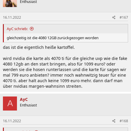
Enthusiast
i
o
n
16.11.2022
#167
e
n
:
AyC schrieb:
gleichzeitig ist die 4080 12GB zurückgezogen worden
das ist die eigentlich heiße kartoffel.
wird nvidia die karte als 4070 ti für die gleiche uvp wie die fake
4080 12gb an den start bringen, also für 1099 euro? oder
werden sie die hosen runterlassen und die karte für sagen wir
mal 799 euro anbieten? immer noch wahnwitzig teuer für eine
4070 ti. aber halt auch keine 1099 euro mehr. dann darf man
über nvidias margen-wahnsinn streiten.
AyC
A
Enthusiast
16.11.2022
#168