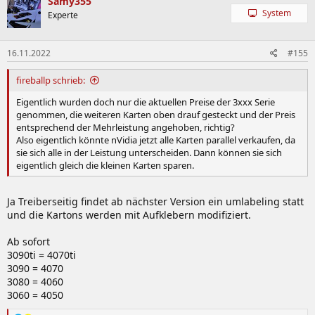
Samy355
t
System
Experte
i
o
n
16.11.2022
#155
e
n
:
fireballp schrieb:
Eigentlich wurden doch nur die aktuellen Preise der 3xxx Serie
genommen, die weiteren Karten oben drauf gesteckt und der Preis
entsprechend der Mehrleistung angehoben, richtig?
Also eigentlich könnte nVidia jetzt alle Karten parallel verkaufen, da
sie sich alle in der Leistung unterscheiden. Dann können sie sich
eigentlich gleich die kleinen Karten sparen.
Ja Treiberseitig findet ab nächster Version ein umlabeling statt
und die Kartons werden mit Aufklebern modifiziert.
Ab sofort
3090ti = 4070ti
3090 = 4070
3080 = 4060
3060 = 4050