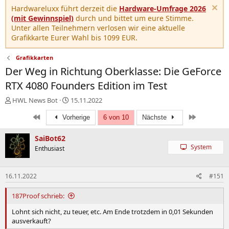
Hardwareluxx führt derzeit die
Hardware-Umfrage 2026
(mit Gewinnspiel)
durch und bittet um eure Stimme.
Unter allen Teilnehmern verlosen wir eine aktuelle
Grafikkarte Eurer Wahl bis 1099 EUR.
Grafikkarten
Der Weg in Richtung Oberklasse: Die GeForce
RTX 4080 Founders Edition im Test
E
E
HWL News Bot
15.11.2022
r
r
Erste
Letzte
s
Vorherige
s
6 von 10
Nächste
t
t
e
e
SaiBot62
l
l
System
Enthusiast
l
l
e
t
r
a
16.11.2022
#151
m
187Proof schrieb:
Lohnt sich nicht, zu teuer, etc. Am Ende trotzdem in 0,01 Sekunden
ausverkauft?