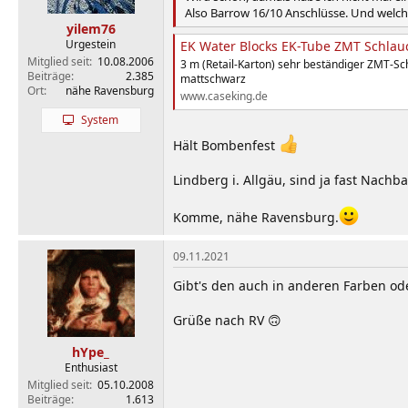
Also Barrow 16/10 Anschlüsse. Und welch
yilem76
Urgestein
EK Water Blocks EK-Tube ZMT Schlau
Mitglied seit
10.08.2006
3 m (Retail-Karton) sehr beständiger ZMT-Sc
Beiträge
2.385
mattschwarz
Ort
nähe Ravensburg
www.caseking.de
System
Hält Bombenfest
Lindberg i. Allgäu, sind ja fast Nachba
Komme, nähe Ravensburg.
09.11.2021
Gibt's den auch in anderen Farben od
Grüße nach RV 🙃
hYpe_
Enthusiast
Mitglied seit
05.10.2008
Beiträge
1.613