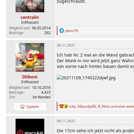
zugeschraubt.
centralin
Enthusiast
Mitglied seit
06.05.2014
R
yilem76
Beiträge
292
e
a
k
09.11.2021
t
i
Ich hab Nr. 2 mal an die Wand gebrach
o
Der Monk in mir wird jetzt ganz Wahn
n
von vorne nach hinten bauen damit es
e
n
DDbom
:
Enthusiast
Mitglied seit
10.10.2016
Beiträge
4.423
Ort
Im Norden
R
Icke
,
Albundyi06
,
Ill_Nino
und eine weit
System
e
a
k
09.11.2021
t
i
Die 17cm sehe ich jetzt nicht als pro