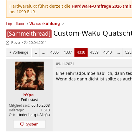
Hardwareluxx führt derzeit die
Hardware-Umfrage 2026 (mit 
bis 1099 EUR.
Liquidluxx
Wasserkühlung
Custom-WaKü Quatsch
[Sammelthread]
E
E
-Revo-
20.04.2011
r
r
s
Vorherige
s
1
...
4336
4337
4338
4339
4340
...
525
t
t
e
e
09.11.2021
l
l
Eine Fahrradpumpe hab' ich, dann test
l
l
Wenn das dann dicht ist sollte es a
e
t
r
a
m
hYpe_
Enthusiast
Mitglied seit
05.10.2008
Beiträge
1.613
Ort
Lindenberg i. Allgäu
System