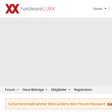
O
News
p
e
n
N
e
w
s
S
u
b
m
e
n
u
Forum
Neue Beiträge
Mitglieder
Registrieren
Sicherheitsmaßnahme! Bitte ändere dein Forum-Passwort.
Si