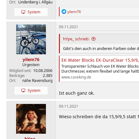
Ort
Lindenberg i. Allgäu
R
yilem76
System
e
a
k
09.11.2021
t
i
hYpe_ schrieb:
o
n
Gibt's den auch in anderen Farben oder d
e
n
yilem76
EK Water Blocks EK-DuraClear 15,9/
:
Urgestein
Transparenter Schlauch von EK Water Blocks
Mitglied seit
10.08.2006
Durchmesser, extrem flexibel und lange halt
Beiträge
2.385
www.caseking.de
Ort
nähe Ravensburg
System
Ist auch ganz ok.
09.11.2021
Wieso schreiben die da 15,9/9,5 statt 
hYpe_