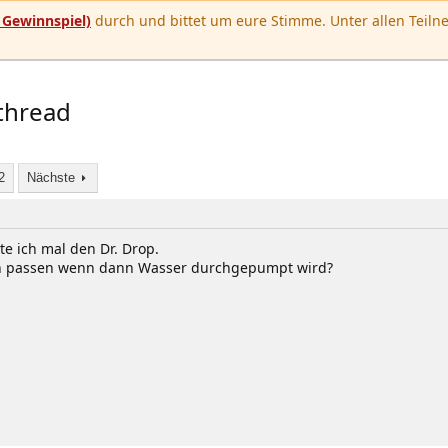
u
Gewinnspiel)
durch und bittet um eure Stimme. Unter allen Teilne
thread
2
Nächste
e ich mal den Dr. Drop.
uch passen wenn dann Wasser durchgepumpt wird?