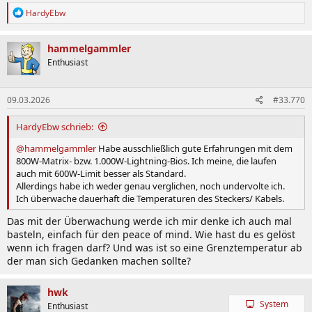
R
HardyEbw
e
a
k
hammelgammler
t
Enthusiast
i
o
n
09.03.2026
#33.770
e
n
:
HardyEbw schrieb:
@hammelgammler
Habe ausschließlich gute Erfahrungen mit dem
800W-Matrix- bzw. 1.000W-Lightning-Bios. Ich meine, die laufen
auch mit 600W-Limit besser als Standard.
Allerdings habe ich weder genau verglichen, noch undervolte ich.
Ich überwache dauerhaft die Temperaturen des Steckers/ Kabels.
Das mit der Überwachung werde ich mir denke ich auch mal
basteln, einfach für den peace of mind. Wie hast du es gelöst
wenn ich fragen darf? Und was ist so eine Grenztemperatur ab
der man sich Gedanken machen sollte?
hwk
System
Enthusiast