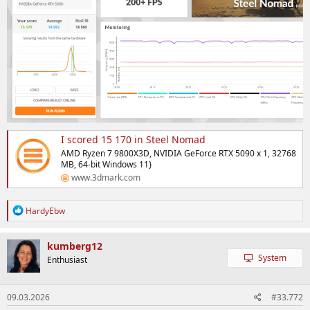
I scored 15 170 in Steel Nomad
AMD Ryzen 7 9800X3D, NVIDIA GeForce RTX 5090 x 1, 32768
MB, 64-bit Windows 11}
www.3dmark.com
R
HardyEbw
e
a
k
kumberg12
t
System
Enthusiast
i
o
n
09.03.2026
#33.772
e
n