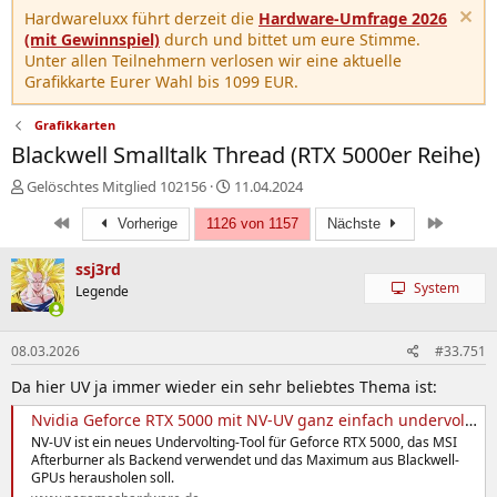
Hardwareluxx führt derzeit die
Hardware-Umfrage 2026
(mit Gewinnspiel)
durch und bittet um eure Stimme.
Unter allen Teilnehmern verlosen wir eine aktuelle
Grafikkarte Eurer Wahl bis 1099 EUR.
Grafikkarten
Blackwell Smalltalk Thread (RTX 5000er Reihe)
E
E
Gelöschtes Mitglied 102156
11.04.2024
r
r
Erste
Letzte
s
Vorherige
1126 von 1157
s
Nächste
t
t
e
e
ssj3rd
l
l
System
Legende
l
l
e
t
r
a
08.03.2026
#33.751
m
Da hier UV ja immer wieder ein sehr beliebtes Thema ist:
Nvidia Geforce RTX 5000 mit NV-UV ganz einfach undervolten
NV-UV ist ein neues Undervolting-Tool für Geforce RTX 5000, das MSI
Afterburner als Backend verwendet und das Maximum aus Blackwell-
GPUs herausholen soll.