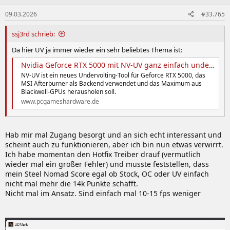
n
09.03.2026
#33.765
e
n
:
ssj3rd schrieb:
Da hier UV ja immer wieder ein sehr beliebtes Thema ist:
Nvidia Geforce RTX 5000 mit NV-UV ganz einfach undervolten
NV-UV ist ein neues Undervolting-Tool für Geforce RTX 5000, das
MSI Afterburner als Backend verwendet und das Maximum aus
Blackwell-GPUs herausholen soll.
www.pcgameshardware.de
Hab mir mal Zugang besorgt und an sich echt interessant und
scheint auch zu funktionieren, aber ich bin nun etwas verwirrt.
Ich habe momentan den Hotfix Treiber drauf (vermutlich
wieder mal ein großer Fehler) und musste feststellen, dass
mein Steel Nomad Score egal ob Stock, OC oder UV einfach
nicht mal mehr die 14k Punkte schafft.
Nicht mal im Ansatz. Sind einfach mal 10-15 fps weniger