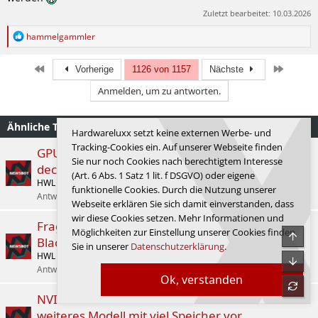
Zuletzt bearbeitet:
10.03.2026
R
hammelgammler
e
a
k
Erste
Letzte
Vorherige
1126 von 1157
Nächste
t
Anmelden, um zu antworten.
i
o
n
Ähnliche Themen
e
Hardwareluxx setzt keine externen Werbe- und
n
Tracking-Cookies ein. Auf unserer Webseite finden
:
GPU-Hotspot bei Blackwell: Internes NVIDIA-Tool
Sie nur noch Cookies nach berechtigtem Interesse
deckt mögliche Drosselung auf
(Art. 6 Abs. 1 Satz 1 lit. f DSGVO) oder eigene
HWL News Bot
Grafikkarten
funktionelle Cookies. Durch die Nutzung unserer
Antworten
63
Montag um 19:32
lordberti
Webseite erklären Sie sich damit einverstanden, dass
wir diese Cookies setzen. Mehr Informationen und
Fragwürdiges Gerücht: NVIDIA soll "RTX Titan
Möglichkeiten zur Einstellung unserer Cookies finden
Obe
Blackwell" planen
Sie in unserer
Datenschutzerklärung
.
HWL News Bot
Grafikkarten
Unte
Antworten
40
11.02.2026
man1ac
Ok, verstanden
refre
NVIDIA RTX PRO 5000 72 GB: NVIDIA stellt
weiteres Modell mit viel Speicher vor