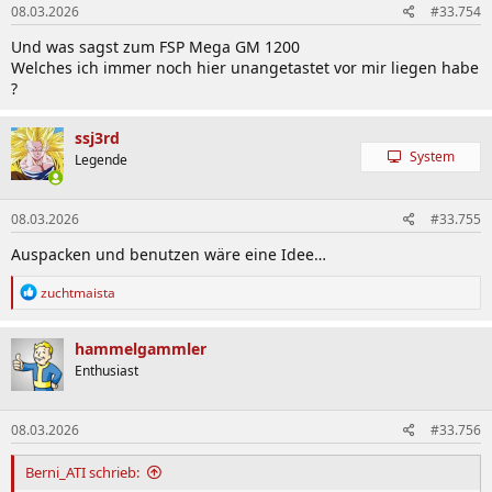
08.03.2026
#33.754
Und was sagst zum FSP Mega GM 1200
Welches ich immer noch hier unangetastet vor mir liegen habe
?
ssj3rd
System
Legende
08.03.2026
#33.755
Auspacken und benutzen wäre eine Idee…
R
zuchtmaista
e
a
k
hammelgammler
t
Enthusiast
i
o
n
08.03.2026
#33.756
e
n
:
Berni_ATI schrieb: