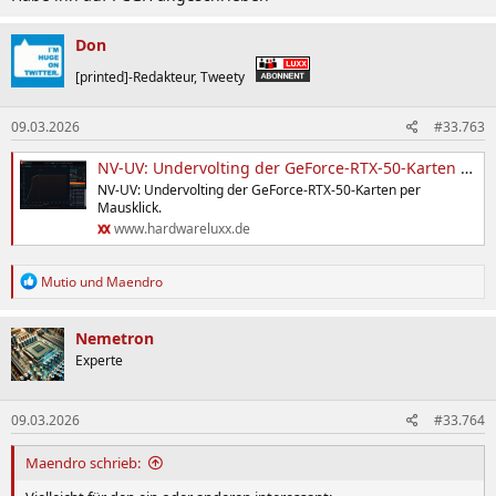
Don
[printed]-Redakteur, Tweety
09.03.2026
#33.763
NV-UV: Undervolting der GeForce-RTX-50-Karten per Mausklick - Hardwareluxx
NV-UV: Undervolting der GeForce-RTX-50-Karten per
Mausklick.
www.hardwareluxx.de
R
Mutio
und
Maendro
e
a
k
Nemetron
t
Experte
i
o
n
09.03.2026
#33.764
e
n
:
Maendro schrieb: