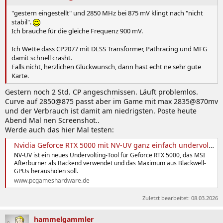
"gestern eingestellt" und 2850 MHz bei 875 mV klingt nach "nicht
stabil".
Ich brauche für die gleiche Frequenz 900 mV.
Ich Wette dass CP2077 mit DLSS Transformer, Pathracing und MFG
damit schnell crasht.
Falls nicht, herzlichen Glückwunsch, dann hast echt ne sehr gute
Karte.
Gestern noch 2 Std. CP angeschmissen. Läuft problemlos.
Curve auf 2850@875 passt aber im Game mit max 2835@870mv
und der Verbrauch ist damit am niedrigsten. Poste heute
Abend Mal nen Screenshot..
Werde auch das hier Mal testen:
Nvidia Geforce RTX 5000 mit NV-UV ganz einfach undervolten
NV-UV ist ein neues Undervolting-Tool für Geforce RTX 5000, das MSI
Afterburner als Backend verwendet und das Maximum aus Blackwell-
GPUs herausholen soll.
www.pcgameshardware.de
Zuletzt bearbeitet:
08.03.2026
hammelgammler