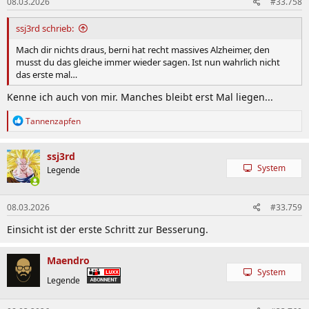
08.03.2026
#33.758
e
n
:
ssj3rd schrieb:
Mach dir nichts draus, berni hat recht massives Alzheimer, den
musst du das gleiche immer wieder sagen. Ist nun wahrlich nicht
das erste mal…
Kenne ich auch von mir. Manches bleibt erst Mal liegen...
R
Tannenzapfen
e
a
k
ssj3rd
t
System
Legende
i
o
n
08.03.2026
#33.759
e
n
Einsicht ist der erste Schritt zur Besserung.
:
Maendro
System
Legende