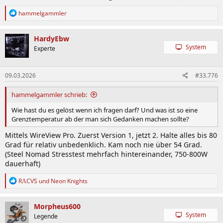
R
hammelgammler
e
a
k
HardyEbw
t
System
Experte
i
o
n
09.03.2026
#33.776
e
n
:
hammelgammler schrieb:
Wie hast du es gelöst wenn ich fragen darf? Und was ist so eine
Grenztemperatur ab der man sich Gedanken machen sollte?
Mittels WireView Pro. Zuerst Version 1, jetzt 2. Halte alles bis 80
Grad für relativ unbedenklich. Kam noch nie über 54 Grad.
(Steel Nomad Stresstest mehrfach hintereinander, 750-800W
dauerhaft)
R
RΛCVS
und
Neon Knights
e
a
k
Morpheus600
t
System
Legende
i