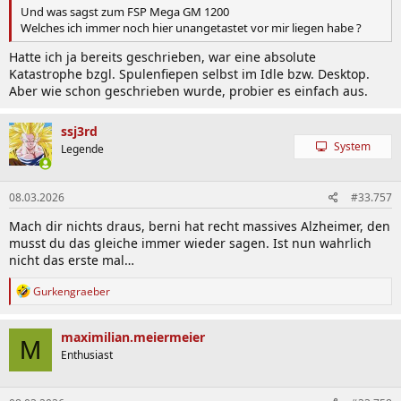
Und was sagst zum FSP Mega GM 1200
Welches ich immer noch hier unangetastet vor mir liegen habe ?
Hatte ich ja bereits geschrieben, war eine absolute
Katastrophe bzgl. Spulenfiepen selbst im Idle bzw. Desktop.
Aber wie schon geschrieben wurde, probier es einfach aus.
ssj3rd
System
Legende
08.03.2026
#33.757
Mach dir nichts draus, berni hat recht massives Alzheimer, den
musst du das gleiche immer wieder sagen. Ist nun wahrlich
nicht das erste mal…
R
Gurkengraeber
e
a
k
maximilian.meiermeier
M
t
Enthusiast
i
o
n