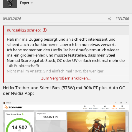
t
Experte
i
o
n
09.03.2026
#33.766
e
n
:
Kurosaki22 schrieb:
Hab mir mal Zugang besorgt und an sich echt interessant und
scheint auch zu funktionieren, aber ich bin nun etwas verwirrt.
Ich habe momentan den Hotfix Treiber drauf (vermutlich wieder
mal ein großer Fehler) und musste feststellen, dass mein Steel
Nomad Score egal ob Stock, OC oder UV einfach nicht mal mehr die
14k Punkte schafft.
Nicht mal im Ansatz. Sind einfach mal 10-15 fps weniger
Zum Vergrößern anklicken....
Hat da jmd ähnliche Erfahrung und es liegt wieder mal am Treiber?
Hotfix Treiber und Silent Bios (575W) mit 90% PT plus Auto OC
der Nvidia App: