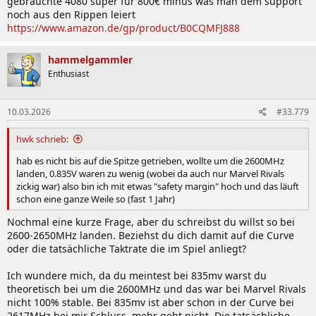
gebrauchte 4080 super für 800€ minus was man dem support
noch aus den Rippen leiert
https://www.amazon.de/gp/product/B0CQMFJ888
hammelgammler
Enthusiast
10.03.2026
#33.779
hwk schrieb:
hab es nicht bis auf die Spitze getrieben, wollte um die 2600MHz
landen, 0.835V waren zu wenig (wobei da auch nur Marvel Rivals
zickig war) also bin ich mit etwas "safety margin" hoch und das läuft
schon eine ganze Weile so (fast 1 Jahr)
Nochmal eine kurze Frage, aber du schreibst du willst so bei
2600-2650MHz landen. Beziehst du dich damit auf die Curve
oder die tatsächliche Taktrate die im Spiel anliegt?
Ich wundere mich, da du meintest bei 835mv warst du
theoretisch bei um die 2600MHz und das war bei Marvel Rivals
nicht 100% stable. Bei 835mv ist aber schon in der Curve bei
2617MHz bei mir Schluss, mehr geht nicht. Die tatsächliche