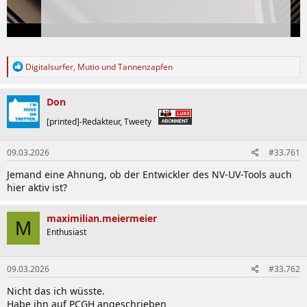
R
Digitalsurfer
,
Mutio
und
Tannenzapfen
e
a
k
Don
t
i
[printed]-Redakteur, Tweety
o
n
09.03.2026
#33.761
e
n
Jemand eine Ahnung, ob der Entwickler des NV-UV-Tools auch
:
hier aktiv ist?
maximilian.meiermeier
M
Enthusiast
09.03.2026
#33.762
Nicht das ich wüsste.
Habe ihn auf PCGH angeschrieben