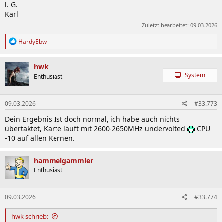
l. G.
Karl
Zuletzt bearbeitet:
09.03.2026
R
HardyEbw
e
a
k
hwk
t
System
Enthusiast
i
o
n
09.03.2026
#33.773
e
n
Dein Ergebnis Ist doch normal, ich habe auch nichts
:
übertaktet, Karte läuft mit 2600-2650MHz undervolted
CPU
-10 auf allen Kernen.
hammelgammler
Enthusiast
09.03.2026
#33.774
hwk schrieb: