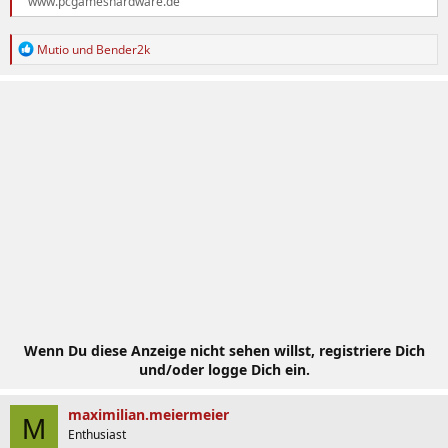
www.pcgameshardware.de
R
Mutio
und
Bender2k
e
a
k
t
i
o
n
e
n
:
Wenn Du diese Anzeige nicht sehen willst, registriere Dich
und/oder logge Dich ein.
maximilian.meiermeier
M
Enthusiast