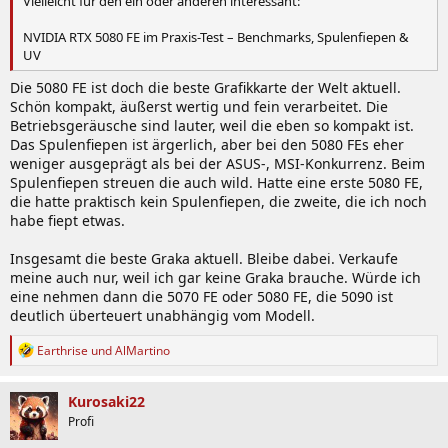
Vielleicht für den ein oder anderen interessant:
NVIDIA RTX 5080 FE im Praxis-Test – Benchmarks, Spulenfiepen &
UV
Die 5080 FE ist doch die beste Grafikkarte der Welt aktuell.
Schön kompakt, äußerst wertig und fein verarbeitet. Die
Betriebsgeräusche sind lauter, weil die eben so kompakt ist.
Das Spulenfiepen ist ärgerlich, aber bei den 5080 FEs eher
weniger ausgeprägt als bei der ASUS-, MSI-Konkurrenz. Beim
Spulenfiepen streuen die auch wild. Hatte eine erste 5080 FE,
die hatte praktisch kein Spulenfiepen, die zweite, die ich noch
habe fiept etwas.
Insgesamt die beste Graka aktuell. Bleibe dabei. Verkaufe
meine auch nur, weil ich gar keine Graka brauche. Würde ich
eine nehmen dann die 5070 FE oder 5080 FE, die 5090 ist
deutlich überteuert unabhängig vom Modell.
R
Earthrise
und
AlMartino
e
a
k
Kurosaki22
t
Profi
i
o