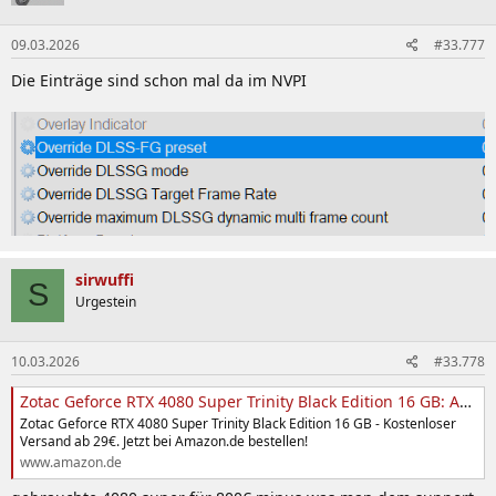
o
n
09.03.2026
#33.777
e
n
Die Einträge sind schon mal da im NVPI
:
sirwuffi
S
Urgestein
10.03.2026
#33.778
Zotac Geforce RTX 4080 Super Trinity Black Edition 16 GB: Amazon.de: Computer & Zubehör
Zotac Geforce RTX 4080 Super Trinity Black Edition 16 GB - Kostenloser
Versand ab 29€. Jetzt bei Amazon.de bestellen!
www.amazon.de