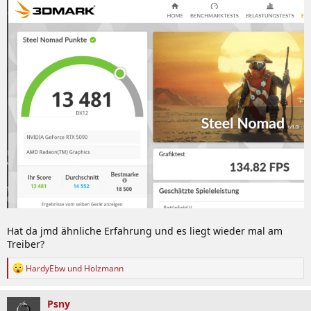
Hat da jmd ähnliche Erfahrung und es liegt wieder mal am
Treiber?
R
HardyEbw
und
Holzmann
e
a
k
Psny