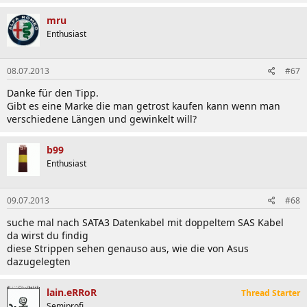
- ASUS Q-LED (CPU, DRAM, VGA, Boot Device LED)
- ASUS Q-Slot
mru
- ASUS Q-DIMM
Enthusiast
- ASUS Q-Connector
08.07.2013
#67
Lieferumfang
Danke für den Tipp.
Asus M5A99FX Mainboard
Gibt es eine Marke die man getrost kaufen kann wenn man
Treiber CD
verschiedene Längen und gewinkelt will?
User Manuel
ATX (I/O) Blende
b99
4 x SATA 6Gb/s Kabel
Enthusiast
1 x SLI Bridge
1 x Q-Connector (2 in 1)
09.07.2013
#68
suche mal nach SATA3 Datenkabel mit doppeltem SAS Kabel
da wirst du findig
diese Strippen sehen genauso aus, wie die von Asus
dazugelegten
|B|I|O|S|
lain.eRRoR
Thread Starter
Semiprofi