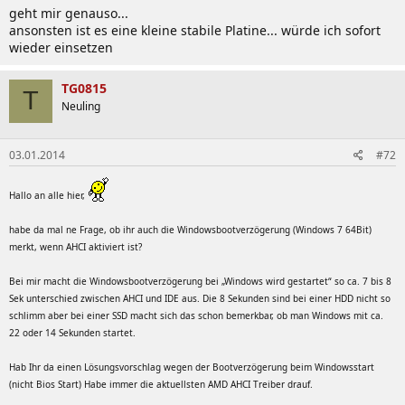
Improve memory compatibility
geht mir genauso...
ansonsten ist es eine kleine stabile Platine... würde ich sofort
wieder einsetzen
20.08.2012 -
0803
TG0815
Improve compatibility with Windows 8 OS
T
Improve system stability
Neuling
25.09.2012 -
0906
03.01.2014
#72
Improve system stability
Hallo an alle hier,
22.10.2012 -
1006
[
REMOVED
]
habe da mal ne Frage, ob ihr auch die Windowsbootverzögerung (Windows 7 64Bit)
merkt, wenn AHCI aktiviert ist?
Improve system stability
Support new CPUs. AMD FX-43xx / FX-63xx / FX-83xx
Bei mir macht die Windowsbootverzögerung bei „Windows wird gestartet“ so ca. 7 bis 8
(
Vishera
)
Sek unterschied zwischen AHCI und IDE aus. Die 8 Sekunden sind bei einer HDD nicht so
schlimm aber bei einer SSD macht sich das schon bemerkbar, ob man Windows mit ca.
22 oder 14 Sekunden startet.
02.11.2012 -
1101
Hab Ihr da einen Lösungsvorschlag wegen der Bootverzögerung beim Windowsstart
Improve system stability
(nicht Bios Start) Habe immer die aktuellsten AMD AHCI Treiber drauf.
Support new CPUs