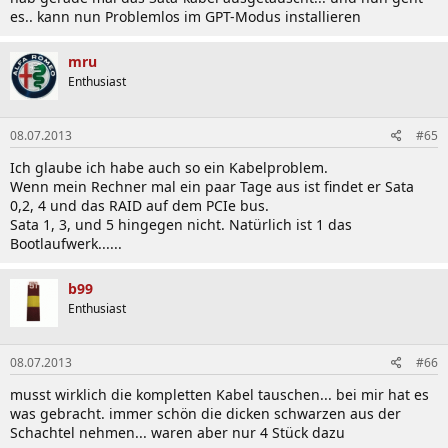
- Network iControl
es.. kann nun Problemlos im GPT-Modus installieren
- USB 3.0 Boost
mru
Enthusiast
ASUS Quiet Thermal Solution:
- Stylish Fanless Design Heat-pipe solution
08.07.2013
#65
- ASUS Fan Xpert
Ich glaube ich habe auch so ein Kabelproblem.
Wenn mein Rechner mal ein paar Tage aus ist findet er Sata
0,2, 4 und das RAID auf dem PCIe bus.
Sata 1, 3, und 5 hingegen nicht. Natürlich ist 1 das
ASUS EZ DIY:
Bootlaufwerk......
- DirectKey
- Percision Tweaker 2
b99
- ASUS O.C. Profile
Enthusiast
- ASUS EZ Flash 2
- ASUS MyLogo 2
- Multi-language BIOS
08.07.2013
#66
musst wirklich die kompletten Kabel tauschen... bei mir hat es
was gebracht. immer schön die dicken schwarzen aus der
Schachtel nehmen... waren aber nur 4 Stück dazu
ASUS Q-Design: