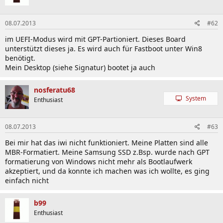
7 x SATA 6Gb/s Connectors
1 x CPU Fan Connector (4-Pin)
1 x CPU OPT Fan Connector (4-Pin)
08.07.2013
#62
3 x Chassis Fan Connectors (4-Pin)
1 x S/PDIF out Header
im UEFI-Modus wird mit GPT-Partioniert. Dieses Board
1 x 24-Pin EATX Power Connector
unterstützt dieses ja. Es wird auch für Fastboot unter Win8
1 x 8-Pin ATX 12V Power Connector
benötigt.
1 x Front Panel Audio Connector (AAFP)
Mein Desktop (siehe Signatur) bootet ja auch
1 x System Panel (Q-Connector)
1 x DirectKey Button
nosferatu68
1 x DRCT Header
System
Enthusiast
1 x MemOK! Button
1 x Clear CMOS Jumper
1 x USB BIOS Flashback Button
08.07.2013
#63
Bei mir hat das iwi nicht funktioniert. Meine Platten sind alle
Externe Anschlüsse
MBR-Formatiert. Meine Samsung SSD z.Bsp. wurde nach GPT
formatierung von Windows nicht mehr als Bootlaufwerk
1 x PS/2 Keyboard
akzeptiert, und da konnte ich machen was ich wollte, es ging
1 x PS/2 Mouse
einfach nicht
1 x eSATA
1 x LAN (RJ45)
b99
2 x USB 3.0
Enthusiast
8 x USB 2.0
(ein Port umschaltbar für USB BIOS
Flashback)