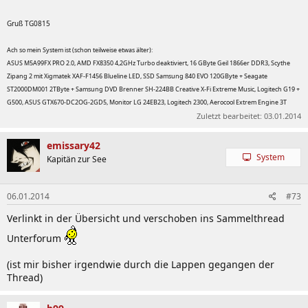
13.11.2012 -
1201
Gruß TG0815
Improve system stability
Ach so mein System ist (schon teilweise etwas älter):
ASUS M5A99FX PRO 2.0, AMD FX8350 4,2GHz Turbo deaktiviert, 16 GByte Geil 1866er DDR3, Scythe
Zipang 2 mit Xigmatek XAF-F1456 Blueline LED, SSD Samsung 840 EVO 120GByte + Seagate
07.12.2012 -
1302
ST2000DM001 2TByte + Samsung DVD Brenner SH-224BB Creative X-Fi Extreme Music, Logitech G19 +
G500, ASUS GTX670-DC2OG-2GD5, Monitor LG 24EB23, Logitech 2300, Aerocool Extrem Engine 3T
Improve system stability
Zuletzt bearbeitet:
03.01.2014
31.01.2013 -
1503
emissary42
System
Kapitän zur See
Fixed F8 function is abnormal under fastboot
06.01.2014
#73
15.04.2013 -
1708
Verlinkt in der Übersicht und verschoben ins Sammelthread
Fix HDD(1TB up) read error under win XP of IDE mode.
Unterforum
01.08.2013 -
1903
(ist mir bisher irgendwie durch die Lappen gegangen der
Thread)
Fixed Power On By RTC function failed.