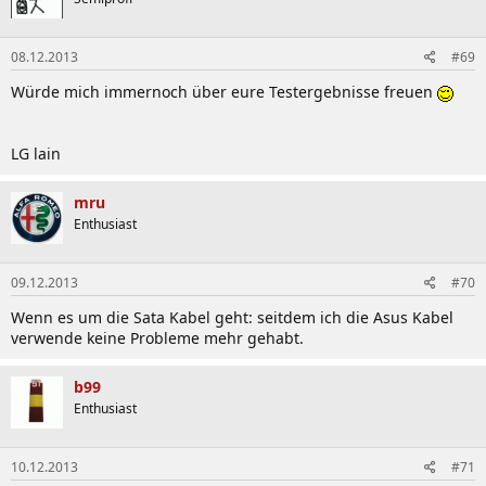
22.05.2012 -
0311
(
First Release
)
29.05.2012 -
0403
08.12.2013
#69
Improve system stability
Würde mich immernoch über eure Testergebnisse freuen
Improve memory compatibility
LG lain
27.06.2012 -
0507
Improve system stability
mru
Improve memory compatibility
Enthusiast
Enhance compatibility with some USB devices
09.12.2013
#70
27.07.2012 -
0601
Wenn es um die Sata Kabel geht: seitdem ich die Asus Kabel
Improve system stability
verwende keine Probleme mehr gehabt.
Enhance compatibility with some USB devices
Fixed Nvidia GTX 680 hang when runing with UEFI driver
b99
Enthusiast
07.08.2012 -
0707
Improve compatibility with Windows 8 OS
10.12.2013
#71
Improve system stability