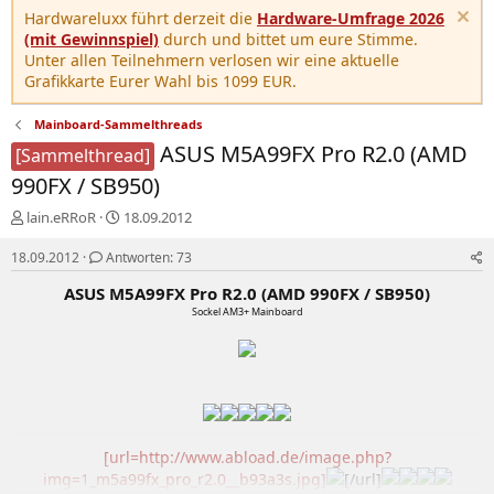
Hardwareluxx führt derzeit die
Hardware-Umfrage 2026
(mit Gewinnspiel)
durch und bittet um eure Stimme.
Unter allen Teilnehmern verlosen wir eine aktuelle
Grafikkarte Eurer Wahl bis 1099 EUR.
Mainboard-Sammelthreads
ASUS M5A99FX Pro R2.0 (AMD
[Sammelthread]
990FX / SB950)
E
E
lain.eRRoR
18.09.2012
r
r
s
s
18.09.2012
Antworten: 73
t
t
ASUS M5A99FX Pro R2.0 (AMD 990FX / SB950)​
e
e
Sockel AM3+ Mainboard​
l
l
l
l
e
t
r
a
m
[url=http://www.abload.de/image.php?
img=1_m5a99fx_pro_r2.0__b93a3s.jpg]
[/url]