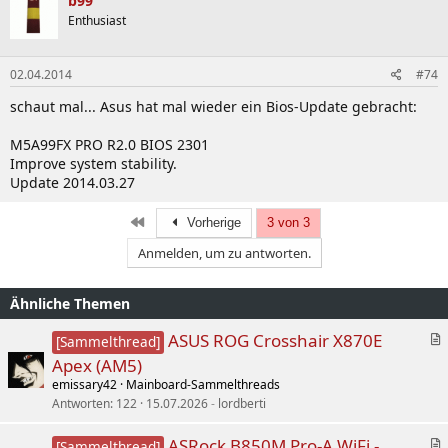
b99
11.10.2013 -
2005
(
neustes
)
Enthusiast
Improve system stability.
02.04.2014
#74
schaut mal... Asus hat mal wieder ein Bios-Update gebracht:
M5A99FX PRO R2.0 BIOS 2301
Overclocking / Undervolting
(Air-Cooling)
Improve system stability.
Update 2014.03.27
CPU
Erste
Vorherige
3 von 3
Anmelden, um zu antworten.
RAM
Ähnliche Themen
Overclocking / Undervolting
(Water-Cooling)
A
ASUS ROG Crosshair X870E
[Sammelthread]
r
Apex (AM5)
t
emissary42
Mainboard-Sammelthreads
i
Problemlösungen
Antworten
122
15.07.2026
lordberti
k
e
A
ASRock B850M Pro-A WiFi -
[Sammelthread]