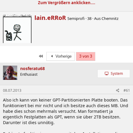
Zum Vergrößern anklicken....
(Bilder von overclockingstation.de)
W
lain.eRRoR
Semiprofi
·
38
·
Aus
Chemnitz
r
Inhalt
i
t
Spezifikationen
t
BIOS
e
Overclocking / Undervolting
n
Problemlösungen
b
Links
Erste
Vorherige
3 von 3
y
nosferatu68
System
Enthusiast
Spezifikationen
08.07.2013
#61
Also ich kann von keiner GPT-Partitionierten Platte booten. Das
Chipsatz
funktioniert bei mir nicht und ich besitze auch dieses MB. Und
habe dies schon mehrmals versucht. Man formatiert ja
eigentlich Festplatten als GPT, wenn sie über 2TB besitzen.
AMD 990FX / SB950
Darunter ist dies unnötig.
Realtek® ALC892
Realtek® 8111F