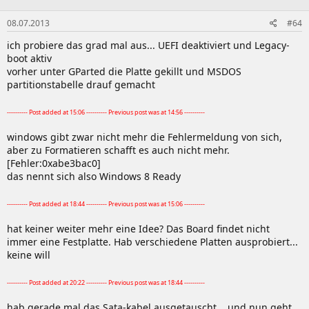
1 x Optical S/PDIF out
08.07.2013
#64
1 x Audio 7.1
ich probiere das grad mal aus... UEFI deaktiviert und Legacy-
boot aktiv
Besonderheiten/Sonstiges
vorher unter GParted die Platte gekillt und MSDOS
partitionstabelle drauf gemacht
ASUS Digital Power Design:
- Industry leading Digital 6 + 2 Phase CPU Power Design
- Industry leading Digital 2 Phase DRAM Power Design
---------- Post added at 15:06 ---------- Previous post was at 14:56 ----------
- CPU Power Utility
windows gibt zwar nicht mehr die Fehlermeldung von sich,
- DRAM Power Utility
aber zu Formatieren schafft es auch nicht mehr.
[Fehler:0xabe3bac0]
das nennt sich also Windows 8 Ready
ASUS Exclusive Features:
---------- Post added at 18:44 ---------- Previous post was at 15:06 ----------
- Remote GO!
- USB BIOS Flashback
hat keiner weiter mehr eine Idee? Das Board findet nicht
- MemOK!
immer eine Festplatte. Hab verschiedene Platten ausprobiert...
- AI Suite II
keine will
- Ai Charger+
- Front Panel USB 3.0 Support
---------- Post added at 20:22 ---------- Previous post was at 18:44 ----------
- ASUS UEFI BIOS EZ Mode featuring friendly graphics
user interface
hab gerade mal das Sata-kabel ausgetauscht... und nun geht