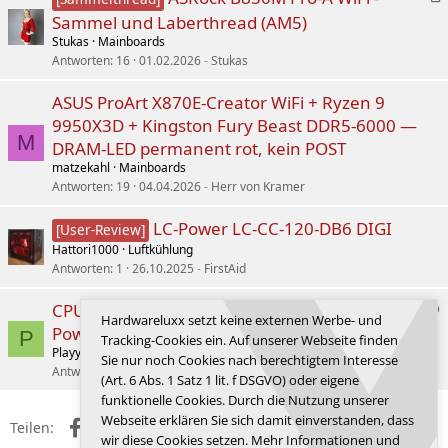
l
r
Sammel und Laberthread (AM5)
t
<
Links
>
<
>
Stukas
Mainboards
<
>
i
Antworten
16
01.02.2026
Stukas
k
e
ASUS ProArt X870E-Creator WiFi + Ryzen 9
Overview / CPU Support List / Memory / Device Support /
l
9950X3D + Kingston Fury Beast DDR5-6000 —
|
Download
Preisvergleich
M
DRAM-LED permanent rot, kein POST
matzekahl
Mainboards
..OC/UV Ergebisse sind gerne gesehen und werden umgehend
Antworten
19
04.04.2026
Herr von Kramer
eingetragen
LC-Power LC-CC-120-DB6 DIGI
[User-Review]
Gebe den Thread gerne ab, da ich meine Hardware veräußere
Hattori1000
Luftkühlung
Antworten
1
26.10.2025
FirstAid
Zuletzt bearbeitet:
18.02.2014
F
CPU oder Mainboard wegen offenen
Hardwareluxx setzt keine externen Werbe- und
r
Powerlimits zerstört?
P
Tracking-Cookies ein. Auf unserer Webseite finden
a
Playya 1000
Hilfe und Problemlösungen
Sie nur noch Cookies nach berechtigtem Interesse
g
Antworten
151
06.10.2025
Holt
(Art. 6 Abs. 1 Satz 1 lit. f DSGVO) oder eigene
e
funktionelle Cookies. Durch die Nutzung unserer
/
Webseite erklären Sie sich damit einverstanden, dass
L
Facebook
X (Twitter)
Reddit
WhatsApp
E-Mail
Link
Teilen:
wir diese Cookies setzen. Mehr Informationen und
ö