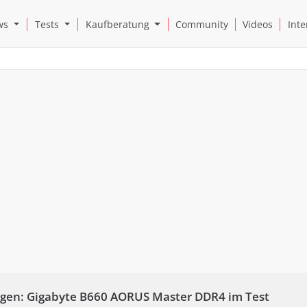
Open News Submenu
Open Tests Submenu
Open Kaufberatung Submenu
ws
Tests
Kaufberatung
Community
Videos
Inte
ngen: Gigabyte B660 AORUS Master DDR4 im Test