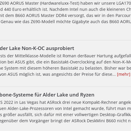
 Z690 AORUS Master (Hardwareluxx-Test) haben wir unsere LGA17
nd 440 Euro erhältlich ist. Nachdem Intel nun auch die kleineren 
mit dem B660 AORUS Master DDR4 versorgt, das wir in den Parcours 
Genau wie das Z690-Modell möchte Gigabyte auch das B660 AORUS
Alder Lake Non-K-OC ausprobiert
ts der Mittelklasse-Modelle ist Roman der8auer Hartung aufgefall
tion bei ASUS gibt, die ein Basistakt-Overclocking auf den Non-K-
he System mit diesem höheren Basistakt zu belasten. Bisher war be
on ASUS möglich ist, was angesichts der Preise für diese...
[mehr]
ebone-Systeme für Alder Lake und Ryzen
S 2022 in Las Vegas hat ASRock drei neue Kompakt-Rechner angek
neuen Alder-Lake-Prozessoren von Intel gemacht wurde, führt man m
as größer ausfällt, sich dafür mit einer vollwertigen Desktop-Grafi
Gegenüber dem Vorgänger bringt der ASRock DeskMini B660 nicht nu