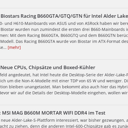
 Biostars Racing B660GTA/GTQ/GTN für Intel Alder Lake
0- und H610-Mainboards von ASUS und von ASRock haben wir bere
n Biostar wurden nun zumindest die ersten drei B660-Mainboards in 
men: Mit dem Racing B660GTA, B660GTQ und dem B660GTN berücksic
-Modell. Das Racing B660GTA wurde von Biostar im ATX-Format de
e...
[mehr]
 Neue CPUs, Chipsätze und Boxed-Kühler
feld angedeutet, hat Intel heute die Desktop-Serie der Alder-Lake
sich um die Non-K-Modelle mit einer TDP von 65 W und weniger. D
tion bleiben unangetastet. Man bekommt also auch hier das Hybri
evor wir auf die Details der Desktop-Modelle eingehen, wollen wir
: MSI MAG B660M MORTAR WIFI DDR4 im Test
s neue Alder-Lake-S-Plattform interessiert, war bisher gezwungen, 
acht zu ziehen, denn die anderen Intel-600-Chipsätze gab es zunä