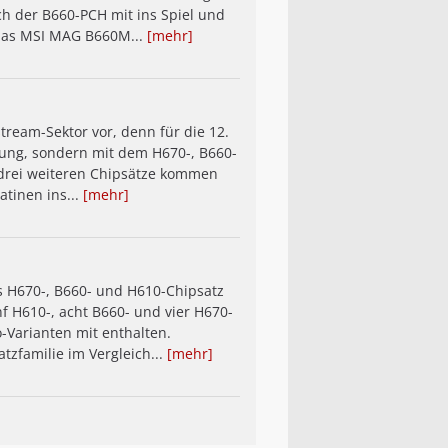
h der B660-PCH mit ins Spiel und
 das MSI MAG B660M...
[mehr]
tream-Sektor vor, denn für die 12.
gung, sondern mit dem H670-, B660-
 drei weiteren Chipsätze kommen
tinen ins...
[mehr]
s H670-, B660- und H610-Chipsatz
f H610-, acht B660- und vier H670-
Varianten mit enthalten.
tzfamilie im Vergleich...
[mehr]