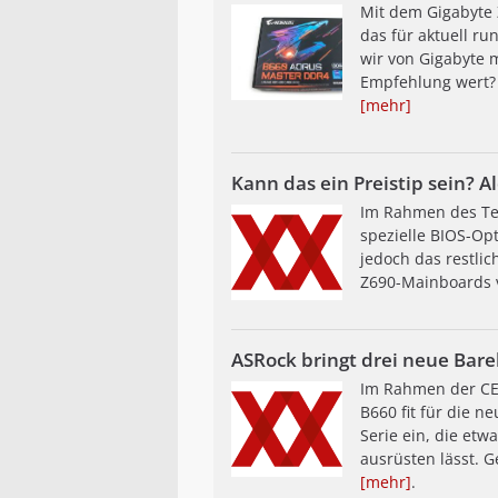
Mit dem Gigabyte
das für aktuell ru
wir von Gigabyte 
Empfehlung wert? 
[mehr]
Kann das ein Preistip sein? 
Im Rahmen des Tes
spezielle BIOS-Op
jedoch das restlic
Z690-Mainboards v
ASRock bringt drei neue Bar
Im Rahmen der CE
B660 fit für die 
Serie ein, die etw
ausrüsten lässt. 
[mehr]
.