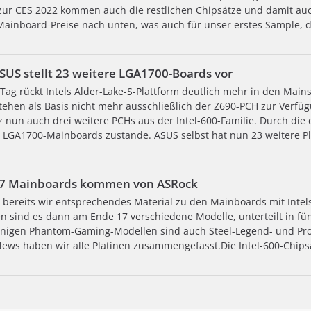
ur CES 2022 kommen auch die restlichen Chipsätze und damit auc
 Mainboard-Preise nach unten, was auch für unser erstes Sample,
SUS stellt 23 weitere LGA1700-Boards vor
ag rückt Intels Alder-Lake-S-Plattform deutlich mehr in den Mains
tehen als Basis nicht mehr ausschließlich der Z690-PCH zur Verfü
 nun auch drei weitere PCHs aus der Intel-600-Familie. Durch die
e LGA1700-Mainboards zustande. ASUS selbst hat nun 23 weitere Pla
 17 Mainboards kommen von ASRock
bereits wir entsprechendes Material zu den Mainboards mit Intel
n sind es dann am Ende 17 verschiedene Modelle, unterteilt in fün
inigen Phantom-Gaming-Modellen sind auch Steel-Legend- und Pro-
News haben wir alle Platinen zusammengefasst.Die Intel-600-Chipsa